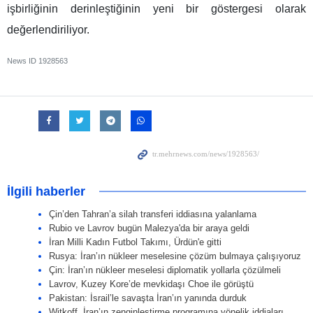
işbirliğinin derinleştiğinin yeni bir göstergesi olarak
değerlendiriliyor.
News ID
1928563
İlgili haberler
Çin’den Tahran’a silah transferi iddiasına yalanlama
Rubio ve Lavrov bugün Malezya'da bir araya geldi
İran Milli Kadın Futbol Takımı, Ürdün'e gitti
Rusya: İran’ın nükleer meselesine çözüm bulmaya çalışıyoruz
Çin: İran’ın nükleer meselesi diplomatik yollarla çözülmeli
Lavrov, Kuzey Kore’de mevkidaşı Choe ile görüştü
Pakistan: İsrail’le savaşta İran’ın yanında durduk
Witkoff, İran’ın zenginleştirme programına yönelik iddiaları