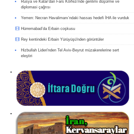
Rusya ve Katar’dan Fars Körfezi'nde gerilimi düşürme ve
diplomasi çağrısı
Yemen: Necran Havalimanı’ndaki hassas hedefi İHA ile vurduk
Hürremabad’da Erbain coşkusu
Rey kentindeki Erbain Yürüyüşü'nden görüntüler
Hizbullah Lideri'nden Tel Aviv-Beyrut müzakerelerine sert
eleştiri