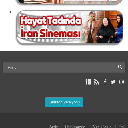
Desktop Versiyonu
Arşiv
Hakkımızda
Bize Ulaşın
İlgili