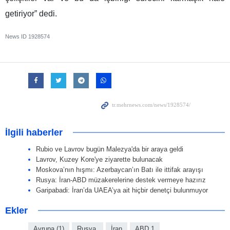
getiriyor” dedi.
News ID
1928574
İlgili haberler
Rubio ve Lavrov bugün Malezya'da bir araya geldi
Lavrov, Kuzey Kore'ye ziyarette bulunacak
Moskova’nın hışmı: Azerbaycan’ın Batı ile ittifak arayışı
Rusya: İran-ABD müzakerelerine destek vermeye hazırız
Garipabadi: İran’da UAEA’ya ait hiçbir denetçi bulunmuyor
Ekler
Avrupa (1)
Rusya,
İran
ABD 1