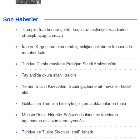
Son Haberler
Trump'ın İran hesabı çöktü; koşulsuz teslimiyet vaadinden
stratejik aşağılanmaya
İran ve Kırgızistan ekonomik iş birliğini geliştirme konusunda
mutabık kaldı
Türkiye Cumhurbaşkanı Erdoğan Suudi Arabistan’da
Tayland'da okula silahlı saldırı
Yemen Silahlı Kuvvetleri, Suudi güçlerine ait mevzileri hedef
aldı
Galibaf'tan Trump'ın birbiriyle çelişen açıklamalarına tepki
Muhsin Rızai: Hürmüz Boğazı’nda ikinci bir koridorun
açılmasına asla izin vermeyeceğiz
Türkiye ve 7 ülke Siyonist İsrail'i kınadı