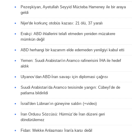
Pezeşkiyan, Ayetullah Seyyid Mücteba Hameney ile bir araya
geldi
Nijer'de korkunç otobüs kazası: 21 ölü, 37 yaralı
Erakçi: ABD ihlallerini telafi etmeden yeniden müzakere
mümkün değil
ABD herhangi bir kazanım elde edemeden yenilgiyi kabul etti
Yemen: Suudi Arabistan'ın Aramco rafinerisini İHA ile hedef
aldık
Ulyanov’dan ABD-İran savaşı için diplomasi çağrısı
Suudi Arabistan’da Aramco tesisinde yangın: Cübeyl’de de
patlama bildirildi
İsrail'den Lübnan’ın güneyine saldırı (+video)
İran Ordusu Sözcüsü: Hürmüz’de İran düzeni geri
döndürülemez
Fidan: Mekke Anlaşması İran'a karşı değil