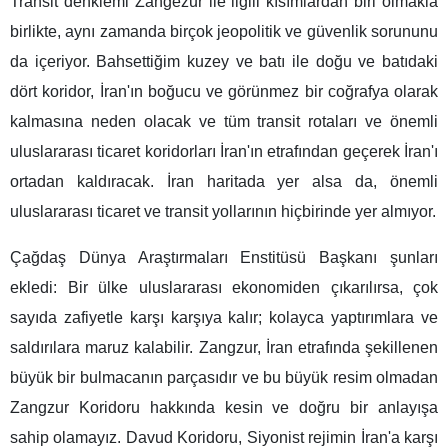
Transit denklemi Zangezur ile ilgili kısımlardan biri olmakla
birlikte, aynı zamanda birçok jeopolitik ve güvenlik sorununu
da içeriyor. Bahsettiğim kuzey ve batı ile doğu ve batıdaki
dört koridor, İran'ın boğucu ve görünmez bir coğrafya olarak
kalmasına neden olacak ve tüm transit rotaları ve önemli
uluslararası ticaret koridorları İran'ın etrafından geçerek İran'ı
ortadan kaldıracak. İran haritada yer alsa da, önemli
uluslararası ticaret ve transit yollarının hiçbirinde yer almıyor.
Çağdaş Dünya Araştırmaları Enstitüsü Başkanı şunları
ekledi: Bir ülke uluslararası ekonomiden çıkarılırsa, çok
sayıda zafiyetle karşı karşıya kalır; kolayca yaptırımlara ve
saldırılara maruz kalabilir. Zangzur, İran etrafında şekillenen
büyük bir bulmacanın parçasıdır ve bu büyük resim olmadan
Zangzur Koridoru hakkında kesin ve doğru bir anlayışa
sahip olamayız. Davud Koridoru, Siyonist rejimin İran'a karşı