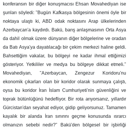
konferansın bir diğer konuşmacısı Ehsan Movahediyan ise
şunları söyledi: "Bugün Kafkasya bölgesinin önemi öyle bir
noktaya ulaştı ki, ABD odak noktasını Arap ülkelerinden
Azerbaycan'a kaydırdı. Bakü, barış anlaşmasının Orta Asya
da dahil olmak üzere dünyanın diğer bölgelerine ve oradan
da Batı Asya'ya dayatılacağı bir çekim merkezi haline geldi.
Bahsettiğim vakalar, bu bölgeyi ne kadar ihmal ettiğimizi
gösteriyor. Yetkililer ve medya bu bölgeye dikkat etmeli."
Movahediyan, "Azerbaycan, Zengezur Koridoru'nu
ekonomik çıkarları olan bir koridor olarak sunmaya çalıştı,
oysa bu koridor İran İslam Cumhuriyeti'nin güvenliğini ve
toprak bütünlüğünü hedefliyor. Bir rota arıyorsanız, yıllardır
Gürcistan'dan seyahat ediyor, gidip geliyorsunuz. Tamamen
kayalık bir alanda İran sınırını geçme konusunda ısrarcı
olmanızın sebebi nedir?" Bakü'den bölgesel bir işbirliği