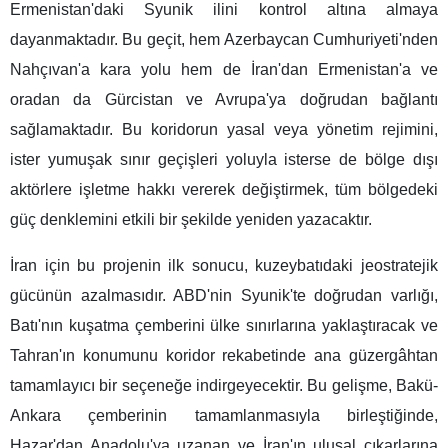
Ermenistan'daki Syunik ilini kontrol altına almaya
dayanmaktadır. Bu geçit, hem Azerbaycan Cumhuriyeti'nden
Nahçıvan'a kara yolu hem de İran'dan Ermenistan'a ve
oradan da Gürcistan ve Avrupa'ya doğrudan bağlantı
sağlamaktadır. Bu koridorun yasal veya yönetim rejimini,
ister yumuşak sınır geçişleri yoluyla isterse de bölge dışı
aktörlere işletme hakkı vererek değiştirmek, tüm bölgedeki
güç denklemini etkili bir şekilde yeniden yazacaktır.
İran için bu projenin ilk sonucu, kuzeybatıdaki jeostratejik
gücünün azalmasıdır. ABD'nin Syunik'te doğrudan varlığı,
Batı'nın kuşatma çemberini ülke sınırlarına yaklaştıracak ve
Tahran'ın konumunu koridor rekabetinde ana güzergâhtan
tamamlayıcı bir seçeneğe indirgeyecektir. Bu gelişme, Bakü-
Ankara çemberinin tamamlanmasıyla birleştiğinde,
Hazar'dan Anadolu'ya uzanan ve İran'ın ulusal çıkarlarına