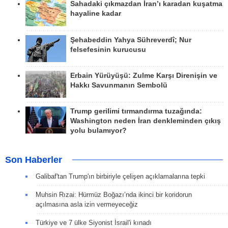
Sahadaki çıkmazdan İran’ı karadan kuşatma
hayaline kadar
Şehabeddin Yahya Sühreverdî; Nur
felsefesinin kurucusu
Erbain Yürüyüşü: Zulme Karşı Direnişin ve
Hakkı Savunmanın Sembolü
Trump gerilimi tırmandırma tuzağında:
Washington neden İran denkleminden çıkış
yolu bulamıyor?
Son Haberler
Galibaf'tan Trump'ın birbiriyle çelişen açıklamalarına tepki
Muhsin Rızai: Hürmüz Boğazı’nda ikinci bir koridorun
açılmasına asla izin vermeyeceğiz
Türkiye ve 7 ülke Siyonist İsrail'i kınadı