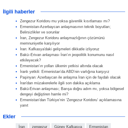
İlgili haberler
Zengezur Koridoru mu yoksa güvenlik kısıtlaması mı?
Ermenistan-Azerbaycan anlaşmasının teknik boyutları;
Belirsizlikler ve sorunlar
İran, Zengezur Koridoru anlaşmazlığının çözümünü
memnuniyetle karşılıyor
İran: Kafkasya'daki gelişmeleri dikkatle izliyoruz
Bakü–Erivan anlaşması İran’ın jeopolitik konumunu nasıl
etkileyecek?
Ermenistan’ın yolları ülkenin yetkisi altında olacak
İranlı yetkili: Ermenistan’da ABD’nin varlığına karşıyız
Paşinyan: Azerbaycan ile anlaşma İran için de faydalı olacak
İran'dan müzakerelerle ilgili son dakika açıklama
Bakü-Erivan anlaşması; Barışa doğru adım mı, yoksa bölgesel
dengeyi değiştiren hamle mi?
Ermenistan’dan Türkiye’nin ‘Zengezur Koridoru’ açıklamasına
yanıt
Ekler
İran
zengezur
Güney Kafkasya
Ermenistan