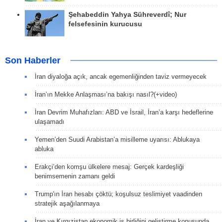
Şehabeddin Yahya Sühreverdî; Nur
felsefesinin kurucusu
Son Haberler
İran diyaloğa açık, ancak egemenliğinden taviz vermeyecek
İran’ın Mekke Anlaşması’na bakışı nasıl?(+video)
İran Devrim Muhafızları: ABD ve İsrail, İran’a karşı hedeflerine
ulaşamadı
Yemen’den Suudi Arabistan’a misilleme uyarısı: Ablukaya
abluka
Erakçi’den komşu ülkelere mesaj: Gerçek kardeşliği
benimsemenin zamanı geldi
Trump'ın İran hesabı çöktü; koşulsuz teslimiyet vaadinden
stratejik aşağılanmaya
İran ve Kırgızistan ekonomik iş birliğini geliştirme konusunda