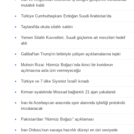
mutabık kaldı
Türkiye Cumhurbaşkanı Erdoğan Suudi Arabistan’da
Tayland'da okula silahlı saldırı
Yemen Silahlı Kuvvetleri, Suudi güçlerine ait mevzileri hedef
aldı
Galibaf'tan Trump'ın birbiriyle çelişen açıklamalarına tepki
Muhsin Rızai: Hürmüz Boğazı’nda ikinci bir koridorun
açılmasına asla izin vermeyeceğiz
Türkiye ve 7 ülke Siyonist İsrail'i kınadı
Kirman eyaletinde Mossad bağlantılı 21 ajan yakalandı
İran ile Azerbaycan arasında spor alanında işbirliği protokolü
imzalanacak
Pakistan'dan “Hürmüz Boğazı” açıklaması
İran Ordusu’nun savaşa hazırlık düzeyi en üst seviyede