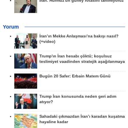
İran: Hürmüz'ün güney rotasını tanımıyoruz
Yorum
İran’ın Mekke Anlaşması’na bakışı nasıl?
(+video)
Trump'ın İran hesabı çöktü; koşulsuz
teslimiyet vaadinden stratejik aşağılanmaya
Bugün 20 Safer: Erbain Matem Günü
Trump İran konusunda neden geri adım
atıyor?
Sahadaki çıkmazdan İran’ı karadan kuşatma
hayaline kadar