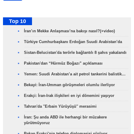
Top 10
İran’ın Mekke Anlaşması’na bakışı nasıl?(+video)
Türkiye Cumhurbaşkanı Erdoğan Suudi Arabistan’da
Sistan-Belucistan'da terörle bağlantılı 8 şahıs yakalandı
Pakistan'dan “Hürmüz Boğazı” açıklaması
Yemen: Suudi Arabistan’a ait petrol tankerini balistik…
Bekayi: İran-Umman görüşmeleri olumlu ilerliyor
Erakçi: İran-Irak ilişkileri en iyi dönemini yaşıyor
Tahran'da ''Erbain Yürüyüşü'' merasimi
İran: Şu anda ABD ile herhangi bir müzakere
yürütmüyoruz
Bakan Erakçi'nin telefon diplomasisi sürüyor