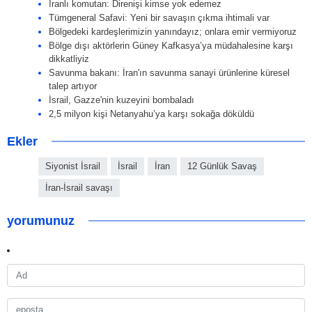
İranlı komutan: Direnişi kimse yok edemez
Tümgeneral Safavi: Yeni bir savaşın çıkma ihtimali var
Bölgedeki kardeşlerimizin yanındayız; onlara emir vermiyoruz
Bölge dışı aktörlerin Güney Kafkasya’ya müdahalesine karşı
dikkatliyiz
Savunma bakanı: İran'ın savunma sanayi ürünlerine küresel
talep artıyor
İsrail, Gazze'nin kuzeyini bombaladı
2,5 milyon kişi Netanyahu’ya karşı sokağa döküldü
Ekler
Siyonist İsrail
İsrail
İran
12 Günlük Savaş
İran-İsrail savaşı
yorumunuz