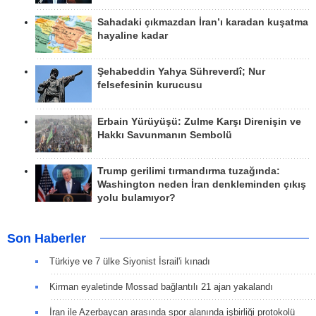
Sahadaki çıkmazdan İran’ı karadan kuşatma
hayaline kadar
Şehabeddin Yahya Sühreverdî; Nur
felsefesinin kurucusu
Erbain Yürüyüşü: Zulme Karşı Direnişin ve
Hakkı Savunmanın Sembolü
Trump gerilimi tırmandırma tuzağında:
Washington neden İran denkleminden çıkış
yolu bulamıyor?
Son Haberler
Türkiye ve 7 ülke Siyonist İsrail'i kınadı
Kirman eyaletinde Mossad bağlantılı 21 ajan yakalandı
İran ile Azerbaycan arasında spor alanında işbirliği protokolü