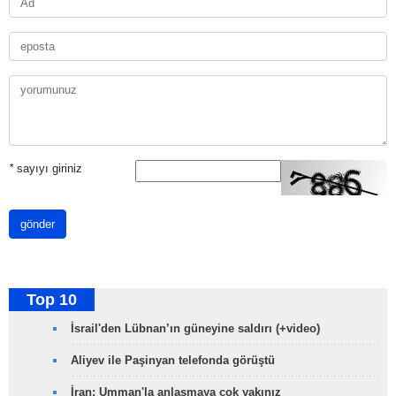
*
sayıyı giriniz
gönder
Top 10
İsrail'den Lübnan’ın güneyine saldırı (+video)
Aliyev ile Paşinyan telefonda görüştü
İran: Umman'la anlaşmaya çok yakınız