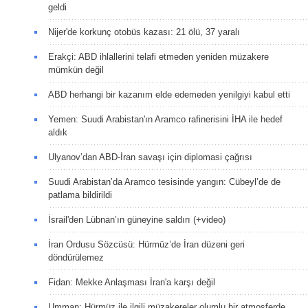
geldi
Nijer'de korkunç otobüs kazası: 21 ölü, 37 yaralı
Erakçi: ABD ihlallerini telafi etmeden yeniden müzakere
mümkün değil
ABD herhangi bir kazanım elde edemeden yenilgiyi kabul etti
Yemen: Suudi Arabistan'ın Aramco rafinerisini İHA ile hedef
aldık
Ulyanov’dan ABD-İran savaşı için diplomasi çağrısı
Suudi Arabistan’da Aramco tesisinde yangın: Cübeyl’de de
patlama bildirildi
İsrail'den Lübnan’ın güneyine saldırı (+video)
İran Ordusu Sözcüsü: Hürmüz’de İran düzeni geri
döndürülemez
Fidan: Mekke Anlaşması İran'a karşı değil
Umman: Hürmüz ile ilgili müzakereler olumlu bir atmosferde