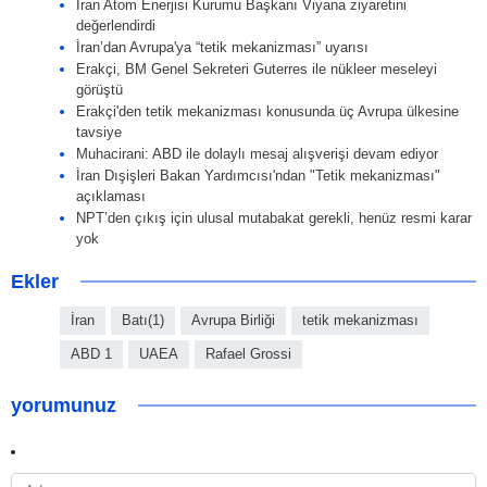
İran Atom Enerjisi Kurumu Başkanı Viyana ziyaretini
değerlendirdi
İran’dan Avrupa'ya “tetik mekanizması” uyarısı
Erakçi, BM Genel Sekreteri Guterres ile nükleer meseleyi
görüştü
Erakçi'den tetik mekanizması konusunda üç Avrupa ülkesine
tavsiye
Muhacirani: ABD ile dolaylı mesaj alışverişi devam ediyor
İran Dışişleri Bakan Yardımcısı'ndan "Tetik mekanizması"
açıklaması
NPT’den çıkış için ulusal mutabakat gerekli, henüz resmi karar
yok
Ekler
İran
Batı(1)
Avrupa Birliği
tetik mekanizması
ABD 1
UAEA
Rafael Grossi
yorumunuz