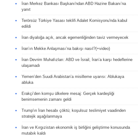
İran Merkez Bankası Başkanı'ndan ABD Hazine Bakanı’na
yanıt
Terörsüz Türkiye Yasası teklifi Adalet Komisyonu'nda kabul
edildi
İran diyaloğa açık, ancak egemenliğinden taviz vermeyecek
İran’ın Mekke Anlaşması’na bakışı nasıl?(+video)
İran Devrim Muhafızları: ABD ve İsrail, İran’a karşı hedeflerine
ulaşamadı
Yemen’den Suudi Arabistan’a misilleme uyarısı: Ablukaya
abluka
Erakçi’den komşu ülkelere mesaj: Gerçek kardeşliği
benimsemenin zamanı geldi
Trump'ın İran hesabı çöktü; koşulsuz teslimiyet vaadinden
stratejik aşağılanmaya
İran ve Kırgızistan ekonomik iş birliğini geliştirme konusunda
mutabık kaldı