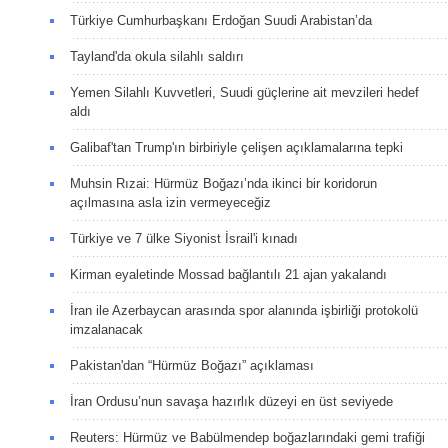
Türkiye Cumhurbaşkanı Erdoğan Suudi Arabistan’da
Tayland'da okula silahlı saldırı
Yemen Silahlı Kuvvetleri, Suudi güçlerine ait mevzileri hedef
aldı
Galibaf'tan Trump'ın birbiriyle çelişen açıklamalarına tepki
Muhsin Rızai: Hürmüz Boğazı’nda ikinci bir koridorun
açılmasına asla izin vermeyeceğiz
Türkiye ve 7 ülke Siyonist İsrail'i kınadı
Kirman eyaletinde Mossad bağlantılı 21 ajan yakalandı
İran ile Azerbaycan arasında spor alanında işbirliği protokolü
imzalanacak
Pakistan'dan “Hürmüz Boğazı” açıklaması
İran Ordusu’nun savaşa hazırlık düzeyi en üst seviyede
Reuters: Hürmüz ve Babülmendep boğazlarındaki gemi trafiği