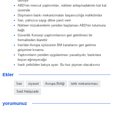
tavsiye
ABD’nin mevcut yaptırımları, nükleer anlaşmadakinin kat kat
üzerinde
Düşmanın baskı mekanizmaları başarısızlığa mahkûmdur
İran, yalnızca saygı diline yanıt verir
Nükleer müzakerelerin yeniden başlaması ABD'nin tutumuna
bağlı
Güvenlik Konseyi yaptırımlarının geri getirilmesi bir
formaliteden ibarettir
İran'dan Avrupa üçlüsünün BM kararlarını geri getirme
girişimine kınama
Yaptırımların yeniden uygulanması yasadışıdır, baskılara
boyun eğmeyeceğiz
İranlı yetkiliden batıya uyarı: Bu kez pişman olacaksınız
Ekler
İran
siyaset
Avrupa Birliği
tetik mekanizması
Said Hatipzade
yorumunuz