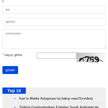
*
sayıyı giriniz
gönder
Top 10
İran’ın Mekke Anlaşması’na bakışı nasıl?(+video)
Türkiye Cumhurbaşkanı Erdoğan Suudi Arabistan’da