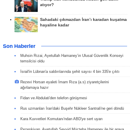
atıyor?
Sahadaki çıkmazdan İran’ı karadan kuşatma
hayaline kadar
Son Haberler
Muhsin Rızai, Ayetullah Hamaney’in Ulusal Güvenlik Konseyi
temsilcisi oldu
İsrail'in Lübnan'a saldırılarında şehit sayısı 4 bin 335'e çıktı
Rezevi Horsan eyaleti İmam Rıza (a.s) ziyaretçilerini
ağırlamaya hazır
Fidan ve Abdulati'den telefon görüşmesi
Rus uzmanları İran'daki Buşehr Nükleer Santrali'ne geri döndü
Kara Kuvvetleri Komutanı'ndan ABD'ye sert uyarı
Pezeşkiyan, Ayetullah Seyyid Mücteba Hameney ile bir araya