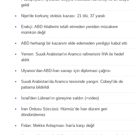
geldi
Nijer'de korkunç otobüs kazası: 21 ölü, 37 yaralı
Erakçi: ABD ihlallerini telafi etmeden yeniden müzakere
mümkün değil
ABD herhangi bir kazanım elde edemeden yenilgiyi kabul etti
Yemen: Suudi Arabistan'ın Aramco rafinerisini İHA ile hedef
aldık
Ulyanov’dan ABD-İran savaşı için diplomasi çağrısı
Suudi Arabistan’da Aramco tesisinde yangın: Cübeyl’de de
patlama bildirildi
İsrail'den Lübnan’ın güneyine saldırı (+video)
İran Ordusu Sözcüsü: Hürmüz’de İran düzeni geri
döndürülemez
Fidan: Mekke Anlaşması İran'a karşı değil