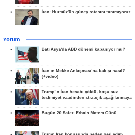
İran: Hürmüz'ün güney rotasını tanımıyoruz
Yorum
Batı Asya'da ABD dönemi kapanıyor mu?
İran’ın Mekke Anlaşması’na bakışı nasıl?
(+video)
Trump'ın İran hesabı çöktü; koşulsuz
teslimiyet vaadinden stratejik aşağılanmaya
Bugün 20 Safer: Erbain Matem Günü
Trump İran konusunda neden geri adım