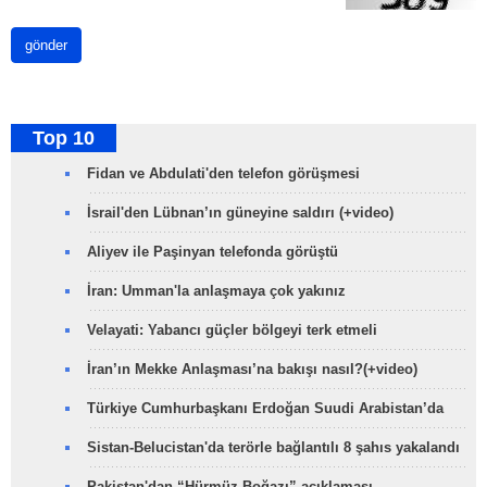
gönder
Top 10
Fidan ve Abdulati'den telefon görüşmesi
İsrail'den Lübnan’ın güneyine saldırı (+video)
Aliyev ile Paşinyan telefonda görüştü
İran: Umman'la anlaşmaya çok yakınız
Velayati: Yabancı güçler bölgeyi terk etmeli
İran’ın Mekke Anlaşması’na bakışı nasıl?(+video)
Türkiye Cumhurbaşkanı Erdoğan Suudi Arabistan’da
Sistan-Belucistan'da terörle bağlantılı 8 şahıs yakalandı
Pakistan'dan “Hürmüz Boğazı” açıklaması