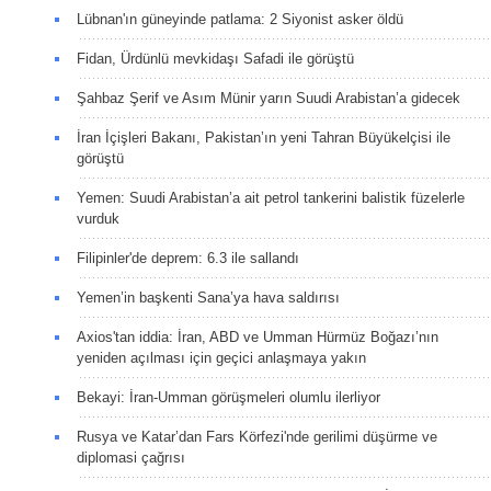
Lübnan'ın güneyinde patlama: 2 Siyonist asker öldü
Fidan, Ürdünlü mevkidaşı Safadi ile görüştü
Şahbaz Şerif ve Asım Münir yarın Suudi Arabistan’a gidecek
İran İçişleri Bakanı, Pakistan’ın yeni Tahran Büyükelçisi ile
görüştü
Yemen: Suudi Arabistan’a ait petrol tankerini balistik füzelerle
vurduk
Filipinler'de deprem: 6.3 ile sallandı
Yemen’in başkenti Sana’ya hava saldırısı
Axios'tan iddia: İran, ABD ve Umman Hürmüz Boğazı’nın
yeniden açılması için geçici anlaşmaya yakın
Bekayi: İran-Umman görüşmeleri olumlu ilerliyor
Rusya ve Katar’dan Fars Körfezi'nde gerilimi düşürme ve
diplomasi çağrısı