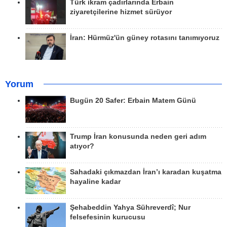
Türk ikram çadırlarında Erbain
ziyaretçilerine hizmet sürüyor
İran: Hürmüz'ün güney rotasını tanımıyoruz
Yorum
Bugün 20 Safer: Erbain Matem Günü
Trump İran konusunda neden geri adım
atıyor?
Sahadaki çıkmazdan İran’ı karadan kuşatma
hayaline kadar
Şehabeddin Yahya Sühreverdî; Nur
felsefesinin kurucusu