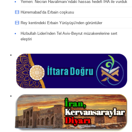
Yemen: Necran Havalimanı’ndaki hassas hedefi İHA ile vurduk
Hürremabad’da Erbain coşkusu
Rey kentindeki Erbain Yürüyüşü'nden görüntüler
Hizbullah Lideri'nden Tel Aviv-Beyrut müzakerelerine sert
eleştiri