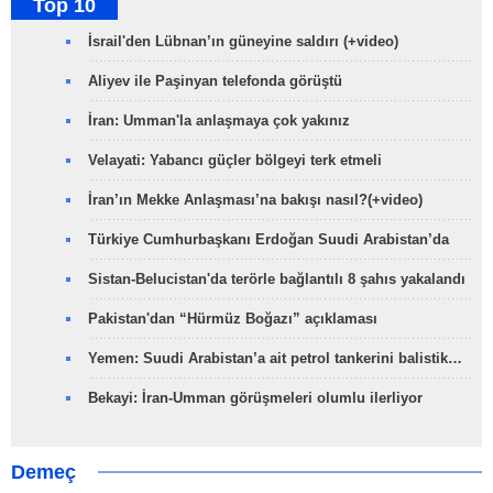
Top 10
İsrail'den Lübnan’ın güneyine saldırı (+video)
Aliyev ile Paşinyan telefonda görüştü
İran: Umman'la anlaşmaya çok yakınız
Velayati: Yabancı güçler bölgeyi terk etmeli
İran’ın Mekke Anlaşması’na bakışı nasıl?(+video)
Türkiye Cumhurbaşkanı Erdoğan Suudi Arabistan’da
Sistan-Belucistan'da terörle bağlantılı 8 şahıs yakalandı
Pakistan'dan “Hürmüz Boğazı” açıklaması
Yemen: Suudi Arabistan’a ait petrol tankerini balistik…
Bekayi: İran-Umman görüşmeleri olumlu ilerliyor
Demeç