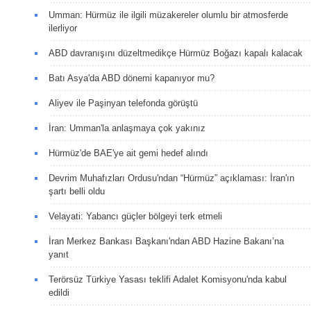
Umman: Hürmüz ile ilgili müzakereler olumlu bir atmosferde
ilerliyor
ABD davranışını düzeltmedikçe Hürmüz Boğazı kapalı kalacak
Batı Asya'da ABD dönemi kapanıyor mu?
Aliyev ile Paşinyan telefonda görüştü
İran: Umman'la anlaşmaya çok yakınız
Hürmüz'de BAE'ye ait gemi hedef alındı
Devrim Muhafızları Ordusu'ndan “Hürmüz” açıklaması: İran'ın
şartı belli oldu
Velayati: Yabancı güçler bölgeyi terk etmeli
İran Merkez Bankası Başkanı'ndan ABD Hazine Bakanı’na
yanıt
Terörsüz Türkiye Yasası teklifi Adalet Komisyonu'nda kabul
edildi