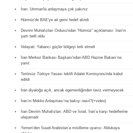
İran: Umman'la anlaşmaya çok yakınız
Hürmüz'de BAE'ye ait gemi hedef alındı
Devrim Muhafızları Ordusu'ndan “Hürmüz” açıklaması: İran'ın
şartı belli oldu
Velayati: Yabancı güçler bölgeyi terk etmeli
İran Merkez Bankası Başkanı'ndan ABD Hazine Bakanı’na
yanıt
Terörsüz Türkiye Yasası teklifi Adalet Komisyonu'nda kabul
edildi
İran diyaloğa açık, ancak egemenliğinden taviz vermeyecek
İran’ın Mekke Anlaşması’na bakışı nasıl?(+video)
İran Devrim Muhafızları: ABD ve İsrail, İran’a karşı hedeflerine
ulaşamadı
Yemen’den Suudi Arabistan’a misilleme uyarısı: Ablukaya