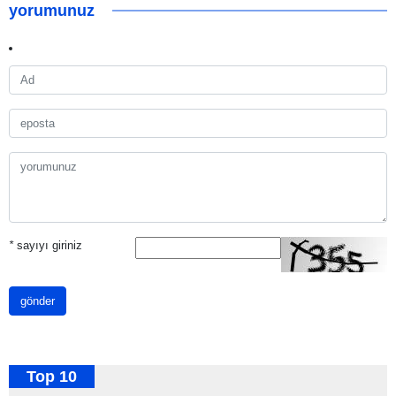
yorumunuz
*
sayıyı giriniz
gönder
Top 10