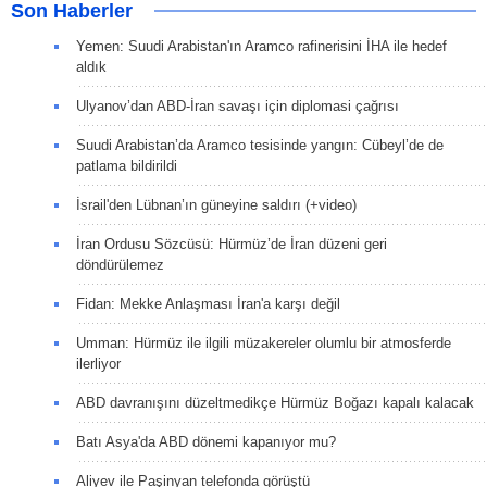
Son Haberler
Yemen: Suudi Arabistan'ın Aramco rafinerisini İHA ile hedef
aldık
Ulyanov’dan ABD-İran savaşı için diplomasi çağrısı
Suudi Arabistan’da Aramco tesisinde yangın: Cübeyl’de de
patlama bildirildi
İsrail'den Lübnan’ın güneyine saldırı (+video)
İran Ordusu Sözcüsü: Hürmüz’de İran düzeni geri
döndürülemez
Fidan: Mekke Anlaşması İran'a karşı değil
Umman: Hürmüz ile ilgili müzakereler olumlu bir atmosferde
ilerliyor
ABD davranışını düzeltmedikçe Hürmüz Boğazı kapalı kalacak
Batı Asya'da ABD dönemi kapanıyor mu?
Aliyev ile Paşinyan telefonda görüştü