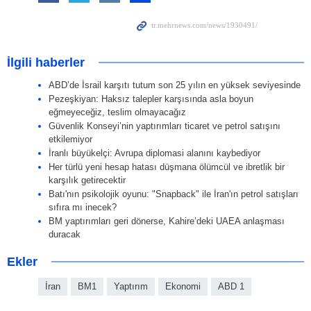
İlgili haberler
ABD’de İsrail karşıtı tutum son 25 yılın en yüksek seviyesinde
Pezeşkiyan: Haksız talepler karşısında asla boyun
eğmeyeceğiz, teslim olmayacağız
Güvenlik Konseyi’nin yaptırımları ticaret ve petrol satışını
etkilemiyor
İranlı büyükelçi: Avrupa diplomasi alanını kaybediyor
Her türlü yeni hesap hatası düşmana ölümcül ve ibretlik bir
karşılık getirecektir
Batı'nın psikolojik oyunu: "Snapback" ile İran'ın petrol satışları
sıfıra mı inecek?
BM yaptırımları geri dönerse, Kahire’deki UAEA anlaşması
duracak
Ekler
İran
BM1
Yaptırım
Ekonomi
ABD 1