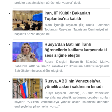
projeler başlatmak için görüşmeler yapıyor” dedi.
İran, İİT Kültür Bakanları
Toplantısı'na katıldı
İslam İşbirliği Teşkilatı (İİT) Kültür Bakanları
Toplantısı Rusya’nın Tataristan Cumhuriyeti’nin
başkenti Kazan’da yapıldı.
Rusya'dan Batı'nın İranlı
öğrencilerin katliamı karşısındaki
sessizliğine eleştiri
Rusya Dışişleri Bakanlığı Sözcüsü Mariya
Zaharova, ABD ve İsrail'in İran'daki kız ilkokuluna saldırısı karşısında
Batı ülkelerinin sessizliğini eleştirdi.
Rusya, ABD'nin Venezuela'ya
yönelik askeri saldırısını kınadı
Rusya Dışişleri Bakanlığı, ABD'nin Venezuela
topraklarına yönelik saldırısına cevaben şunları
söyledi: "ABD'nin Venezuela'ya yönelik askeri saldırısını derinden
endişeyle karşılıyor ve kınıyoruz."