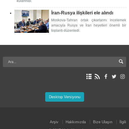
kulannıdı.
İran-Rusya ilişkileri ele alındı
Moskova-Tahran ortak çıkarlarını incelemek
amacıyla Rusya ve İran heyetleri önemli bir
toplantı düzenledi.
Desktop Versiyonu
Arşiv
Hakkımızda
Bize Ulaşın
İlgili