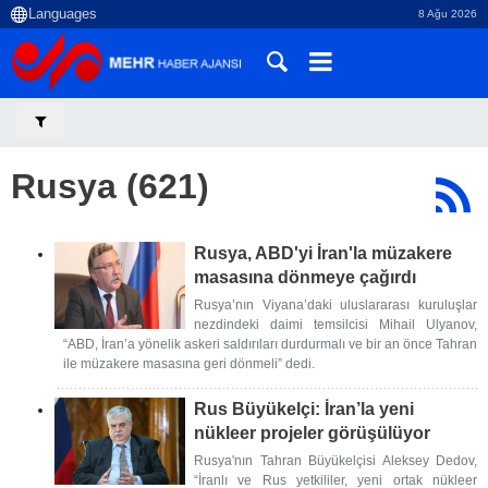
8 Ağu 2026
Rusya (621)
Rusya, ABD'yi İran'la müzakere
masasına dönmeye çağırdı
Rusya’nın Viyana’daki uluslararası kuruluşlar
nezdindeki daimi temsilcisi Mihail Ulyanov,
“ABD, İran’a yönelik askeri saldırıları durdurmalı ve bir an önce Tahran
ile müzakere masasına geri dönmeli” dedi.
Rus Büyükelçi: İran’la yeni
nükleer projeler görüşülüyor
Rusya'nın Tahran Büyükelçisi Aleksey Dedov,
“İranlı ve Rus yetkililer, yeni ortak nükleer