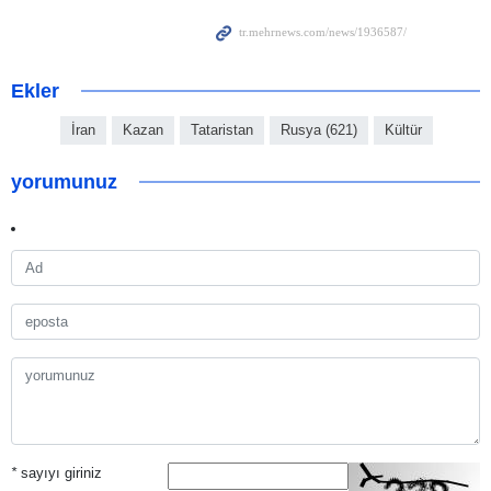
Ekler
İran
Kazan
Tataristan
Rusya (621)
Kültür
yorumunuz
*
sayıyı giriniz