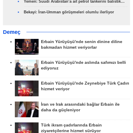
Yemen: Suudi Arabistan’a ait petrol tankerini balistik…
Bekayi: İran-Umman görüşmeleri olumlu ilerliyor
Demeç
Erbain Yürüyüşü'nde senin dinine diline
bakmadan hizmet veriyorlar
Erbain Yürüyüşü'nde aslında safımızı belli
ediyoruz
Erbain Yürüyüşü'nde Zeynebiye Türk Çadırı
hizmet veriyor
İran ve Irak arasındaki bağlar Erbain ile
daha da güçleniyor
Türk ikram çadırlarında Erbain
ziyaretçilerine hizmet sürüyor