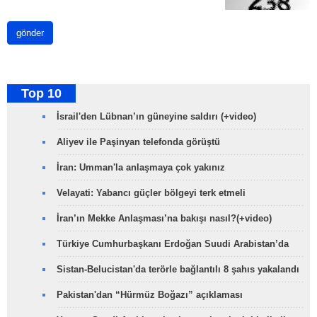
gönder
Top 10
İsrail'den Lübnan’ın güneyine saldırı (+video)
Aliyev ile Paşinyan telefonda görüştü
İran: Umman'la anlaşmaya çok yakınız
Velayati: Yabancı güçler bölgeyi terk etmeli
İran’ın Mekke Anlaşması’na bakışı nasıl?(+video)
Türkiye Cumhurbaşkanı Erdoğan Suudi Arabistan’da
Sistan-Belucistan'da terörle bağlantılı 8 şahıs yakalandı
Pakistan'dan “Hürmüz Boğazı” açıklaması