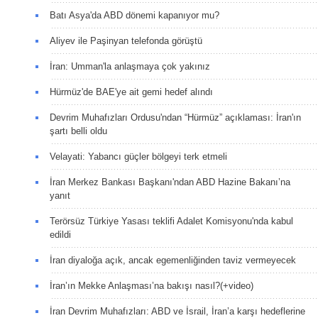
Batı Asya'da ABD dönemi kapanıyor mu?
Aliyev ile Paşinyan telefonda görüştü
İran: Umman'la anlaşmaya çok yakınız
Hürmüz'de BAE'ye ait gemi hedef alındı
Devrim Muhafızları Ordusu'ndan “Hürmüz” açıklaması: İran'ın
şartı belli oldu
Velayati: Yabancı güçler bölgeyi terk etmeli
İran Merkez Bankası Başkanı'ndan ABD Hazine Bakanı’na
yanıt
Terörsüz Türkiye Yasası teklifi Adalet Komisyonu'nda kabul
edildi
İran diyaloğa açık, ancak egemenliğinden taviz vermeyecek
İran’ın Mekke Anlaşması’na bakışı nasıl?(+video)
İran Devrim Muhafızları: ABD ve İsrail, İran’a karşı hedeflerine