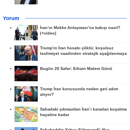
Yorum
İran’ın Mekke Anlaşması’na bakışı nasıl?
(+video)
Trump'ın İran hesabı çöktü; koşulsuz
teslimiyet vaadinden stratejik aşağılanmaya
Bugün 20 Safer: Erbain Matem Günü
Trump İran konusunda neden geri adım
atıyor?
Sahadaki çıkmazdan İran’ı karadan kuşatma
hayaline kadar
Şehabeddin Yahya Sühreverdî; Nur