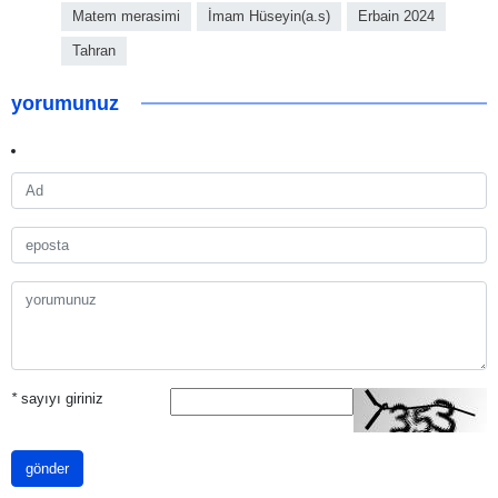
Matem merasimi
İmam Hüseyin(a.s)
Erbain 2024
Tahran
yorumunuz
*
sayıyı giriniz
gönder