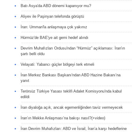
Batı Asya'da ABD dönemi kapanıyor mu?
Aliyev ile Paşinyan telefonda görüştü
İran: Umman'la anlaşmaya çok yakınız
Hürmüz'de BAE'ye ait gemi hedef alındı
Devrim Muhafızları Ordusu'ndan “Hürmüz” açıklaması: İran'ın
şartı belli oldu
Velayati: Yabancı güçler bölgeyi terk etmeli
İran Merkez Bankası Başkanı'ndan ABD Hazine Bakanı’na
yanıt
Terörsüz Türkiye Yasası teklifi Adalet Komisyonu'nda kabul
edildi
İran diyaloğa açık, ancak egemenliğinden taviz vermeyecek
İran’ın Mekke Anlaşması’na bakışı nasıl?(+video)
İran Devrim Muhafızları: ABD ve İsrail, İran’a karşı hedeflerine