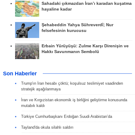
Sahadaki çıkmazdan İran’ı karadan kuşatma
hayaline kadar
Şehabeddin Yahya Sühreverdî; Nur
felsefesinin kurucusu
Erbain Yürüyüşü: Zulme Karşı Direnişin ve
Hakkı Savunmanın Sembolü
Son Haberler
Trump'ın İran hesabı çöktü; koşulsuz teslimiyet vaadinden
stratejik aşağılanmaya
İran ve Kırgızistan ekonomik iş birliğini geliştirme konusunda
mutabık kaldı
Türkiye Cumhurbaşkanı Erdoğan Suudi Arabistan’da
Tayland'da okula silahlı saldırı