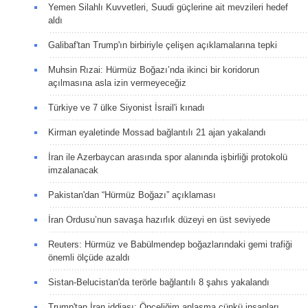
Yemen Silahlı Kuvvetleri, Suudi güçlerine ait mevzileri hedef
aldı
Galibaf'tan Trump'ın birbiriyle çelişen açıklamalarına tepki
Muhsin Rızai: Hürmüz Boğazı’nda ikinci bir koridorun
açılmasına asla izin vermeyeceğiz
Türkiye ve 7 ülke Siyonist İsrail'i kınadı
Kirman eyaletinde Mossad bağlantılı 21 ajan yakalandı
İran ile Azerbaycan arasında spor alanında işbirliği protokolü
imzalanacak
Pakistan'dan “Hürmüz Boğazı” açıklaması
İran Ordusu’nun savaşa hazırlık düzeyi en üst seviyede
Reuters: Hürmüz ve Babülmendep boğazlarındaki gemi trafiği
önemli ölçüde azaldı
Sistan-Belucistan'da terörle bağlantılı 8 şahıs yakalandı
Trump'tan İran iddiası: Önceliğim anlaşma çünkü insanları