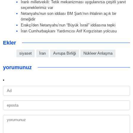
İranlı milletvekili: Tetik mekanizması uygulanırsa çeşitli yanıt
seçeneklerimiz var
Netanyahu'nun son iddiası BM Şartı'nın ihlalinin açık bir
örneğidir
Erakçi'den Netanyahu’nun “Büyük İsrail” iddiasına tepki
İran Cumhurbaşkanı Yardımcısı Arif Kırgızistan yolcusu
Ekler
siyaset
İran
Avrupa Birliği
Nükleer Anlaşma
yorumunuz