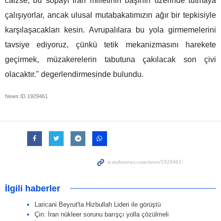
caizse, bu sopayı İran milletinin başının üzerinde tutmaya
çalışıyorlar, ancak ulusal mutabakatımızın ağır bir tepkisiyle
karşılaşacakları kesin. Avrupalılara bu yola girmemelerini
tavsiye ediyoruz, çünkü tetik mekanizmasını harekete
geçirmek, müzakerelerin tabutuna çakılacak son çivi
olacaktır." degerlendirmesinde bulundu.
News ID
1929461
İlgili haberler
Laricani Beyrut'ta Hizbullah Lideri ile görüştü
Çin: İran nükleer sorunu barışçı yolla çözülmeli