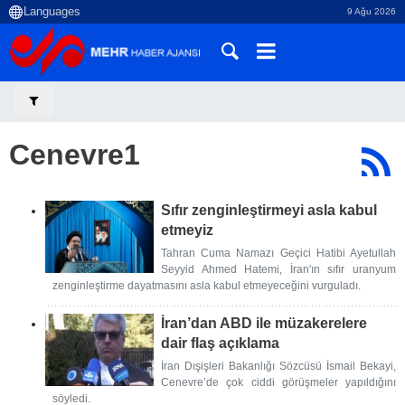
9 Ağu 2026
Cenevre1
Sıfır zenginleştirmeyi asla kabul
etmeyiz
Tahran Cuma Namazı Geçici Hatibi Ayetullah
Seyyid Ahmed Hatemi, İran'ın sıfır uranyum
zenginleştirme dayatmasını asla kabul etmeyeceğini vurguladı.
İran’dan ABD ile müzakerelere
dair flaş açıklama
İran Dışişleri Bakanlığı Sözcüsü İsmail Bekayi,
Cenevre’de çok ciddi görüşmeler yapıldığını
söyledi.