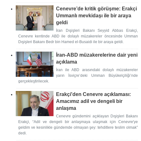
Cenevre’de kritik görüşme: Erakçi
Ummanlı mevkidaşı ile bir araya
geldi
İran Dışişleri Bakanı Seyyid Abbas Erakçi,
Cenevre kentinde ABD ile dolaylı müzakereler öncesinde Umman
Dışişleri Bakanı Bedr bin Hamed el-Busaidi ile bir araya geldi.
İran-ABD müzakerelerine dair yeni
açıklama
İran ile ABD arasındaki dolaylı müzakereler
yarın İsviçre’deki Umman Büyükelçiliği’nde
gerçekleştirilecek.
Erakçi'den Cenevre açıklaması:
Amacımız adil ve dengeli bir
anlaşma
Cenevre gündemini açıklayan Dışişleri Bakanı
Erakçi, “Adil ve dengeli bir anlaşmaya ulaşmak için Cenevre'ye
geldim ve kesinlikle gündemde olmayan şey: tehditlere teslim olmak”
dedi.