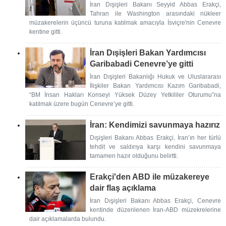
İran Dışişleri Bakanı Seyyid Abbas Erakçi,
Tahran ile Washington arasındaki nükleer
müzakerelerin üçüncü turuna katılmak amacıyla İsviçre'nin Cenevre
kentine gitti.
İran Dışişleri Bakan Yardımcısı
Garibabadi Cenevre’ye gitti
İran Dışişleri Bakanlığı Hukuk ve Uluslararası
İlişkiler Bakan Yardımcısı Kazım Garibabadi,
“BM İnsan Hakları Konseyi Yüksek Düzey Yetkililer Oturumu”na
katılmak üzere bugün Cenevre’ye gitti.
İran: Kendimizi savunmaya hazırız
Dışişleri Bakanı Abbas Erakçi, İran’ın her türlü
tehdit ve saldırıya karşı kendini savunmaya
tamamen hazır olduğunu belirtti.
Erakçi'den ABD ile müzakereye
dair flaş açıklama
İran Dışişleri Bakanı Abbas Erakçi, Cenevre
kentinde düzenlenen İran-ABD müzekrelerine
dair açıklamalarda bulundu.