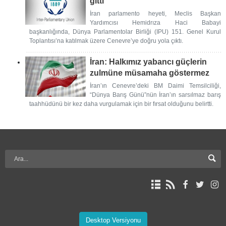
gitti
İran parlamento heyeti, Meclis Başkan
Yardımcısı Hemidrıza Haci Babayi
başkanlığında, Dünya Parlamentolar Birliği (IPU) 151. Genel Kurul
Toplantısı’na katılmak üzere Cenevre’ye doğru yola çıktı.
İran: Halkımız yabancı güçlerin
zulmüne müsamaha göstermez
İran’ın Cenevre’deki BM Daimi Temsilciliği,
“Dünya Barış Günü”nün İran’ın sarsılmaz barış
taahhüdünü bir kez daha vurgulamak için bir fırsat olduğunu belirtti.
Desktop Versiyonu