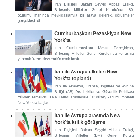
İran Dışişleri Bakanı Seyyid Abbas Erakçi,
Birleşmiş Milletler Genel Kurulu’nun 80.
oturumu marjında mevkidaşlarıyla bir araya gelerek, görüşmeler
gerçekleştirdi.
Cumhurbaşkanı Pezeşkiyan New
York'ta
İran Cumhurbaşkanı Mesut Pezeşkiyan,
Birleşmiş Milletler Genel Kurulu’nda konuşma
yapmak üzere New York’a ayak bastı.
İran ile Avrupa ülkeleri New
York'ta toplandı
İran ile Almanya, Fransa, İngiltere ve Avrupa
Birliği (AB) Dış İlişkiler ve Güvenlik Politikası
Yüksek Temsilcisi Kaja Kallas arasındaki üst düzey katılımlı toplantı
New York'ta başladı.
İran ile Avrupa arasında New
York'ta kritik görüşme
İran Dışişleri Bakanı Seyyid Abbas Erakçi,
Birleşmiş Milletler (BM) Genel Kurulu