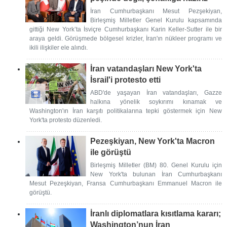
İran Cumhurbaşkanı Mesut Pezşekiyan,
Birleşmiş Milletler Genel Kurulu kapsamında
gittiği New York’ta İsviçre Cumhurbaşkanı Karin Keller-Sutter ile bir
araya geldi. Görüşmede bölgesel krizler, İran'ın nükleer programı ve
ikili ilişkiler ele alındı.
İran vatandaşları New York'ta
İsrail'i protesto etti
ABD'de yaşayan İran vatandaşları, Gazze
halkına yönelik soykırımı kınamak ve
Washington'ın İran karşıtı politikalarına tepki göstermek için New
York'ta protesto düzenledi.
Pezeşkiyan, New York'ta Macron
ile görüştü
Birleşmiş Milletler (BM) 80. Genel Kurulu için
New York'ta bulunan İran Cumhurbaşkanı
Mesut Pezeşkiyan, Fransa Cumhurbaşkanı Emmanuel Macron ile
görüştü.
İranlı diplomatlara kısıtlama kararı;
Washington’nun İran