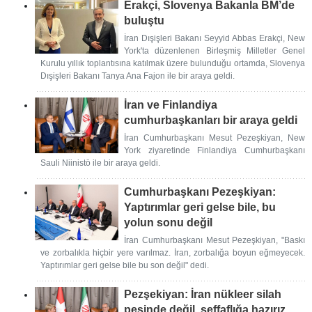
Erakçi, Slovenya Bakanla BM’de
buluştu
İran Dışişleri Bakanı Seyyid Abbas Erakçi, New
York'ta düzenlenen Birleşmiş Milletler Genel
Kurulu yıllık toplantısına katılmak üzere bulunduğu ortamda, Slovenya
Dışişleri Bakanı Tanya Ana Fajon ile bir araya geldi.
İran ve Finlandiya
cumhurbaşkanları bir araya geldi
İran Cumhurbaşkanı Mesut Pezeşkiyan, New
York ziyaretinde Finlandiya Cumhurbaşkanı
Sauli Niinistö ile bir araya geldi.
Cumhurbaşkanı Pezeşkiyan:
Yaptırımlar geri gelse bile, bu
yolun sonu değil
İran Cumhurbaşkanı Mesut Pezeşkiyan, "Baskı
ve zorbalıkla hiçbir yere varılmaz. İran, zorbalığa boyun eğmeyecek.
Yaptırımlar geri gelse bile bu son değil" dedi.
Pezşekiyan: İran nükleer silah
peşinde değil, şeffaflığa hazırız