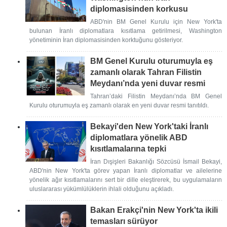
diplomasisinden korkusu
ABD'nin BM Genel Kurulu için New York'ta
bulunan İranlı diplomatlara kısıtlama getirilmesi, Washington
yönetiminin İran diplomasisinden korktuğunu gösteriyor.
BM Genel Kurulu oturumuyla eş
zamanlı olarak Tahran Filistin
Meydanı’nda yeni duvar resmi
Tahran’daki Filistin Meydanı’nda BM Genel
Kurulu oturumuyla eş zamanlı olarak en yeni duvar resmi tanıtıldı.
Bekayi'den New York'taki İranlı
diplomatlara yönelik ABD
kısıtlamalarına tepki
İran Dışişleri Bakanlığı Sözcüsü İsmail Bekayi,
ABD'nin New York'ta görev yapan İranlı diplomatlar ve ailelerine
yönelik ağır kısıtlamalarını sert bir dille eleştirerek, bu uygulamaların
uluslararası yükümlülüklerin ihlali olduğunu açıkladı.
Bakan Erakçi'nin New York'ta ikili
temasları sürüyor