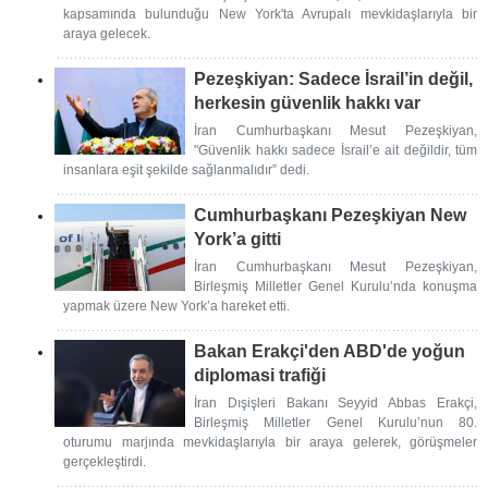
kapsamında bulunduğu New York'ta Avrupalı mevkidaşlarıyla bir
araya gelecek.
Pezeşkiyan: Sadece İsrail’in değil,
herkesin güvenlik hakkı var
İran Cumhurbaşkanı Mesut Pezeşkiyan,
"Güvenlik hakkı sadece İsrail’e ait değildir, tüm
insanlara eşit şekilde sağlanmalıdır” dedi.
Cumhurbaşkanı Pezeşkiyan New
York’a gitti
İran Cumhurbaşkanı Mesut Pezeşkiyan,
Birleşmiş Milletler Genel Kurulu’nda konuşma
yapmak üzere New York’a hareket etti.
Bakan Erakçi'den ABD'de yoğun
diplomasi trafiği
İran Dışişleri Bakanı Seyyid Abbas Erakçi,
Birleşmiş Milletler Genel Kurulu’nun 80.
oturumu marjında mevkidaşlarıyla bir araya gelerek, görüşmeler
gerçekleştirdi.