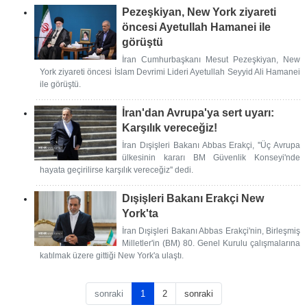
Pezeşkiyan, New York ziyareti
öncesi Ayetullah Hamanei ile
görüştü
İran Cumhurbaşkanı Mesut Pezeşkiyan, New
York ziyareti öncesi İslam Devrimi Lideri Ayetullah Seyyid Ali Hamanei
ile görüştü.
İran'dan Avrupa'ya sert uyarı:
Karşılık vereceğiz!
İran Dışişleri Bakanı Abbas Erakçi, ''Üç Avrupa
ülkesinin kararı BM Güvenlik Konseyi'nde
hayata geçirilirse karşılık vereceğiz'' dedi.
Dışişleri Bakanı Erakçi New
York'ta
İran Dışişleri Bakanı Abbas Erakçi'nin, Birleşmiş
Milletler'in (BM) 80. Genel Kurulu çalışmalarına
katılmak üzere gittiği New York'a ulaştı.
sonraki
1
2
sonraki