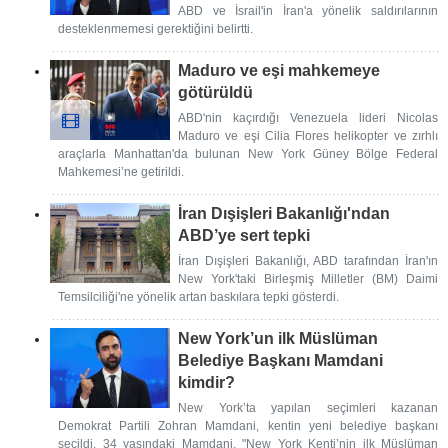
ABD ve İsrail'in İran'a yönelik saldırılarının
desteklenmemesi gerektiğini belirtti.
Maduro ve eşi mahkemeye
götürüldü
ABD'nin kaçırdığı Venezuela lideri Nicolas
Maduro ve eşi Cilia Flores helikopter ve zırhlı
araçlarla Manhattan'da bulunan New York Güney Bölge Federal
Mahkemesi’ne getirildi.
İran Dışişleri Bakanlığı'ndan
ABD’ye sert tepki
İran Dışişleri Bakanlığı, ABD tarafından İran'ın
New York'taki Birleşmiş Milletler (BM) Daimi
Temsilciliği'ne yönelik artan baskılara tepki gösterdi.
New York’un ilk Müslüman
Belediye Başkanı Mamdani
kimdir?
New York’ta yapılan seçimleri kazanan
Demokrat Partili Zohran Mamdani, kentin yeni belediye başkanı
seçildi. 34 yaşındaki Mamdani, "New York Kenti’nin ilk Müslüman