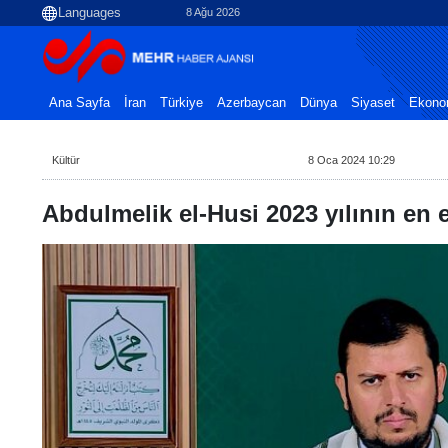
8 Ağu 2026
Ana Sayfa
İran
Türkiye
Azerbaycan
Dünya
Siyaset
Ekono
Kültür
8 Oca 2024 10:29
Abdulmelik el-Husi 2023 yılının en et