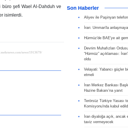
i büro şefi Wael Al-Dahduh ve
Son Haberler
r isimlerdi.
Aliyev ile Paşinyan telefo
İran: Umman'la anlaşmaya
Hürmüz'de BAE'ye ait gemi
Devrim Muhafızları Ordus
“Hürmüz” açıklaması: İran'ı
oldu
Velayati: Yabancı güçler bö
etmeli
İran Merkez Bankası Baş
Hazine Bakanı’na yanıt
Terörsüz Türkiye Yasası tek
Komisyonu'nda kabul edild
İran diyaloğa açık, ancak
taviz vermeyecek