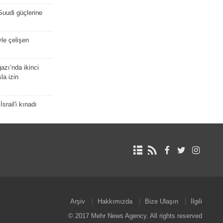
Suudi güçlerine
yle çelişen
zı’nda ikinci
la izin
srail'i kınadı
Arşiv
Hakkımızda
Bize Ulaşın
İlgili
© 2017 Mehr News Agency. All rights reserved