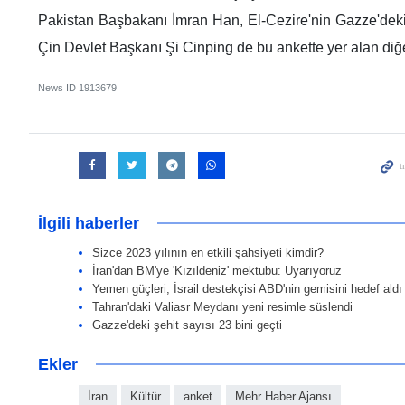
Pakistan Başbakanı İmran Han, El-Cezire'nin Gazze'dek
Çin Devlet Başkanı Şi Cinping de bu ankette yer alan diğe
News ID
1913679
İlgili haberler
Sizce 2023 yılının en etkili şahsiyeti kimdir?
İran'dan BM'ye 'Kızıldeniz' mektubu: Uyarıyoruz
Yemen güçleri, İsrail destekçisi ABD'nin gemisini hedef aldı
Tahran'daki Valiasr Meydanı yeni resimle süslendi
Gazze'deki şehit sayısı 23 bini geçti
Ekler
İran
Kültür
anket
Mehr Haber Ajansı