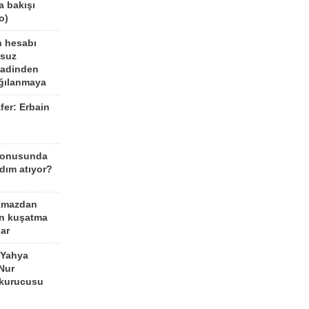
a bakışı
o)
n hesabı
lsuz
aadinden
ağılanmaya
fer: Erbain
ü
konusunda
dım atıyor?
kmazdan
an kuşatma
ar
 Yahya
Nur
 kurucusu