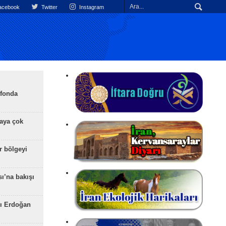
cebook
Twitter
Instagram
efonda
aya çok
r bölgeyi
ı’na bakışı
ı Erdoğan