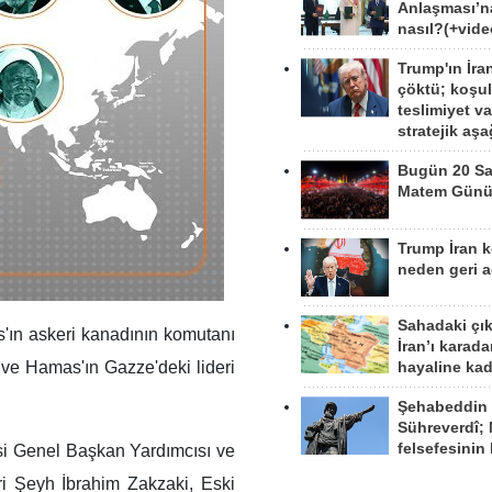
Anlaşması’n
nasıl?(+vide
Trump'ın İra
çöktü; koşu
teslimiyet v
stratejik aş
Bugün 20 Sa
Matem Gün
Trump İran 
neden geri a
Sahadaki çı
ın askeri kanadının komutanı
İran’ı karad
e Hamas'ın Gazze'deki lideri
hayaline kad
Şehabeddin
Sühreverdî; 
felsefesinin
si Genel Başkan Yardımcısı ve
ri Şeyh İbrahim Zakzaki, Eski