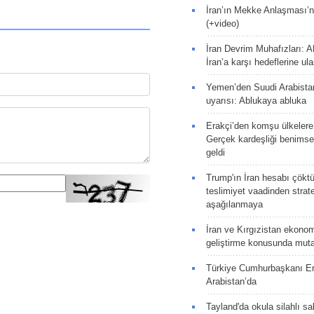
İran’ın Mekke Anlaşması’n
(+video)
İran Devrim Muhafızları: A
İran’a karşı hedeflerine u
Yemen’den Suudi Arabista
uyarısı: Ablukaya abluka
Erakçi’den komşu ülkelere
Gerçek kardeşliği benims
geldi
Trump'ın İran hesabı çökt
teslimiyet vaadinden strate
aşağılanmaya
İran ve Kırgızistan ekonomik
geliştirme konusunda muta
Türkiye Cumhurbaşkanı E
Arabistan’da
Tayland'da okula silahlı sal