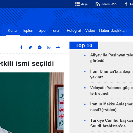
Arşiv
adres RSS
Fa
mi
Kültür
Toplum
Spor
Turizm
Fotoğraf
Video
Haber Başlıkları
Top 10
Aliyev ile Paşinyan tel
görüştü
kili ismi seçildi
İran: Umman'la anlaşm
yakınız
Velayati: Yabancı güçle
terk etmeli
İran’ın Mekke Anlaşmas
nasıl?(+video)
Türkiye Cumhurbaşkan
Suudi Arabistan’da