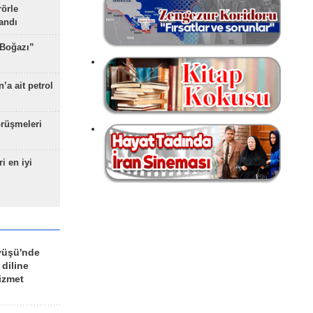
rörle
landı
 Boğazı”
’a ait petrol
rüşmeleri
ri en iyi
yüşü'nde
 diline
izmet