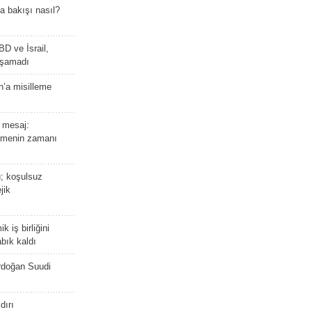
a bakışı nasıl?
BD ve İsrail,
laşamadı
n’a misilleme
 mesaj:
emenin zamanı
ü; koşulsuz
jik
 iş birliğini
bık kaldı
rdoğan Suudi
dırı