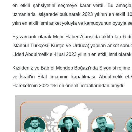
en etkili şahsiyetini seçmeye karar verdi. Bu amaçla,
uzmanlarla istişarede bulunarak 2023 yılının en etkili 1
yılın en etkili ismi anket yoluyla ve kamuoyunun oyuyla se
Eş zamanlı olarak Mehr Haber Ajansı’da aktif olan 6 dil
İstanbul Türkçesi, Kürtçe ve Urduca) yapılan anket son
Lideri Abdulmelik el-Husi 2023 yılının en etkili ismi olarak 
Kızıldeniz ve Bab el Mendeb Boğazı'nda Siyonist rejime 
ve İsrail'in Eilat limanının kapatılması, Abdulmelik el-
Hareketi’nin 2023'teki en önemli icraatlarından biriydi.