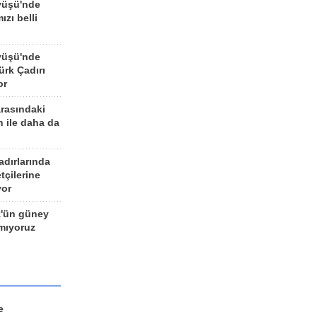
yüşü'nde
ızı belli
yüşü'nde
rk Çadırı
or
arasındaki
n ile daha da
adırlarında
tçilerine
yor
z'ün güney
ımıyoruz
e