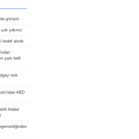
nda görüştü
 çok yakınız
 hedef alındı
u'ndan
n şartı belli
lgeyi terk
kanı'ndan ABD
lifi Adalet
i
 egemenliğinden