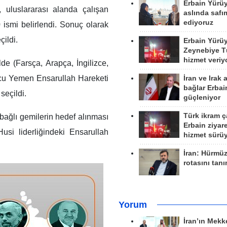
Erbain Yürü
 uluslararası alanda çalışan
aslında safım
ediyoruz
0 ismi belirlendi. Sonuç olarak
çildi.
Erbain Yürü
Zeynebiye Tü
hizmet veriy
de (Farsça, Arapça, İngilizce,
ucu Yemen Ensarullah Hareketi
İran ve Irak 
bağlar Erbai
seçildi.
güçleniyor
Türk ikram ç
bağlı gemilerin hedef alınması
Erbain ziyare
Husi liderliğindeki Ensarullah
hizmet sürü
İran: Hürmü
rotasını tan
Yorum
İran’ın Mekk