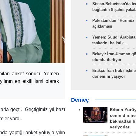
Sistan-Belucistan'da te
bağlantılı 8 şahıs yaka
Pakistan'dan “Hürmüz
açıklaması
Yemen: Suudi Arabistan
tankerini balistik…
Bekayi: İran-Umman gö
olumlu ilerliyor
Erakçi: İran-Irak ilişkile
apılan anket sonucu Yemen
dönemini yaşıyor
lının en etkili ismi olarak
Demeç
rla geçti. Geçtiğimiz yıl bazı
Erbain Yürü
senin dinine
mler vardı.
bakmadan h
veriyorlar
a yaptığı anket yoluyla yılın