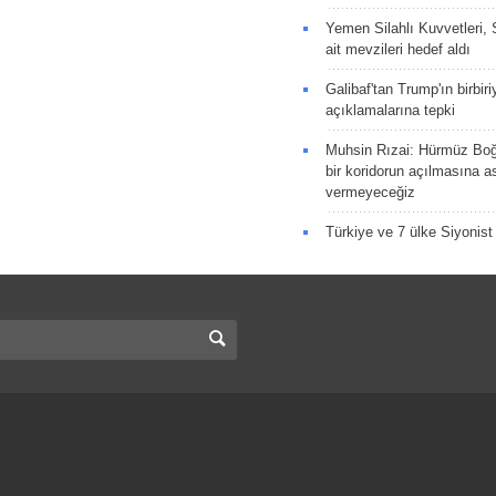
Yemen Silahlı Kuvvetleri, 
ait mevzileri hedef aldı
Galibaf'tan Trump'ın birbiri
açıklamalarına tepki
Muhsin Rızai: Hürmüz Boğa
bir koridorun açılmasına as
vermeyeceğiz
Türkiye ve 7 ülke Siyonist İ