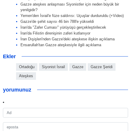
Gazze ateşkes anlaşması Siyonistler için neden büyük bir
yenilgidir?
Yemen'den İsrail'e füze saldırısı: Uçuşlar durduruldu (+Video)
Gazze'de şehit sayısı 46 bin 788'e yükseldi
İran'da "Zafer Cuması" yürüyüşü gerçekleştirilecek
İran'da Filistin direnişinin zaferi kutlanıyor
İran Dışişleri'nden Gazze'deki ateşkese ilişkin açıklama
Ensarullah'tan Gazze ateşkesiyle ilgili açıklama
Ekler
Ortadoğu
Siyonist İsrail
Gazze
Gazze Şeridi
Ateşkes
yorumunuz