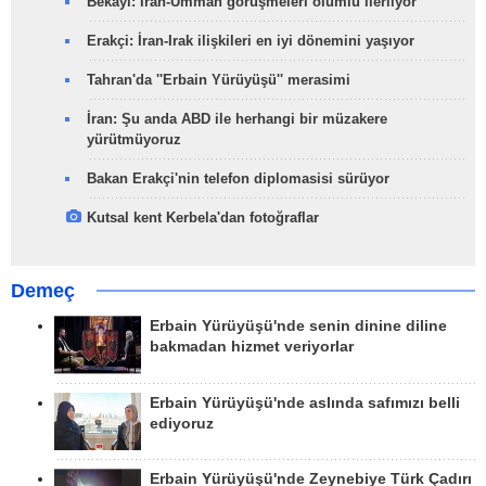
Bekayi: İran-Umman görüşmeleri olumlu ilerliyor
Erakçi: İran-Irak ilişkileri en iyi dönemini yaşıyor
Tahran'da ''Erbain Yürüyüşü'' merasimi
İran: Şu anda ABD ile herhangi bir müzakere
yürütmüyoruz
Bakan Erakçi'nin telefon diplomasisi sürüyor
Kutsal kent Kerbela'dan fotoğraflar
Demeç
Erbain Yürüyüşü'nde senin dinine diline
bakmadan hizmet veriyorlar
Erbain Yürüyüşü'nde aslında safımızı belli
ediyoruz
Erbain Yürüyüşü'nde Zeynebiye Türk Çadırı