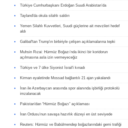
Türkiye Cumhurbaşkanı Erdoğan Suudi Arabistan’da
Tayland'da okula silahlı saldırı
Yemen Silahlı Kuvvetleri, Suudi güçlerine ait mevzileri hedef
aldı
Galibaf'tan Trump'ın birbiriyle çelişen açıklamalarına tepki
Muhsin Rızai: Hürmüz Boğazı’nda ikinci bir koridorun
açılmasına asla izin vermeyeceğiz
Türkiye ve 7 ülke Siyonist İsrail'i kınadı
Kirman eyaletinde Mossad bağlantılı 21 ajan yakalandı
İran ile Azerbaycan arasında spor alanında işbirliği protokolü
imzalanacak
Pakistan'dan “Hürmüz Boğazı” açıklaması
İran Ordusu’nun savaşa hazırlık düzeyi en üst seviyede
Reuters: Hürmüz ve Babülmendep boğazlarındaki gemi trafiği