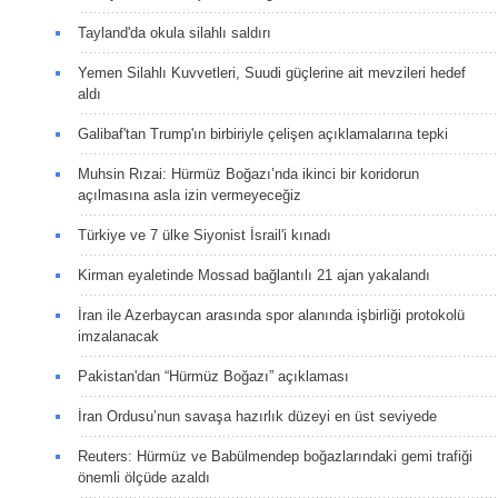
Tayland'da okula silahlı saldırı
Yemen Silahlı Kuvvetleri, Suudi güçlerine ait mevzileri hedef
aldı
Galibaf'tan Trump'ın birbiriyle çelişen açıklamalarına tepki
Muhsin Rızai: Hürmüz Boğazı’nda ikinci bir koridorun
açılmasına asla izin vermeyeceğiz
Türkiye ve 7 ülke Siyonist İsrail'i kınadı
Kirman eyaletinde Mossad bağlantılı 21 ajan yakalandı
İran ile Azerbaycan arasında spor alanında işbirliği protokolü
imzalanacak
Pakistan'dan “Hürmüz Boğazı” açıklaması
İran Ordusu’nun savaşa hazırlık düzeyi en üst seviyede
Reuters: Hürmüz ve Babülmendep boğazlarındaki gemi trafiği
önemli ölçüde azaldı