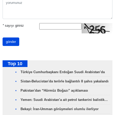
*
sayıyı giriniz
gönder
Top 10
Türkiye Cumhurbaşkanı Erdoğan Suudi Arabistan’da
Sistan-Belucistan'da terörle bağlantılı 8 şahıs yakalandı
Pakistan'dan “Hürmüz Boğazı” açıklaması
Yemen: Suudi Arabistan’a ait petrol tankerini balistik…
Bekayi: İran-Umman görüşmeleri olumlu ilerliyor