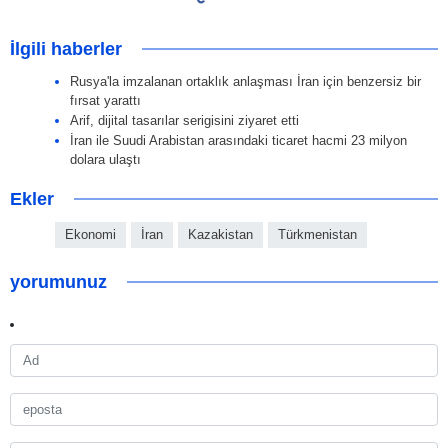
İlgili haberler
Rusya'la imzalanan ortaklık anlaşması İran için benzersiz bir
fırsat yarattı
Arif, dijital tasarılar serigisini ziyaret etti
İran ile Suudi Arabistan arasındaki ticaret hacmi 23 milyon
dolara ulaştı
Ekler
Ekonomi
İran
Kazakistan
Türkmenistan
yorumunuz