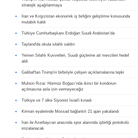
stratejik aşağılanmaya
İran ve Kırgızistan ekonomik iş birliğini geliştirme konusunda
mutabık kaldı
Türkiye Cumhurbaşkanı Erdoğan Suudi Arabistan’da
Tayland'da okula silahlı saldırı
Yemen Silahlı Kuvvetleri, Suudi güçlerine ait mevzileri hedef
aldı
Galibaf'tan Trump'ın birbiriyle çelişen açıklamalarına tepki
Muhsin Rızai: Hürmüz Boğazı’nda ikinci bir koridorun
açılmasına asla izin vermeyeceğiz
Türkiye ve 7 ülke Siyonist İsrail'i kınadı
Kirman eyaletinde Mossad bağlantılı 21 ajan yakalandı
İran ile Azerbaycan arasında spor alanında işbirliği protokolü
imzalanacak