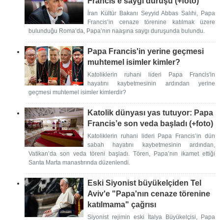
Francis’e saygı duruşu (+foto)
İran Kültür Bakanı Seyyid Abbas Salıhi, Papa
Francis’in cenaze törenine katılmak üzere
bulunduğu Roma’da, Papa’nın naaşına saygı duruşunda bulundu.
Papa Francis'in yerine geçmesi
muhtemel isimler kimler?
Katoliklerin ruhani lideri Papa Francis'in
hayatını kaybetmesinin ardından yerine
geçmesi muhtemel isimler kimlerdir?
Katolik dünyası yas tutuyor: Papa
Francis’e son veda başladı (+foto)
Katoliklerin ruhani lideri Papa Francis’in dün
sabah hayatını kaybetmesinin ardından,
Vatikan’da son veda töreni başladı. Tören, Papa’nın ikamet ettiği
Santa Marta manastırında düzenlendi.
Eski Siyonist büyükelçiden Tel
Aviv'e "Papa'nın cenaze törenine
katılmama" çağrısı
Siyonist rejimin eski İtalya Büyükelçisi, Papa