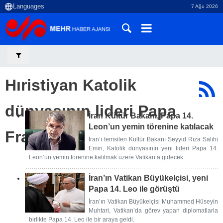
7 Ağu 2026
Hıristiyan Katolik
dünyasının lideri Papa
İran Kültür Bakanı, Papa 14.
Leon’un yemin törenine katılacak
Francis
İran’ı temsilen Kültür Bakanı Seyyid Rıza Salıhi
Emiri, Katolik dünyasının yeni lideri Papa 14.
Leon’un yemin törenine katılmak üzere Vatikan’a gidecek.
İran’ın Vatikan Büyükelçisi, yeni
Papa 14. Leo ile görüştü
İran’ın Vatikan Büyükelçisi Muhammed Hüseyin
Muhtari, Vatikan’da görev yapan diplomatlarla
birlikte Papa 14. Leo ile bir araya geldi.