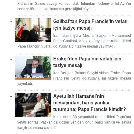
Francis’in Gazze savaşı konusundaki tutumları nedeniyle Tel Aviv’in
cenaze törenine katılmaması gerektiğini söyledi.
Galibaf’tan Papa Francis’in vefatı
için taziye mesajı
İran İslami Şura Meclisi Başkanı Muhammed
Bakır Ghalibaf, Katolik dünyasının ruhani lideri
Papa Francis’in vefatı dolayısıyla bir taziye mesajı yayımladı.
Erakçi’den Papa’nın vefatı için
taziye mesajı
İran Dışişleri Bakanı Seyyid Abbas Erakçi, Papa
Francis’in vefatı dolayısıyla bir taziye mesajı
yayınladı.
Ayetullah Hamanei’nin
mesajından, barış yanlısı
tutumuna; Papa Francis kimdir?
Katoliklerin 88 yaşındaki ruhani lideri Papa’nın
vefatı sonrası Vatikan’da gözler yeniden onun barış yanlısı ve savaş
karşıtı tutumuna çevrildi.