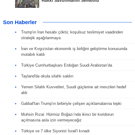
Hakkı Savunmanın Sembolü
Son Haberler
Trump'ın İran hesabı çöktü; koşulsuz teslimiyet vaadinden
stratejik aşağılanmaya
İran ve Kırgızistan ekonomik iş birliğini geliştirme konusunda
mutabık kaldı
Türkiye Cumhurbaşkanı Erdoğan Suudi Arabistan’da
Tayland'da okula silahlı saldırı
Yemen Silahlı Kuvvetleri, Suudi güçlerine ait mevzileri hedef
aldı
Galibaf'tan Trump'ın birbiriyle çelişen açıklamalarına tepki
Muhsin Rızai: Hürmüz Boğazı’nda ikinci bir koridorun
açılmasına asla izin vermeyeceğiz
Türkiye ve 7 ülke Siyonist İsrail'i kınadı