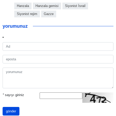
Hanzala
Hanzala gemisi
Siyonist İsrail
Siyonist rejim
Gazze
yorumunuz
*
sayıyı giriniz
gönder