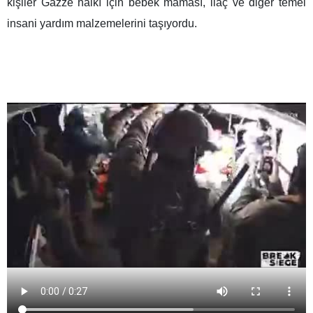
kişiler Gazze halkı için bebek maması, ilaç ve diğer temel
insani yardım malzemelerini taşıyordu.