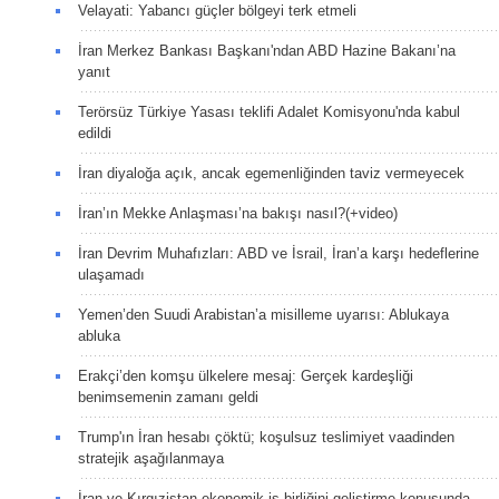
Velayati: Yabancı güçler bölgeyi terk etmeli
İran Merkez Bankası Başkanı'ndan ABD Hazine Bakanı’na
yanıt
Terörsüz Türkiye Yasası teklifi Adalet Komisyonu'nda kabul
edildi
İran diyaloğa açık, ancak egemenliğinden taviz vermeyecek
İran’ın Mekke Anlaşması’na bakışı nasıl?(+video)
İran Devrim Muhafızları: ABD ve İsrail, İran’a karşı hedeflerine
ulaşamadı
Yemen’den Suudi Arabistan’a misilleme uyarısı: Ablukaya
abluka
Erakçi’den komşu ülkelere mesaj: Gerçek kardeşliği
benimsemenin zamanı geldi
Trump'ın İran hesabı çöktü; koşulsuz teslimiyet vaadinden
stratejik aşağılanmaya
İran ve Kırgızistan ekonomik iş birliğini geliştirme konusunda