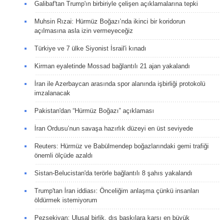
Galibaf'tan Trump'ın birbiriyle çelişen açıklamalarına tepki
Muhsin Rızai: Hürmüz Boğazı’nda ikinci bir koridorun
açılmasına asla izin vermeyeceğiz
Türkiye ve 7 ülke Siyonist İsrail'i kınadı
Kirman eyaletinde Mossad bağlantılı 21 ajan yakalandı
İran ile Azerbaycan arasında spor alanında işbirliği protokolü
imzalanacak
Pakistan'dan “Hürmüz Boğazı” açıklaması
İran Ordusu’nun savaşa hazırlık düzeyi en üst seviyede
Reuters: Hürmüz ve Babülmendep boğazlarındaki gemi trafiği
önemli ölçüde azaldı
Sistan-Belucistan'da terörle bağlantılı 8 şahıs yakalandı
Trump'tan İran iddiası: Önceliğim anlaşma çünkü insanları
öldürmek istemiyorum
Pezşekiyan: Ulusal birlik, dış baskılara karşı en büyük