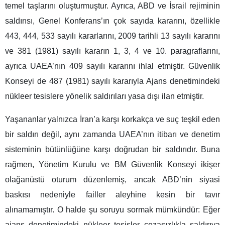
temel taşlarını oluşturmuştur. Ayrıca, ABD ve İsrail rejiminin
saldırısı, Genel Konferans’ın çok sayıda kararını, özellikle
443, 444, 533 sayılı kararlarını, 2009 tarihli 13 sayılı kararını
ve 381 (1981) sayılı kararın 1, 3, 4 ve 10. paragraflarını,
ayrıca UAEA’nın 409 sayılı kararını ihlal etmiştir. Güvenlik
Konseyi de 487 (1981) sayılı kararıyla Ajans denetimindeki
nükleer tesislere yönelik saldırıları yasa dışı ilan etmiştir.
Yaşananlar yalnızca İran’a karşı korkakça ve suç teşkil eden
bir saldırı değil, aynı zamanda UAEA’nın itibarı ve denetim
sisteminin bütünlüğüne karşı doğrudan bir saldırıdır. Buna
rağmen, Yönetim Kurulu ve BM Güvenlik Konseyi ikişer
olağanüstü oturum düzenlemiş, ancak ABD’nin siyasi
baskısı nedeniyle failler aleyhine kesin bir tavır
alınamamıştır. O halde şu soruyu sormak mümkündür: Eğer
ajans denetimindeki nükleer tesisler cezasızlıkla saldırıya