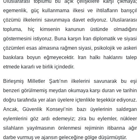
Uluslararası toplumu bu açık çelişkilere karşı çıkmaya;
egemenlik, güç kullanmama ilkesi ve ihtilafların barışçıl
çözümü ilkelerini savunmaya davet ediyoruz. Uluslararası
topluma, hiç kimsenin kanunun üstünde olmadığını
göstermesini istiyoruz. Buna karşın İran diplomatik ve siyasi
çözümleri esas almasına rağmen siyasi, psikolojik ve askeri
baskılara boyun eğmeyecektir. Iran halkı haklarını talep
etmede kararlı ve birlik içindedir.
Birleşmiş Milletler Şartı’nın ilkelerini savunarak bu eşi
benzeri görülmemiş meydan okumaya karşı duran ve tarihin
doğru tarafında yer alan üyelere içtenlikle teşekkür ediyoruz.
Ancak, Güvenlik Konseyi’nin bazı üyelerinin saldırgan
eylemlerini göz ardı edemeyiz; zira bu eylemler, nükleer
silahların yayılmasının önlenmesi rejiminin itibarına ağır
darbe vurmuş ve ajansın geleceğine gölge düşürmüştür.