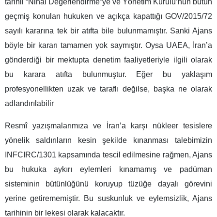
tarihli “Nihai Değerlendirme”ye ve Yönetim Kurulu’nun bütün
geçmiş konuları hukuken ve açıkça kapattığı GOV/2015/72
sayılı kararına tek bir atıfta bile bulunmamıştır. Sanki Ajans
böyle bir kararı tamamen yok saymıştır. Oysa UAEA, İran’a
gönderdiği bir mektupta denetim faaliyetleriyle ilgili olarak
bu karara atıfta bulunmuştur. Eğer bu yaklaşım
profesyonellikten uzak ve taraflı değilse, başka ne olarak
adlandırılabilir
Resmî yazışmalarımıza ve İran’a karşı nükleer tesislere
yönelik saldırıların kesin şekilde kınanması talebimizin
INFCIRC/1301 kapsamında tescil edilmesine rağmen, Ajans
bu hukuka aykırı eylemleri kınamamış ve padüman
sisteminin bütünlüğünü koruyup tüzüğe dayalı görevini
yerine getirememiştir. Bu suskunluk ve eylemsizlik, Ajans
tarihinin bir leke­si olarak kalacaktır.