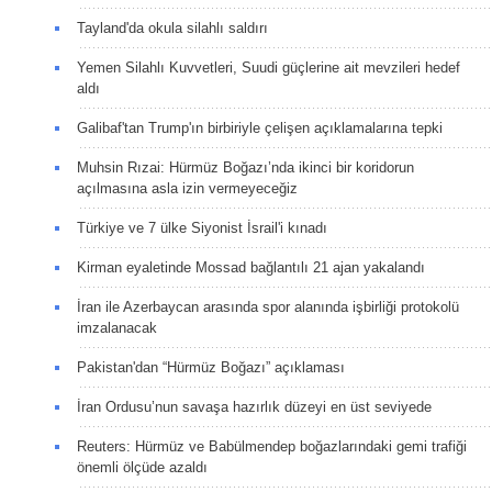
Tayland'da okula silahlı saldırı
Yemen Silahlı Kuvvetleri, Suudi güçlerine ait mevzileri hedef
aldı
Galibaf'tan Trump'ın birbiriyle çelişen açıklamalarına tepki
Muhsin Rızai: Hürmüz Boğazı’nda ikinci bir koridorun
açılmasına asla izin vermeyeceğiz
Türkiye ve 7 ülke Siyonist İsrail'i kınadı
Kirman eyaletinde Mossad bağlantılı 21 ajan yakalandı
İran ile Azerbaycan arasında spor alanında işbirliği protokolü
imzalanacak
Pakistan'dan “Hürmüz Boğazı” açıklaması
İran Ordusu’nun savaşa hazırlık düzeyi en üst seviyede
Reuters: Hürmüz ve Babülmendep boğazlarındaki gemi trafiği
önemli ölçüde azaldı