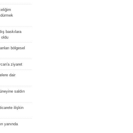
celiğim
öldürmek
dış baskılara
 oldu
kanları bölgesel
ycan'a ziyaret
lere dair
güneyine saldırı
icarete ilişkin
nın yanında