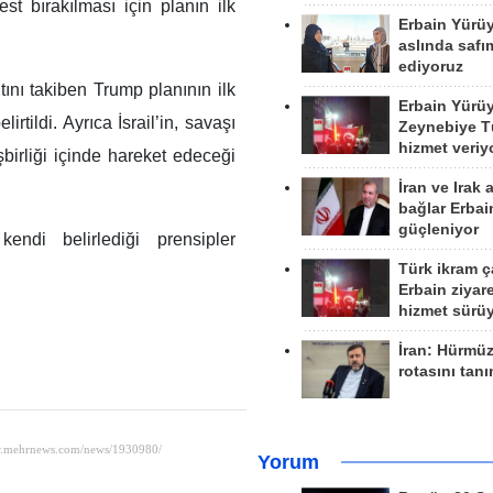
est bırakılması için planın ilk
Erbain Yürü
aslında safım
ediyoruz
tını takiben Trump planının ilk
Erbain Yürü
rtildi. Ayrıca İsrail’in, savaşı
Zeynebiye Tü
hizmet veriy
irliği içinde hareket edeceği
İran ve Irak 
bağlar Erbai
güçleniyor
endi belirlediği prensipler
Türk ikram ç
Erbain ziyare
hizmet sürü
İran: Hürmü
rotasını tan
Yorum