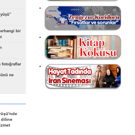
yüşü''
herhangi bir
z
n
 fotoğraflar
Günü ne
yüşü'nde
 diline
izmet