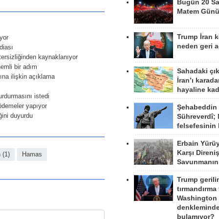
Bugün 20 Sa
Matem Gün
Trump İran 
yor
neden geri a
diası
etersizliğinden kaynaklanıyor
emli bir adım
Sahadaki çı
ına ilişkin açıklama
İran’ı karad
hayaline kad
rdurmasını istedi
 ödemeler yapıyor
Şehabeddin
ğini duyurdu
Sühreverdî; 
felsefesinin
Erbain Yürü
Karşı Direni
n (1)
Hamas
Savunmanın
Trump gerili
tırmandırma
Washington 
denkleminde
bulamıyor?