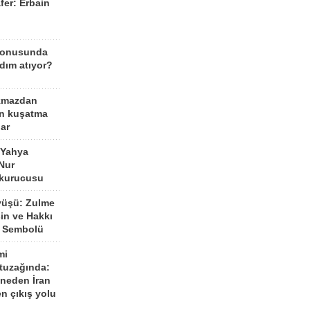
fer: Erbain
ü
konusunda
dım atıyor?
kmazdan
an kuşatma
ar
 Yahya
Nur
 kurucusu
yüşü: Zulme
şin ve Hakkı
 Sembolü
mi
 tuzağında:
neden İran
n çıkış yolu