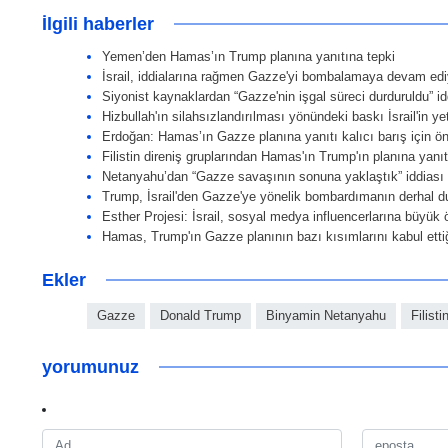
İlgili haberler
Yemen’den Hamas’ın Trump planına yanıtına tepki
İsrail, iddialarına rağmen Gazze'yi bombalamaya devam edi
Siyonist kaynaklardan “Gazze'nin işgal süreci durduruldu” id
Hizbullah'ın silahsızlandırılması yönündeki baskı İsrail'in y
Erdoğan: Hamas’ın Gazze planına yanıtı kalıcı barış için ön
Filistin direniş gruplarından Hamas'ın Trump'ın planına yanıt
Netanyahu’dan “Gazze savaşının sonuna yaklaştık” iddiası
Trump, İsrail'den Gazze'ye yönelik bombardımanın derhal du
Esther Projesi: İsrail, sosyal medya influencerlarına büyük
Hamas, Trump'ın Gazze planının bazı kısımlarını kabul etti
Ekler
Gazze
Donald Trump
Binyamin Netanyahu
Filisti
yorumunuz