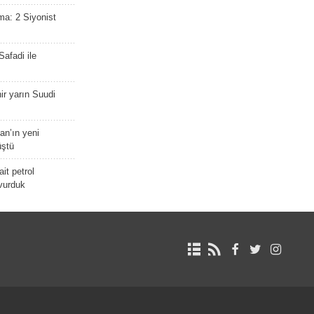
ma: 2 Siyonist
afadi ile
r yarın Suudi
tan’ın yeni
üştü
it petrol
 vurduk