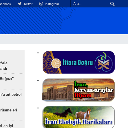
cebook
Twitter
Instagram
rörle
landı
 Boğazı”
’a ait petrol
rüşmeleri
ri en iyi