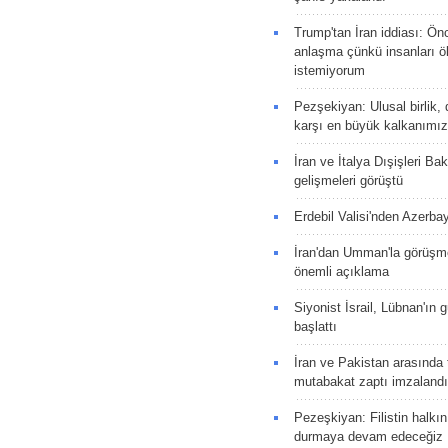
Trump'tan İran iddiası: Ön
anlaşma çünkü insanları 
istemiyorum
Pezşekiyan: Ulusal birlik, 
karşı en büyük kalkanımız
İran ve İtalya Dışişleri Ba
gelişmeleri görüştü
Erdebil Valisi'nden Azerba
İran'dan Umman'la görüşme
önemli açıklama
Siyonist İsrail, Lübnan'ın 
başlattı
İran ve Pakistan arasında t
mutabakat zaptı imzalandı
Pezeşkiyan: Filistin halkı
durmaya devam edeceğiz