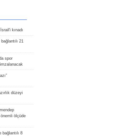
srail'i kınadı
bağlantılı 21
da spor
ü imzalanacak
azı”
zırlık düzeyi
lmendep
i önemli ölçüde
e bağlantılı 8