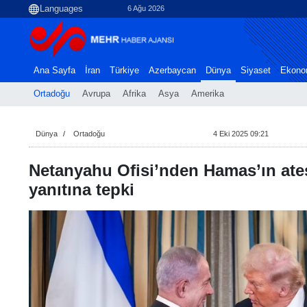
6 Ağu 2026
Ana Sayfa
İran
Türkiye
Azerbaycan
Dünya
Siyaset
Ekono
Ortadoğu
Avrupa
Afrika
Asya
Amerika
Dünya
Ortadoğu
4 Eki 2025 09:21
Netanyahu Ofisi’nden Hamas’ın ate
yanıtına tepki