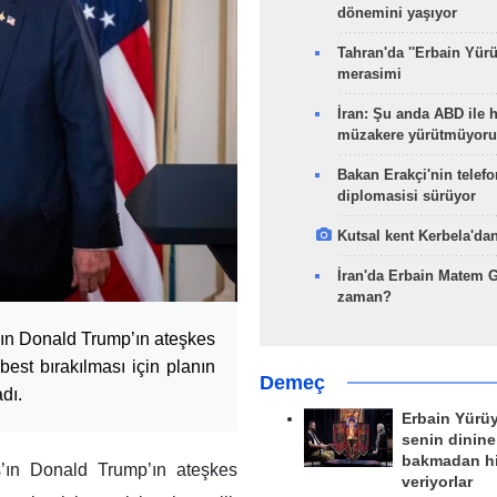
dönemini yaşıyor
Tahran'da ''Erbain Yürü
merasimi
İran: Şu anda ABD ile 
müzakere yürütmüyoru
Bakan Erakçi'nin telefo
diplomasisi sürüyor
Kutsal kent Kerbela'dan
İran'da Erbain Matem 
zaman?
’ın Donald Trump’ın ateşkes
rbest bırakılması için planın
Demeç
dı.
Erbain Yürü
senin dinine
bakmadan h
’ın Donald Trump’ın ateşkes
veriyorlar