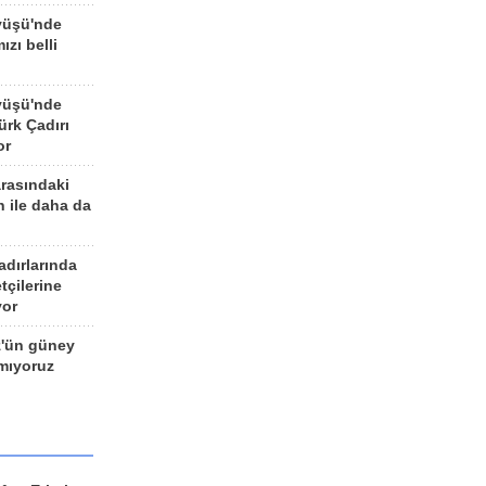
yüşü'nde
ızı belli
yüşü'nde
rk Çadırı
or
arasındaki
n ile daha da
adırlarında
tçilerine
yor
z'ün güney
ımıyoruz