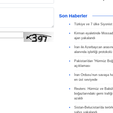
Son Haberler
Türkiye ve 7 ülke Siyonist İ
Kirman eyaletinde Mossad 
ajan yakalandı
İran ile Azerbaycan arasın
alanında işbirliği protokol
Pakistan'dan “Hürmüz Boğ
açıklaması
İran Ordusu’nun savaşa ha
en üst seviyede
Reuters: Hürmüz ve Babü
boğazlarındaki gemi trafiğ
azaldı
Sistan-Belucistan'da terörl
şahıs yakalandı