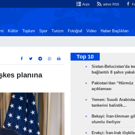
Arşiv
adres RSS
Fa
mi
Kültür
Toplum
Spor
Turizm
Fotoğraf
Video
Haber Başlıkları
Top 10
Sistan-Belucistan'da te
bağlantılı 8 şahıs yaka
şkes planına
Pakistan'dan “Hürmüz
açıklaması
Yemen: Suudi Arabistan
tankerini balistik…
Bekayi: İran-Umman gö
olumlu ilerliyor
Erakçi: İran-Irak ilişkile