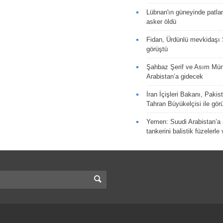
Lübnan'ın güneyinde patla
asker öldü
Fidan, Ürdünlü mevkidaşı S
görüştü
Şahbaz Şerif ve Asım Müni
Arabistan’a gidecek
İran İçişleri Bakanı, Pakis
Tahran Büyükelçisi ile gör
Yemen: Suudi Arabistan’a a
tankerini balistik füzelerle