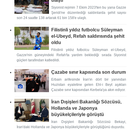
ulaştı
Siyonist rejimin 7 Ekim 2023'ten bu yana Gazze
Şeridi'ne düzenlediği saldırılarda şehit sayısı
son 24 saatte 138 artarak 61 bin 158'e ulaştı.
Filistinli yıldız futbolcu Süleyman
el-Ubeyd, Refah saldırısında şehit
oldu
Filistinli yıldız futbolcu Süleyman el-Ubeyd,
Gazze'nin güneyindeki Refah'ta yardım beklediği sırada Siyonist
güçleri tarafından katledildi.
Çazabe sınır kapısında son durum
Erbain arifesinde İran'ın dört bir yanından
Huzistan eyaletine gelen Ehl-i Beyt aşıkları
Çazabe sınır kapısından Kerbela'ya akın ediyor.
İran Dışişleri Bakanlığı Sözcüsü,
Hollanda ve Japonya
büyükelçileriyle görüştü
İran Dışişleri Bakanlığı Sözcüsü Bekayi,
İran'daki Hollanda ve Japonya büyükelçileriyle görüştüğünü duyurdu.