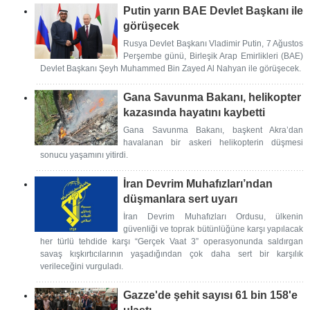
Putin yarın BAE Devlet Başkanı ile
görüşecek
Rusya Devlet Başkanı Vladimir Putin, 7 Ağustos
Perşembe günü, Birleşik Arap Emirlikleri (BAE)
Devlet Başkanı Şeyh Muhammed Bin Zayed Al Nahyan ile görüşecek.
Gana Savunma Bakanı, helikopter
kazasında hayatını kaybetti
Gana Savunma Bakanı, başkent Akra’dan
havalanan bir askeri helikopterin düşmesi
sonucu yaşamını yitirdi.
İran Devrim Muhafızları’ndan
düşmanlara sert uyarı
İran Devrim Muhafızları Ordusu, ülkenin
güvenliği ve toprak bütünlüğüne karşı yapılacak
her türlü tehdide karşı “Gerçek Vaat 3” operasyonunda saldırgan
savaş kışkırtıcılarının yaşadığından çok daha sert bir karşılık
verileceğini vurguladı.
Gazze'de şehit sayısı 61 bin 158'e