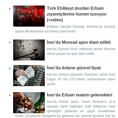
Türk Ehlibeyt dostları Erbain
ziyaretçilerine hizmet sunuyor
(+video)
Ehlibeyt Gençlik Derneği, Kerbela’ya yürüyüş
yapan Müslümanlar için ikram çadırı kurdu.
İran'da Mossad ajanı idam edildi
İran'da Siyonist İsrail istihbarat servisi Mossad
adına çalışan bir ajan idam edildi.
İran'da doların güncel fiyatı
İran’da serbest piyasada Amerikan doları kuru
bugün 93 bin 270 tümen seviyesinden işlem
gördü.
İran'da Erbain matem gelenekleri
İran’da Erbain günü, İmam Hüseyin’e (a.s)
duyulan derin bağlılığın halk kültürüne nasıl
işlendiğini gösteren en güçlü örneklerden
biridir; yüzyıllardır süregelen bu gelenek, her şehirde kendine has bir