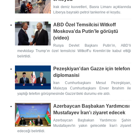
Irak deniz kuvvetleri, Basra Limanı açıklarında
Liberya bayraklı petrol tankerine el koydu.
ABD Özel Temsilcisi Witkoff
Moskova'da Putin'le görüştü
(video)
Rusya Devlet Başkanı Putin’in, ABD’li
mevkidaşı Trump’ın özel temsilcisi Witkoff’u Kremlin’de kabul ettiği
belirtildi.
Pezeşkiyan'dan Gazze için telefon
diplomasisi
İran Cumhurbaşkanı Mesut Pezeşkiyan,
Malezya Cumhurbaşkanı Enver İbrahim ile
yaptığı telefon görüşmesinde Gazze'deki durumu ele aldı.
Azerbaycan Başbakan Yardımcısı
Mustafayev İran'ı ziyaret edecek
Azerbaycan Başbakan Yardımcısı Şahin
Mustafayev'in yakın gelecekte İran'ı ziyaret
edeceği belirtildi.