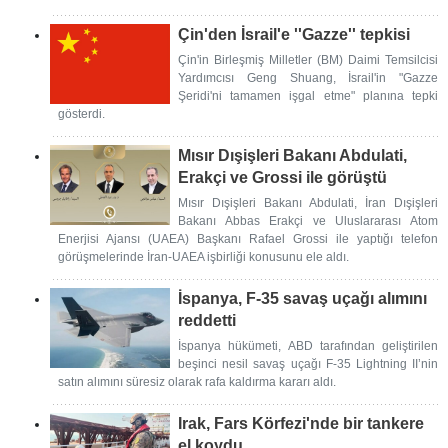
Çin'den İsrail'e ''Gazze'' tepkisi
Çin'in Birleşmiş Milletler (BM) Daimi Temsilcisi
Yardımcısı Geng Shuang, İsrail'in "Gazze
Şeridi'ni tamamen işgal etme" planına tepki
gösterdi.
Mısır Dışişleri Bakanı Abdulati,
Erakçi ve Grossi ile görüştü
Mısır Dışişleri Bakanı Abdulati, İran Dışişleri
Bakanı Abbas Erakçi ve Uluslararası Atom
Enerjisi Ajansı (UAEA) Başkanı Rafael Grossi ile yaptığı telefon
görüşmelerinde İran-UAEA işbirliği konusunu ele aldı.
İspanya, F-35 savaş uçağı alımını
reddetti
İspanya hükümeti, ABD tarafından geliştirilen
beşinci nesil savaş uçağı F-35 Lightning II’nin
satın alımını süresiz olarak rafa kaldırma kararı aldı.
Irak, Fars Körfezi'nde bir tankere
el koydu