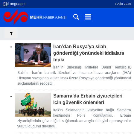
8 Ağu 2026
İran’dan Rusya’ya silah
gönderdiği yönündeki iddialara
tepki
İran’ın Birleşmiş Milletler Daimi Temsilcisi,
Batı’nın İran’ın balistik füzeleri ve insansız hava araçlarını (İHA)
Ukrayna savaşında kullanılmak üzere Rusya’ya gönderdiği yönündeki
suçlamalarını reddetti.
Samarra’da Erbain ziyaretçileri
için güvenlik önlemleri
Irak'ın Selahaddin vilayetine bağlı Samarra
kentindeki Polis Komutanlığı, Erbain
ziyaretçilerinin güvenliğini sağlamak amacıyla önleyici operasyonlar
yürütüldüğünü duyurdu.