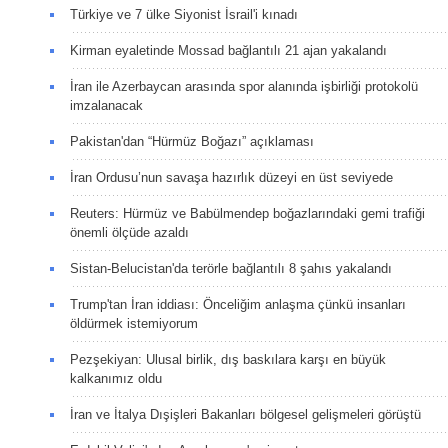
Türkiye ve 7 ülke Siyonist İsrail'i kınadı
Kirman eyaletinde Mossad bağlantılı 21 ajan yakalandı
İran ile Azerbaycan arasında spor alanında işbirliği protokolü
imzalanacak
Pakistan'dan “Hürmüz Boğazı” açıklaması
İran Ordusu’nun savaşa hazırlık düzeyi en üst seviyede
Reuters: Hürmüz ve Babülmendep boğazlarındaki gemi trafiği
önemli ölçüde azaldı
Sistan-Belucistan'da terörle bağlantılı 8 şahıs yakalandı
Trump'tan İran iddiası: Önceliğim anlaşma çünkü insanları
öldürmek istemiyorum
Pezşekiyan: Ulusal birlik, dış baskılara karşı en büyük
kalkanımız oldu
İran ve İtalya Dışişleri Bakanları bölgesel gelişmeleri görüştü