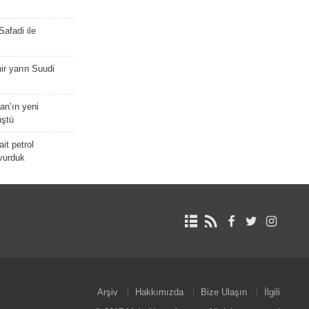
afadi ile
r yarın Suudi
tan’ın yeni
üştü
it petrol
 vurduk
Arşiv
Hakkımızda
Bize Ulaşın
İlgili