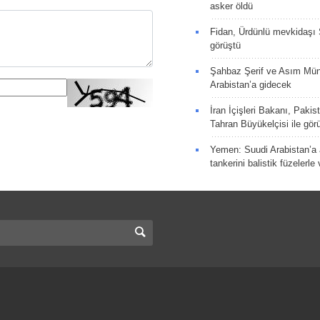
asker öldü
Fidan, Ürdünlü mevkidaşı S
görüştü
Şahbaz Şerif ve Asım Müni
Arabistan’a gidecek
İran İçişleri Bakanı, Pakis
Tahran Büyükelçisi ile gör
Yemen: Suudi Arabistan’a a
tankerini balistik füzelerle