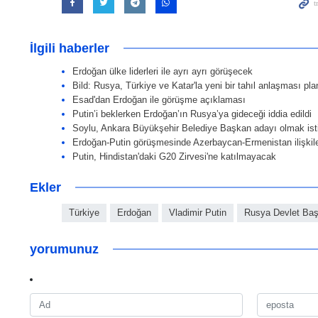
İlgili haberler
Erdoğan ülke liderleri ile ayrı ayrı görüşecek
Bild: Rusya, Türkiye ve Katar'la yeni bir tahıl anlaşması pla
Esad'dan Erdoğan ile görüşme açıklaması
Putin’i beklerken Erdoğan’ın Rusya’ya gideceği iddia edildi
Soylu, Ankara Büyükşehir Belediye Başkan adayı olmak ist
Erdoğan-Putin görüşmesinde Azerbaycan-Ermenistan ilişkile
Putin, Hindistan'daki G20 Zirvesi'ne katılmayacak
Ekler
Türkiye
Erdoğan
Vladimir Putin
Rusya Devlet Baş
yorumunuz