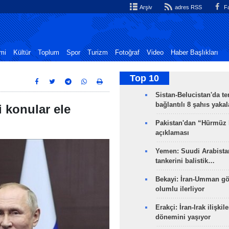
Arşiv
adres RSS
Fa
mi
Kültür
Toplum
Spor
Turizm
Fotoğraf
Video
Haber Başlıkları
Top 10
Sistan-Belucistan'da te
bağlantılı 8 şahıs yaka
 konular ele
Pakistan'dan “Hürmüz
açıklaması
Yemen: Suudi Arabistan
tankerini balistik…
Bekayi: İran-Umman gö
olumlu ilerliyor
Erakçi: İran-Irak ilişkile
dönemini yaşıyor