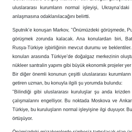
uluslararası kurumların normal işleyişi, Ukrayna’dak
anlaşmasına odaklanılacağını belirtti.
Sputnik’e konuşan Markov, "Önümüzdeki görüşmede, Pu
görüşmek zorunda kalacak. Ana konulardan biri, Batı
Rusya-Türkiye işbirliğinin mevcut durumu ve beklentiler
konuları arasında Türkiye’de doğalgaz merkezinin oluştu
nükleer santralin yapımı gibi büyük ekonomik projeler yer 
Bir diğer önemli konunun çeşitli uluslararası kurumların i
getiren uzman, bu konuyla ilgili şu yorumda bulundu:
"Bilindiği gibi uluslararası kuruluşlar şu anda krizden
çalışmalarını engelliyor. Bu noktada Moskova ve Ankara 
Türkiye, bu kuruluşların normal işleyişine ilgi duyuyor. B
örtüşüyor.
Önümüzdeki müzakerelerde şüphesiz tartışılacak olan üç