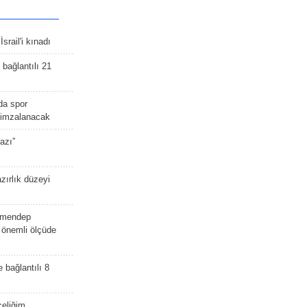
srail'i kınadı
bağlantılı 21
da spor
ü imzalanacak
azı”
zırlık düzeyi
lmendep
i önemli ölçüde
e bağlantılı 8
celiğim