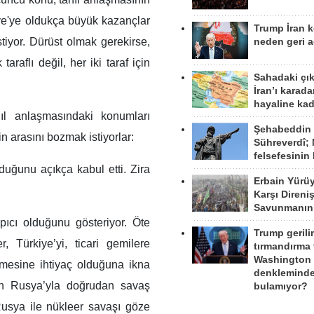
kiye'ye oldukça büyük kazançlar
Trump İran 
stiyor. Dürüst olmak gerekirse,
neden geri a
raflı değil, her iki taraf için
Sahadaki çı
İran’ı karad
hayaline kad
ıl anlaşmasındaki konumları
Şehabeddin
in arasını bozmak istiyorlar:
Sühreverdî; 
felsefesinin
lduğunu açıkça kabul etti. Zira
Erbain Yürü
Karşı Direni
Savunmanın
apıcı olduğunu gösteriyor. Öte
Trump gerili
 Türkiye’yi, ticari gemilere
tırmandırma
Washington 
mesine ihtiyaç olduğuna ikna
denkleminde
çin Rusya’yla doğrudan savaş
bulamıyor?
 Rusya ile nükleer savaşı göze