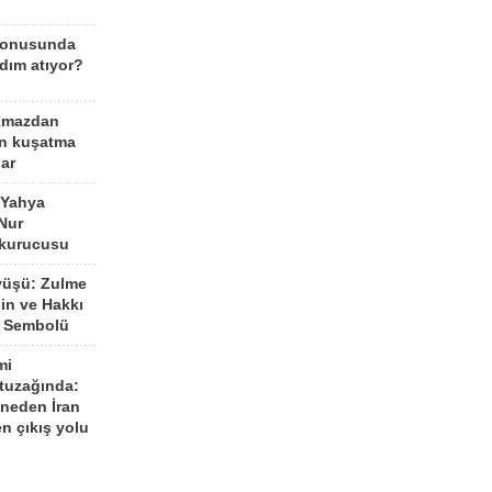
konusunda
dım atıyor?
kmazdan
an kuşatma
ar
 Yahya
Nur
 kurucusu
yüşü: Zulme
şin ve Hakkı
 Sembolü
mi
 tuzağında:
neden İran
n çıkış yolu