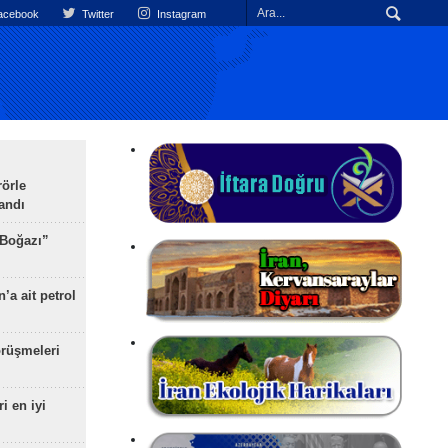
cebook
Twitter
Instagram
rörle
landı
 Boğazı”
’a ait petrol
rüşmeleri
ri en iyi