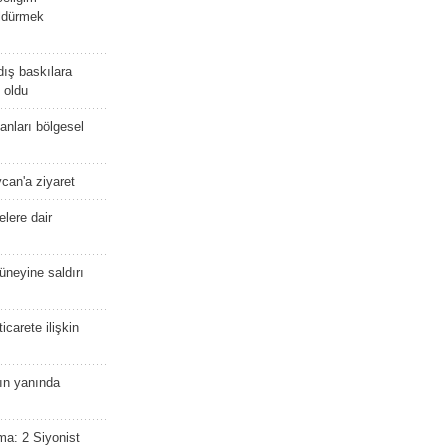
öldürmek
dış baskılara
 oldu
kanları bölgesel
ycan'a ziyaret
lere dair
güneyine saldırı
icarete ilişkin
nın yanında
ma: 2 Siyonist