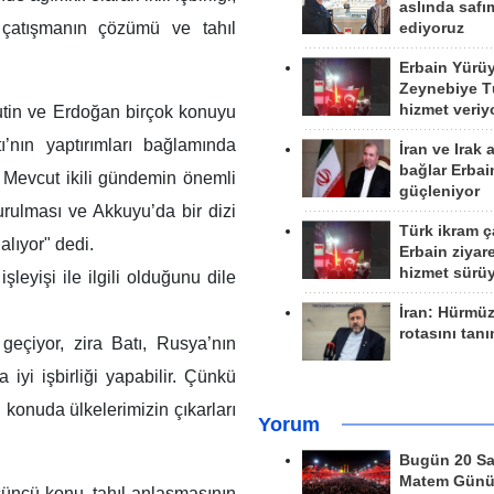
aslında safım
i çatışmanın çözümü ve tahıl
ediyoruz
Erbain Yürü
Zeynebiye Tü
hizmet veriy
tin ve Erdoğan birçok konuyu
’nın yaptırımları bağlamında
İran ve Irak 
bağlar Erbai
. Mevcut ikili gündemin önemli
güçleniyor
rulması ve Akkuyu’da bir dizi
Türk ikram ç
alıyor" dedi.
Erbain ziyare
hizmet sürü
şleyişi ile ilgili olduğunu dile
İran: Hürmü
rotasını tan
 geçiyor, zira Batı, Rusya’nın
iyi işbirliği yapabilir. Çünkü
u konuda ülkelerimizin çıkarları
Yorum
Bugün 20 Sa
Matem Gün
üncü konu, tahıl anlaşmasının