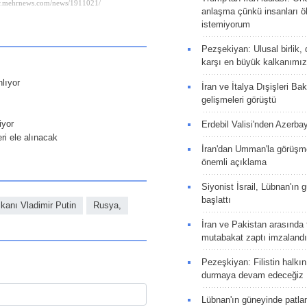
anlaşma çünkü insanları 
istemiyorum
Pezşekiyan: Ulusal birlik, 
karşı en büyük kalkanımız
nlıyor
İran ve İtalya Dışişleri Ba
gelişmeleri görüştü
iyor
Erdebil Valisi'nden Azerba
ri ele alınacak
İran'dan Umman'la görüşme
önemli açıklama
Siyonist İsrail, Lübnan'ın 
başlattı
kanı Vladimir Putin
Rusya,
İran ve Pakistan arasında t
mutabakat zaptı imzalandı
Pezeşkiyan: Filistin halkı
durmaya devam edeceğiz
Lübnan'ın güneyinde patla