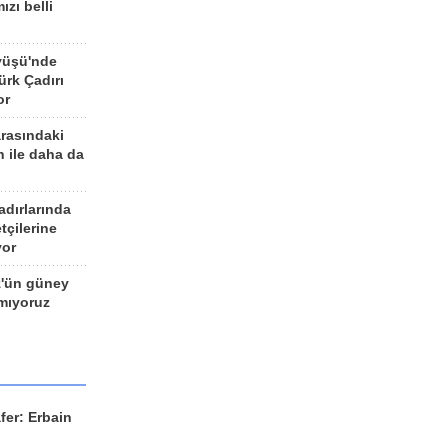
ızı belli
yüşü'nde
rk Çadırı
or
arasındaki
n ile daha da
adırlarında
tçilerine
yor
z'ün güney
ımıyoruz
fer: Erbain
ü