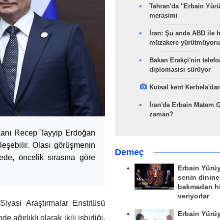
Tahran'da ''Erbain Yürü
merasimi
İran: Şu anda ABD ile 
müzakere yürütmüyoru
Bakan Erakçi'nin telefo
diplomasisi sürüyor
Kutsal kent Kerbela'dan
İran'da Erbain Matem 
zaman?
kanı Recep Tayyip Erdoğan
eşebilir. Olası görüşmenin
Demeç
de, öncelik sırasına göre
Erbain Yürü
senin dinine
bakmadan h
veriyorlar
yasi Araştırmalar Enstitüsü
Erbain Yürü
ırlıklı olarak ikili işbirliği,