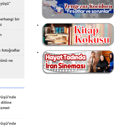
yüşü''
herhangi bir
z
n
 fotoğraflar
Günü ne
yüşü'nde
 diline
izmet
yüşü'nde