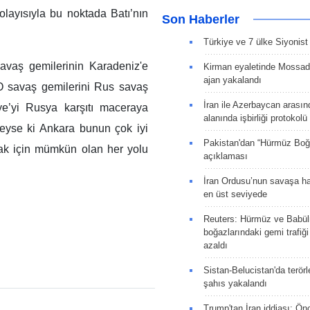
olayısıyla bu noktada Batı’nın
Son Haberler
Türkiye ve 7 ülke Siyonist İ
avaş gemilerinin Karadeniz'e
Kirman eyaletinde Mossad 
ajan yakalandı
ATO savaş gemilerini Rus savaş
İran ile Azerbaycan arasın
ye’yi Rusya karşıtı maceraya
alanında işbirliği protokol
Neyse ki Ankara bunun çok iyi
Pakistan'dan “Hürmüz Boğ
mak için mümkün olan her yolu
açıklaması
İran Ordusu’nun savaşa ha
en üst seviyede
Reuters: Hürmüz ve Babü
boğazlarındaki gemi trafiğ
azaldı
Sistan-Belucistan'da terörl
şahıs yakalandı
Trump'tan İran iddiası: Ön