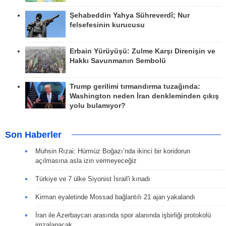
Şehabeddin Yahya Sühreverdî; Nur
felsefesinin kurucusu
Erbain Yürüyüşü: Zulme Karşı Direnişin ve
Hakkı Savunmanın Sembolü
Trump gerilimi tırmandırma tuzağında:
Washington neden İran denkleminden çıkış
yolu bulamıyor?
Son Haberler
Muhsin Rızai: Hürmüz Boğazı’nda ikinci bir koridorun
açılmasına asla izin vermeyeceğiz
Türkiye ve 7 ülke Siyonist İsrail'i kınadı
Kirman eyaletinde Mossad bağlantılı 21 ajan yakalandı
İran ile Azerbaycan arasında spor alanında işbirliği protokolü
imzalanacak