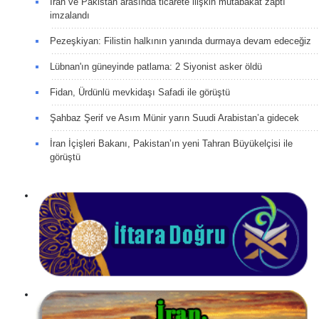
İran ve Pakistan arasında ticarete ilişkin mutabakat zaptı
imzalandı
Pezeşkiyan: Filistin halkının yanında durmaya devam edeceğiz
Lübnan'ın güneyinde patlama: 2 Siyonist asker öldü
Fidan, Ürdünlü mevkidaşı Safadi ile görüştü
Şahbaz Şerif ve Asım Münir yarın Suudi Arabistan’a gidecek
İran İçişleri Bakanı, Pakistan’ın yeni Tahran Büyükelçisi ile
görüştü