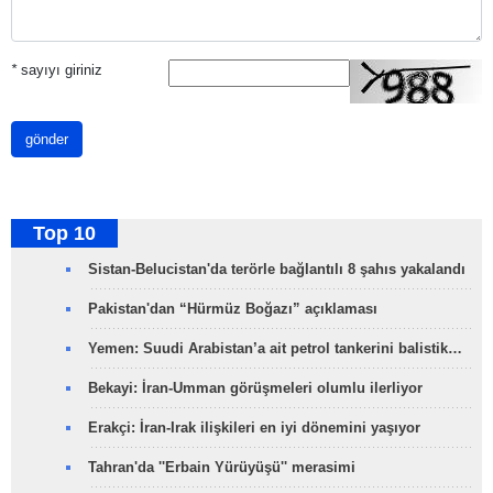
*
sayıyı giriniz
gönder
Top 10
Sistan-Belucistan'da terörle bağlantılı 8 şahıs yakalandı
Pakistan'dan “Hürmüz Boğazı” açıklaması
Yemen: Suudi Arabistan’a ait petrol tankerini balistik…
Bekayi: İran-Umman görüşmeleri olumlu ilerliyor
Erakçi: İran-Irak ilişkileri en iyi dönemini yaşıyor
Tahran'da ''Erbain Yürüyüşü'' merasimi