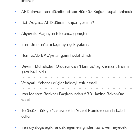
ilerliyor
ABD davranışını düzeltmedikçe Hürmüz Boğazı kapalı kalacak
Batı Asya'da ABD dönemi kapanıyor mu?
Aliyev ile Paşinyan telefonda görüştü
İran: Umman'la anlaşmaya çok yakınız
Hürmüz'de BAE'ye ait gemi hedef alındı
Devrim Muhafızları Ordusu'ndan “Hürmüz” açıklaması: İran'ın
şartı belli oldu
Velayati: Yabancı güçler bölgeyi terk etmeli
İran Merkez Bankası Başkanı'ndan ABD Hazine Bakanı’na
yanıt
Terörsüz Türkiye Yasası teklifi Adalet Komisyonu'nda kabul
edildi
İran diyaloğa açık, ancak egemenliğinden taviz vermeyecek