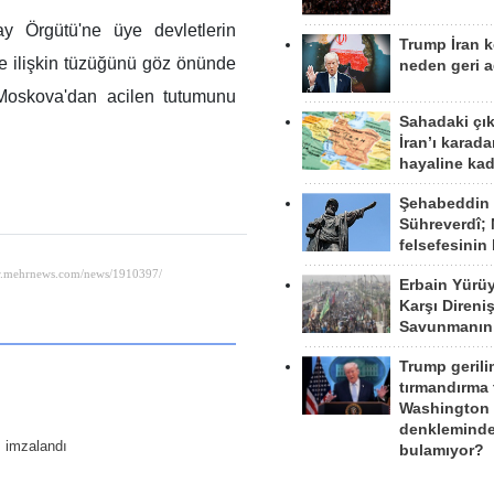
ay Örgütü'ne üye devletlerin
Trump İran 
e ilişkin tüzüğünü göz önünde
neden geri a
Moskova'dan acilen tutumunu
Sahadaki çı
İran’ı karad
hayaline kad
Şehabeddin
Sühreverdî; 
felsefesinin
Erbain Yürü
Karşı Direni
Savunmanın
Trump gerili
tırmandırma
Washington 
denkleminde
ı imzalandı
bulamıyor?