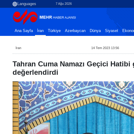
7 Ağu 2026
Ana Sayfa
İran
Türkiye
Azerbaycan
Dünya
Siyaset
Ekono
İran
14 Tem 2023 13:56
Tahran Cuma Namazı Geçici Hatibi
değerlendirdi