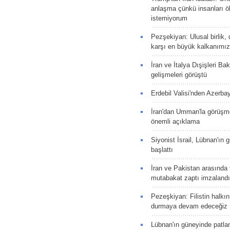
anlaşma çünkü insanları 
istemiyorum
Pezşekiyan: Ulusal birlik, 
karşı en büyük kalkanımız
İran ve İtalya Dışişleri Ba
gelişmeleri görüştü
Erdebil Valisi'nden Azerba
İran'dan Umman'la görüşme
önemli açıklama
Siyonist İsrail, Lübnan'ın 
başlattı
İran ve Pakistan arasında t
mutabakat zaptı imzalandı
Pezeşkiyan: Filistin halkı
durmaya devam edeceğiz
Lübnan'ın güneyinde patla