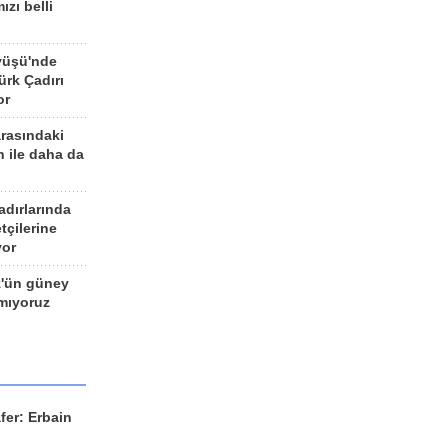
ızı belli
yüşü'nde
rk Çadırı
or
arasındaki
n ile daha da
adırlarında
tçilerine
yor
z'ün güney
ımıyoruz
fer: Erbain
ü