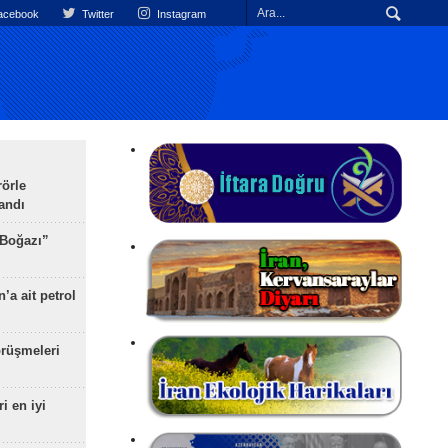
cebook
Twitter
Instagram
rörle
landı
 Boğazı”
’a ait petrol
rüşmeleri
ri en iyi