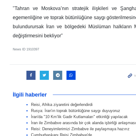
"Tahran ve Moskova’nın stratejik ilişkileri ve Şangh
egemenliğine ve toprak bütünlüğüne saygı gösterilmesin
bulundurursak İran ve bölgedeki Müslüman halkların 
değiştirmesini bekliyor"
News ID
1910397
İlgili haberler
Reisi, Afrika ziyaretini değerlendirdi
Rusya: İran'ın toprak bütünlüğüne saygı duyuyoruz
İran'da "10 Km’lik Gadir Kutlamaları" etkinliği yapılacak
İran ile Zimbabve arasında bir çok alanda işbirliği anlaşmas
Reisi: Deneyimlerimizi Zimbabve ile paylaşmaya hazırız
Cumhurbaşkanı Reisi Zimbabve'de