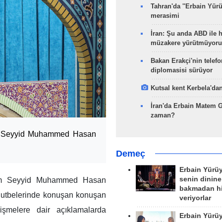
Tahran'da ''Erbain Yürü
merasimi
İran: Şu anda ABD ile 
müzakere yürütmüyoru
Bakan Erakçi'nin telefo
diplomasisi sürüyor
Kutsal kent Kerbela'dan
İran'da Erbain Matem 
zaman?
am Seyyid Muhammed Hasan
Demeç
Erbain Yürü
senin dinine
lam Seyyid Muhammed Hasan
bakmadan h
hutbelerinde konuşan konuşan
veriyorlar
işmelere dair açıklamalarda
Erbain Yürü