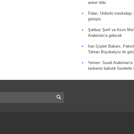
asker öldü
Fidan, Ürdünlü mevkidaşı S
görüştü
Şahbaz Şerif ve Asım Müni
Arabistan’a gidecek
İran İçişleri Bakanı, Pakis
Tahran Büyükelçisi ile gör
Yemen: Suudi Arabistan’a a
tankerini balistik füzelerle