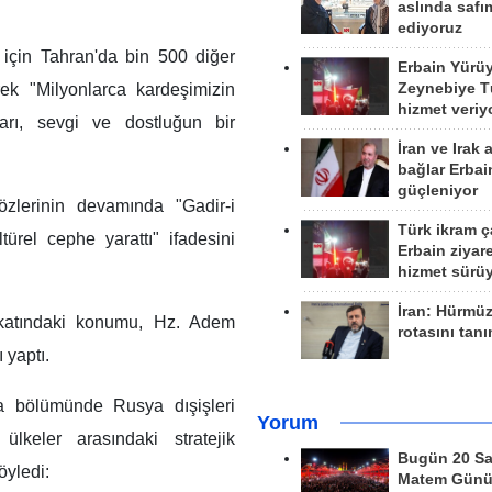
aslında safım
ediyoruz
 için Tahran'da bin 500 diğer
Erbain Yürü
rek "Milyonlarca kardeşimizin
Zeynebiye Tü
hizmet veriy
arı, sevgi ve dostluğun bir
İran ve Irak 
bağlar Erbai
güçleniyor
zlerinin devamında "Gadir-i
Türk ikram ç
türel cephe yarattı" ifadesini
Erbain ziyare
hizmet sürü
İran: Hürmü
h katındaki konumu, Hz. Adem
rotasını tan
 yaptı.
a bölümünde Rusya dışişleri
Yorum
ülkeler arasındaki stratejik
Bugün 20 Sa
öyledi:
Matem Gün