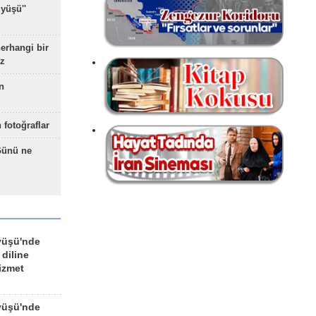
yüşü''
herhangi bir
z
n
 fotoğraflar
Günü ne
yüşü'nde
 diline
izmet
yüşü'nde