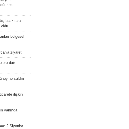
öldürmek
dış baskılara
 oldu
kanları bölgesel
ycan'a ziyaret
lere dair
güneyine saldırı
icarete ilişkin
nın yanında
ma: 2 Siyonist