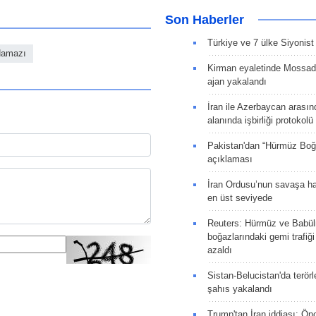
Son Haberler
Türkiye ve 7 ülke Siyonist İ
amazı
Kirman eyaletinde Mossad 
ajan yakalandı
İran ile Azerbaycan arasın
alanında işbirliği protokol
Pakistan'dan “Hürmüz Boğ
açıklaması
İran Ordusu’nun savaşa ha
en üst seviyede
Reuters: Hürmüz ve Babü
boğazlarındaki gemi trafiğ
azaldı
Sistan-Belucistan'da terörl
şahıs yakalandı
Trump'tan İran iddiası: Ön