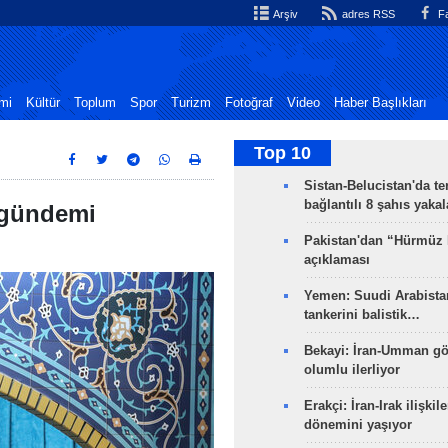
Arşiv
adres RSS
Fa
mi
Kültür
Toplum
Spor
Turizm
Fotoğraf
Video
Haber Başlıkları
Top 10
Sistan-Belucistan'da te
bağlantılı 8 şahıs yaka
 gündemi
Pakistan'dan “Hürmüz
açıklaması
Yemen: Suudi Arabistan
tankerini balistik…
Bekayi: İran-Umman gö
olumlu ilerliyor
Erakçi: İran-Irak ilişkile
dönemini yaşıyor