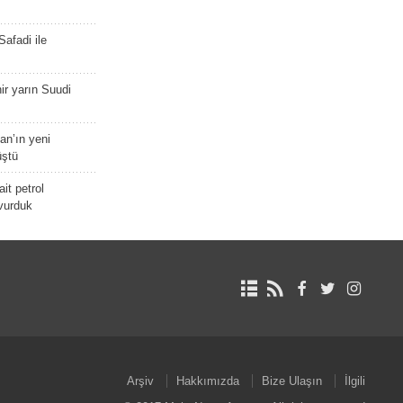
afadi ile
r yarın Suudi
tan’ın yeni
üştü
it petrol
 vurduk
Arşiv
Hakkımızda
Bize Ulaşın
İlgili