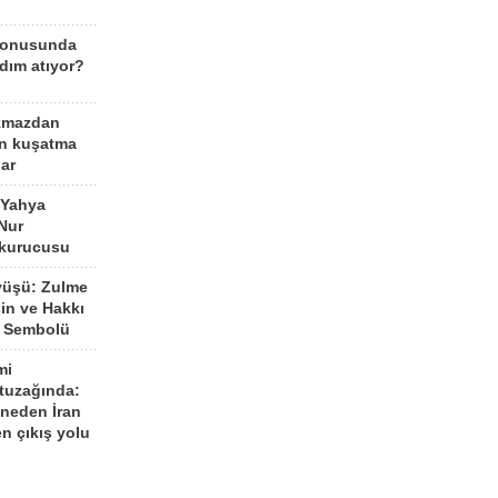
konusunda
dım atıyor?
kmazdan
an kuşatma
ar
 Yahya
Nur
 kurucusu
yüşü: Zulme
şin ve Hakkı
 Sembolü
mi
 tuzağında:
neden İran
n çıkış yolu