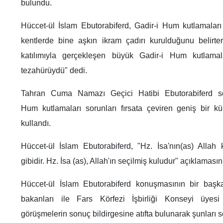
bulundu.
Hüccet-ül İslam Ebutorabiferd, Gadir-i Hum kutlamaları
kentlerde bine aşkın ikram çadırı kurulduğunu belirte
katılımıyla gerçekleşen büyük Gadir-i Hum kutlamal
tezahürüydü" dedi.
Tahran Cuma Namazı Geçici Hatibi Ebutorabiferd sö
Hum kutlamaları sorunları fırsata çeviren geniş bir kül
kullandı.
Hüccet-ül İslam Ebutorabiferd, "Hz. İsa'nın(as) Alla
gibidir. Hz. İsa (as), Allah'ın seçilmiş kuludur" açıklamasını
Hüccet-ül İslam Ebutorabiferd konuşmasının bir başk
bakanları ile Fars Körfezi İşbirliği Konseyi üyesi 
görüşmelerin sonuç bildirgesine atıfta bulunarak şunları s