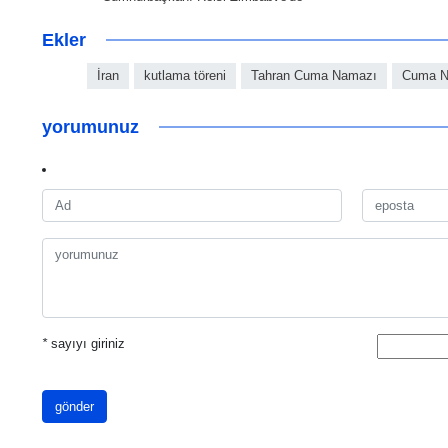
Ekler
İran
kutlama töreni
Tahran Cuma Namazı
Cuma N
yorumunuz
*
sayıyı giriniz
gönder