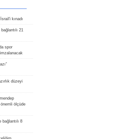
srail'i kınadı
bağlantılı 21
da spor
ü imzalanacak
azı”
zırlık düzeyi
lmendep
i önemli ölçüde
e bağlantılı 8
celiğim