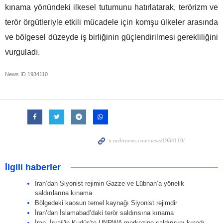
kınama yönündeki ilkesel tutumunu hatırlatarak, terörizm ve
terör örgütleriyle etkili mücadele için komşu ülkeler arasında
ve bölgesel düzeyde iş birliğinin güçlendirilmesi gerekliliğini
vurguladı.
News ID
1934110
İlgili haberler
İran’dan Siyonist rejimin Gazze ve Lübnan’a yönelik
saldırılarına kınama
Bölgedeki kaosun temel kaynağı Siyonist rejimdir
İran’dan İslamabad’daki terör saldırısına kınama
İran, İsrail'in Kudüs'te UNRWA merkezine saldırısını kınadı