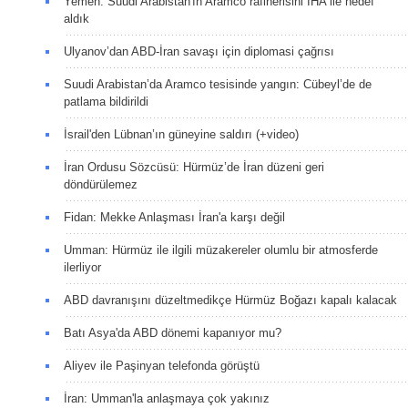
Yemen: Suudi Arabistan'ın Aramco rafinerisini İHA ile hedef
aldık
Ulyanov’dan ABD-İran savaşı için diplomasi çağrısı
Suudi Arabistan’da Aramco tesisinde yangın: Cübeyl’de de
patlama bildirildi
İsrail'den Lübnan’ın güneyine saldırı (+video)
İran Ordusu Sözcüsü: Hürmüz’de İran düzeni geri
döndürülemez
Fidan: Mekke Anlaşması İran'a karşı değil
Umman: Hürmüz ile ilgili müzakereler olumlu bir atmosferde
ilerliyor
ABD davranışını düzeltmedikçe Hürmüz Boğazı kapalı kalacak
Batı Asya'da ABD dönemi kapanıyor mu?
Aliyev ile Paşinyan telefonda görüştü
İran: Umman'la anlaşmaya çok yakınız