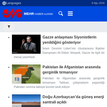
9 Ağu 2026
Gazze anlaşması Siyonistlerin
yenildiğini gösteriyor
İslam Devrimi Lideri’nin Uluslararası İlişkiler
Danışmanı Ali Ekber Velayeti, Gazze ile ilgili bir
mesaj yayımladı.
Pakistan ile Afganistan arasında
gerginlik tırmanıyor
Pakistan ile Afganistan arasında gerginlik
tırmanıyor. Taliban, çatışmaların yaşandığı
Pakistan sınırına takviye kuvvet sevk ediyor.
Doğu Azerbaycan'da güneş enerji
santrali açıldı