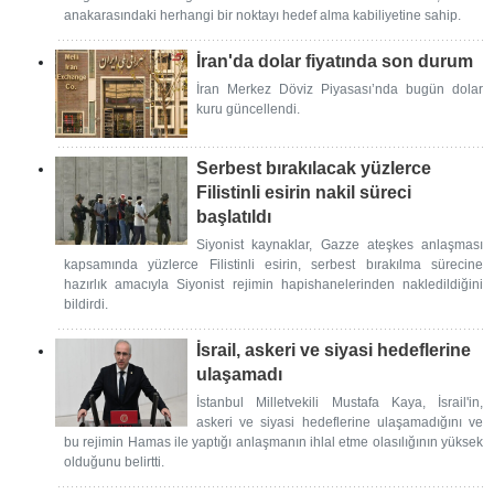
anakarasındaki herhangi bir noktayı hedef alma kabiliyetine sahip.
İran'da dolar fiyatında son durum
İran Merkez Döviz Piyasası’nda bugün dolar
kuru güncellendi.
Serbest bırakılacak yüzlerce
Filistinli esirin nakil süreci
başlatıldı
Siyonist kaynaklar, Gazze ateşkes anlaşması
kapsamında yüzlerce Filistinli esirin, serbest bırakılma sürecine
hazırlık amacıyla Siyonist rejimin hapishanelerinden nakledildiğini
bildirdi.
İsrail, askeri ve siyasi hedeflerine
ulaşamadı
İstanbul Milletvekili Mustafa Kaya, İsrail'in,
askeri ve siyasi hedeflerine ulaşamadığını ve
bu rejimin Hamas ile yaptığı anlaşmanın ihlal etme olasılığının yüksek
olduğunu belirtti.