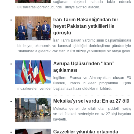
sağlanan ateşkesi sahada takip edecek
uluslararası görev gücünde Türkiye aktif rol alacak.
İran Tarım Bakanlığı'ndan bir
heyet Pakistan yetkilileri ile
görüştü
İran Tarım Bakan Yardımcısının başkanlığındaki
bir heyet, ekonomik ve tarımsal işbirliğini derinleştirme gündemiyle
İslamabad’a giderek Pakistan’ın üst düzey yetkilileriyle bir araya geldi.
Avrupa Üçlüsü’nden ''İran’’
açıklaması
İngiltere, Fransa ve Almanya'dan oluşan E3
ülkeleri, İran’ın nükleer programına ilişkin
müzakereleri yeniden başlatmaya hazır olduklarını bildirdi.
Meksika’yı sel vurdu: En az 27 ölü
Meksika genelinde etkili olan şiddetli yağış
ve sel felaketi nedeniyle en az 27 kişi hayatını
kaybetti.
Gazzeliler yıkıntılar ortasında