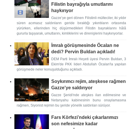
Filistin bayrağıyla umutlarını
haykırıyor
Gazze’ye geri dönen Filistinli mülteciler, iki yıldır
süren acımasız saldırıların geride bıraktığı yıkıntıların ortasında
yürürken, ellerinden hiç düşürmedikleri Filistin bayraklarını hâlâ
gururla taşıyarak, umutlarını, kimliklerini ve direnişlerini haykırıyorlar.
İmralı görüşmesinde Öcalan ne
dedi? Pervin Buldan açıkladı!
DEM Parti İmralı Heyeti üyesi Pervin Buldan, 3
Ekim'de PKK lideri Abdullah Öcalan'la yapılan
görüşmede neler konuşulduğunu açıkladı.
Soykırımcı rejim, ateşkese rağmen
Gazze'ye saldırıyor
Gazze Şeridi'nde ateşkes ilan edilmesine ve
Netanyahu kabinesinin bunu onaylamasına
rağmen, Siyonist rejimin bu şeride yönelik saldırıları sürüyor.
Fars Körfezi’ndeki çıkarlarımızı
son nefesimize kadar