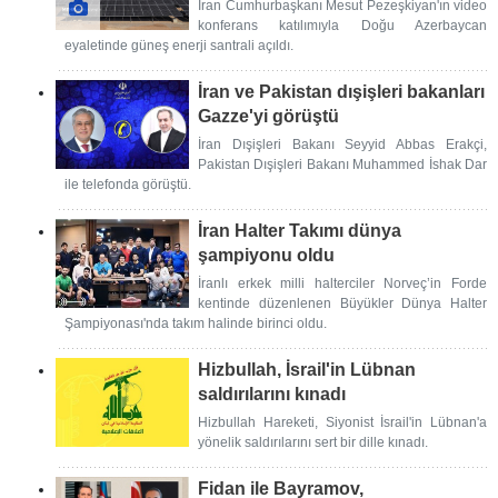
İran Cumhurbaşkanı Mesut Pezeşkiyan'ın video
konferans katılımıyla Doğu Azerbaycan
eyaletinde güneş enerji santrali açıldı.
İran ve Pakistan dışişleri bakanları
Gazze'yi görüştü
İran Dışişleri Bakanı Seyyid Abbas Erakçi,
Pakistan Dışişleri Bakanı Muhammed İshak Dar
ile telefonda görüştü.
İran Halter Takımı dünya
şampiyonu oldu
İranlı erkek milli halterciler Norveç’in Forde
kentinde düzenlenen Büyükler Dünya Halter
Şampiyonası'nda takım halinde birinci oldu.
Hizbullah, İsrail'in Lübnan
saldırılarını kınadı
Hizbullah Hareketi, Siyonist İsrail'in Lübnan'a
yönelik saldırılarını sert bir dille kınadı.
Fidan ile Bayramov,