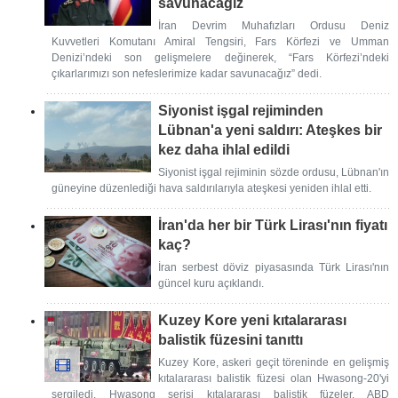
savunacağız
İran Devrim Muhafızları Ordusu Deniz
Kuvvetleri Komutanı Amiral Tengsiri, Fars Körfezi ve Umman
Denizi’ndeki son gelişmelere değinerek, “Fars Körfezi’ndeki
çıkarlarımızı son nefeslerimize kadar savunacağız” dedi.
Siyonist işgal rejiminden
Lübnan'a yeni saldırı: Ateşkes bir
kez daha ihlal edildi
Siyonist işgal rejiminin sözde ordusu, Lübnan'ın
güneyine düzenlediği hava saldırılarıyla ateşkesi yeniden ihlal etti.
İran'da her bir Türk Lirası'nın fiyatı
kaç?
İran serbest döviz piyasasında Türk Lirası'nın
güncel kuru açıklandı.
Kuzey Kore yeni kıtalararası
balistik füzesini tanıttı
Kuzey Kore, askeri geçit töreninde en gelişmiş
kıtalararası balistik füzesi olan Hwasong-20'yi
sergiledi. Hwasong serisi kıtalararası balistik füzeler, ABD