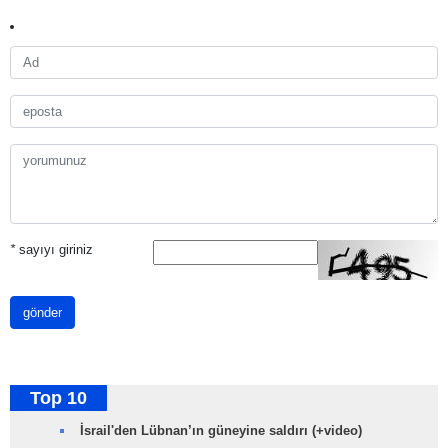
*
sayıyı giriniz
gönder
Top 10
İsrail'den Lübnan’ın güneyine saldırı (+video)