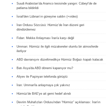
Suudi Arabistan’da Aramco tesisinde yangın: Cübeyl’de de
patlama bildirildi
İsrail'den Lübnan’ın güneyine saldırı (+video)
İran Ordusu Sözcüsü: Hürmüz’de İran düzeni geri
döndürülemez
Fidan: Mekke Anlaşması İran'a karşı değil
Umman: Hürmüz ile ilgili müzakereler olumlu bir atmosferde
ilerliyor
ABD davranışını düzeltmedikçe Hürmüz Boğazı kapalı kalacak
Batı Asya'da ABD dönemi kapanıyor mu?
Aliyev ile Paşinyan telefonda görüştü
İran: Umman'la anlaşmaya çok yakınız
Hürmüz'de BAE'ye ait gemi hedef alındı
Devrim Muhafızları Ordusu'ndan “Hürmüz” açıklaması: İran'ın