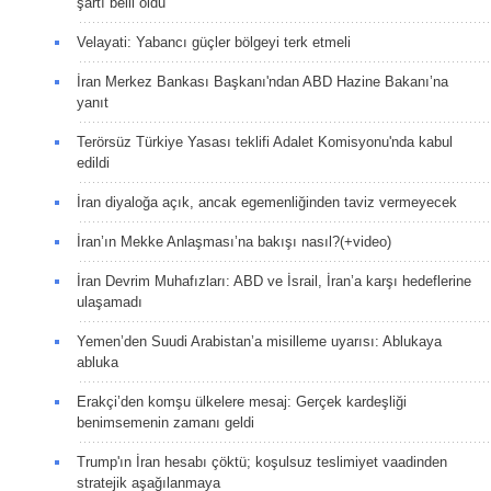
şartı belli oldu
Velayati: Yabancı güçler bölgeyi terk etmeli
İran Merkez Bankası Başkanı'ndan ABD Hazine Bakanı’na
yanıt
Terörsüz Türkiye Yasası teklifi Adalet Komisyonu'nda kabul
edildi
İran diyaloğa açık, ancak egemenliğinden taviz vermeyecek
İran’ın Mekke Anlaşması’na bakışı nasıl?(+video)
İran Devrim Muhafızları: ABD ve İsrail, İran’a karşı hedeflerine
ulaşamadı
Yemen’den Suudi Arabistan’a misilleme uyarısı: Ablukaya
abluka
Erakçi’den komşu ülkelere mesaj: Gerçek kardeşliği
benimsemenin zamanı geldi
Trump'ın İran hesabı çöktü; koşulsuz teslimiyet vaadinden
stratejik aşağılanmaya