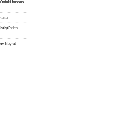
ı’ndaki hassas
şkusu
rüyüşü'nden
viv-Beyrut
i