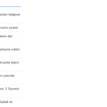
kanları bölgesel
ycan'a ziyaret
lere dair
güneyine saldırı
icarete ilişkin
nın yanında
ma: 2 Siyonist
afadi ile