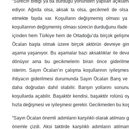
“Sürecin bittiği ya da durduğu yönünden yapılan açıklam
ediyor. Ağırda olsa, aksak ta olsa, gecikmeli de olsa
etmekte fayda var. Koşulların değişmemiş olması ya
koşullarının değişmemiş olması sürecin durduğunu ifade et
içinden hem Türkiye hem de Ortadoğu’da birçok gelişme
Öcalan başta olmak üzere birçok aktörün devreye girm
aşama yaşanıyor. Bu aşamalar bazı aksaklıklar ile dev
dönüyor ama bu gecikmelerin biran önce giderilmesi
isterim. Sayın Öcalan’ın çalışma koşullarının iyileşmes
ihtiyacın giderilmesi durumunda Sayın Öcalan Barış ve
daha doğrudan dahil olabilir. Barışın yollarını son
koşullarda açabilir. Başaktör kendisi, başaktör rolünü o
hızla değişmesi ve iyileşmesi gerekir. Gecikmeden bu koş
“Sayın Öcalan önemli adımların karşılıklı olarak atılması g
önemle çizdi. Aksi taktirde karşılıklı adımların atılm