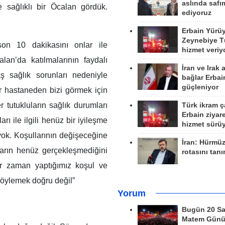
aslında safım
e sağlıklı bir Öcalan gördük.
ediyoruz
Erbain Yürü
Zeynebiye Tü
son 10 dakikasını onlar ile
hizmet veriy
lan’da katılmalarının faydalı
İran ve Irak 
ş sağlık sorunları nedeniyle
bağlar Erbai
güçleniyor
r hastaneden bizi görmek için
 tutukluların sağlık durumları
Türk ikram ç
Erbain ziyare
rı ile ilgili henüz bir iyileşme
hizmet sürü
 yok. Koşullarının değişeceğine
İran: Hürmü
unların henüz gerçekleşmediğini
rotasını tan
er zaman yaptığımız koşul ve
 söylemek doğru değil”
Yorum
Bugün 20 Sa
Matem Gün