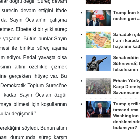
alar doğru değil. Süreç devam
 sürecin devam ettiğini ifade
Trump İran 
neden geri a
 da Sayın Öcalan’ın çalışma
mez. Elbette ki bir yılki süreç
Sahadaki çı
 yaşadın. Bütün bunlar Sayın
İran’ı karad
hayaline kad
esi ile birlikte süreç aşama
am ediyor. Pedal yavaşta olsa
Şehabeddin
Sühreverdî; 
nin altını özellikle çizmek
felsefesinin
ine gerçekten ihtiyaç var. Bu
Erbain Yürü
 Demokratik Toplum Süreci’ne
Karşı Direni
Savunmanın
unu kadar Sayın Öcalan özgür
ynaya bilmesi için koşullarının
Trump gerili
tırmandırma
ullar değişmeli.”
Washington 
denkleminde
erektiğini söyledi. Bunun altını
bulamıyor?
aması durumunda süreç karşıtı