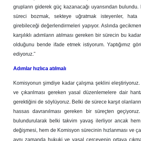
grupların giderek güç kazanacağı uyarısından bulundu.
süreci bozmak, sekteye uğratmak isteyenler, hata
girebileceği değerlendirmeleri yapıyor. Aslında gecikmem
karşılıklı adımların atılması gereken bir sürecin bu kada
olduğunu bende ifade etmek istiyorum. Yaptığımız gör
ediyoruz."
Adımlar hızlıca atılmalı
Komisyonun şimdiye kadar çalışma şeklini eleştiriyoruz.
ve çıkarılması gereken yasal düzenlemelere dair hanta
gerektiğini de söylüyoruz. Belki de sürece karşıt olanları
hassas davranılması gereken bir süreçten geçiyoru
bulundurularak belki takvim yavaş ilerliyor ancak hem
değişmesi, hem de Komisyon sürecinin hızlanması ve ça
aynı zamanda hukuki ve yasal çerçevenin ortaya çıkm