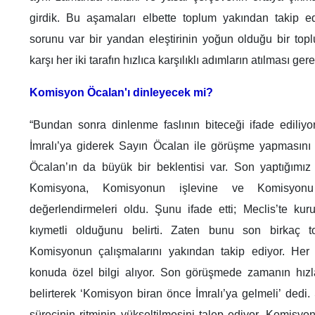
girdik. Bu aşamaları elbette toplum yakından takip ed
sorunu var bir yandan eleştirinin yoğun olduğu bir top
karşı her iki tarafın hızlıca karşılıklı adımların atılması ger
Komisyon Öcalan'ı dinleyecek mi?
“Bundan sonra dinlenme faslının biteceği ifade edili
İmralı’ya giderek Sayın Öcalan ile görüşme yapmasını
Öcalan’ın da büyük bir beklentisi var. Son yaptığım
Komisyona, Komisyonun işlevine ve Komisyonu 
değerlendirmeleri oldu. Şunu ifade etti; Meclis’te k
kıymetli olduğunu belirti. Zaten bunu son birkaç topl
Komisyonun çalışmalarını yakından takip ediyor. He
konuda özel bilgi alıyor. Son görüşmede zamanın hızla
belirterek ‘Komisyon biran önce İmralı’ya gelmeli’ dedi
sürecinin ritminin yükseltilmesini talep ediyor. Komisyo