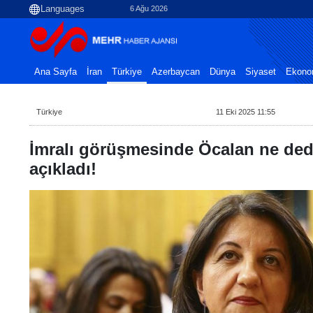
6 Ağu 2026
Ana Sayfa
İran
Türkiye
Azerbaycan
Dünya
Siyaset
Ekono
Türkiye
11 Eki 2025 11:55
İmralı görüşmesinde Öcalan ne ded
açıkladı!