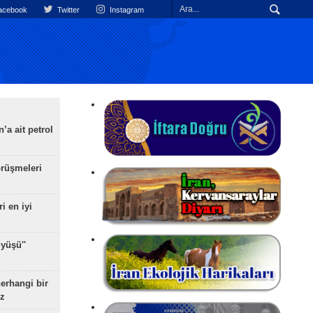
cebook
Twitter
Instagram
’a ait petrol
rüşmeleri
ri en iyi
yüşü''
herhangi bir
z