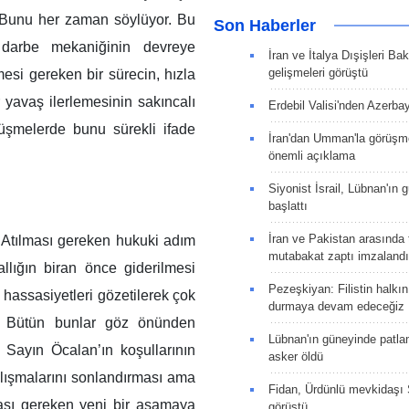
 Bunu her zaman söylüyor. Bu
Son Haberler
 darbe mekaniğinin devreye
İran ve İtalya Dışişleri Ba
gelişmeleri görüştü
esi gereken bir sürecin, hızla
r yavaş ilerlemesinin sakıncalı
Erdebil Valisi'nden Azerba
üşmelerde bunu sürekli ifade
İran'dan Umman'la görüşme
önemli açıklama
Siyonist İsrail, Lübnan'ın 
başlattı
İran ve Pakistan arasında t
 Atılması gereken hukuki adım
mutabakat zaptı imzalandı
llığın biran önce giderilmesi
Pezeşkiyan: Filistin halkı
n hassasiyetleri gözetilerek çok
durmaya devam edeceğiz
z. Bütün bunlar göz önünden
Lübnan'ın güneyinde patla
 Sayın Öcalan’ın koşullarının
asker öldü
lışmalarını sonlandırması ama
Fidan, Ürdünlü mevkidaşı S
ası gereken yeni bir aşamaya
görüştü