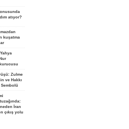
konusunda
dım atıyor?
kmazdan
an kuşatma
ar
 Yahya
Nur
 kurucusu
yüşü: Zulme
şin ve Hakkı
 Sembolü
mi
 tuzağında:
neden İran
n çıkış yolu