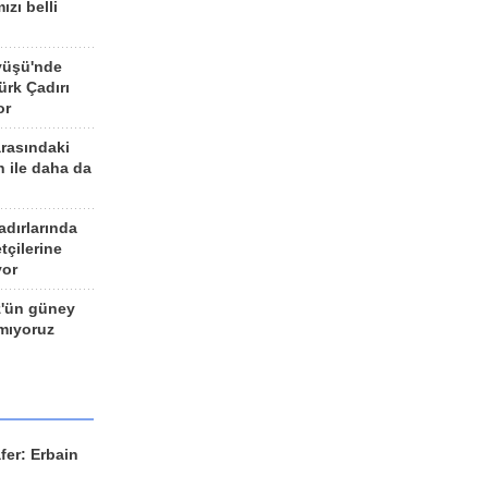
ızı belli
yüşü'nde
rk Çadırı
or
arasındaki
n ile daha da
adırlarında
tçilerine
yor
z'ün güney
ımıyoruz
fer: Erbain
ü