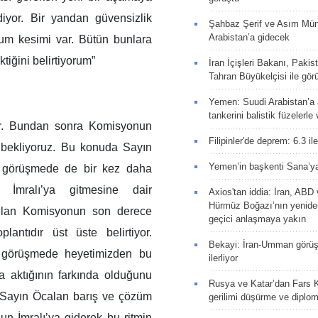
iyor. Bir yandan güvensizlik
Şahbaz Şerif ve Asım Müni
Arabistan’a gidecek
lum kesimi var. Bütün bunlara
ektiğini belirtiyorum”
İran İçişleri Bakanı, Pakis
Tahran Büyükelçisi ile gör
Yemen: Suudi Arabistan’a a
tankerini balistik füzelerle
yor. Bundan sonra Komisyonun
Filipinler'de deprem: 6.3 il
 bekliyoruz. Bu konuda Sayın
Yemen’in başkenti Sana’ya
ız görüşmede de bir kez daha
İmralı’ya gitmesine dair
Axios'tan iddia: İran, AB
Hürmüz Boğazı’nın yeniden
urulan Komisyonun son derece
geçici anlaşmaya yakın
antıdır üst üste belirtiyor.
Bekayi: İran-Umman görüş
r görüşmede heyetimizden bu
ilerliyor
 aktığının farkında olduğunu
Rusya ve Katar’dan Fars K
. Sayın Öcalan barış ve çözüm
gerilimi düşürme ve diplom
nun İmralı’ya giderek bu ritmin