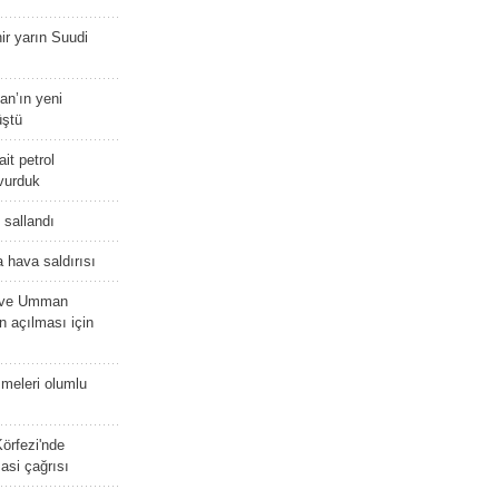
r yarın Suudi
tan’ın yeni
üştü
it petrol
 vurduk
e sallandı
 hava saldırısı
D ve Umman
 açılması için
meleri olumlu
örfezi'nde
asi çağrısı