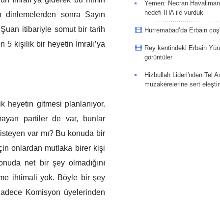
Yemen: Necran Havaliman
hedefi İHA ile vurduk
on dinlemelerden sonra Sayın
Şuan itibariyle somut bir tarih
Hürremabad’da Erbain co
 5 kişilik bir heyetin İmralı’ya
Rey kentindeki Erbain Yü
görüntüler
Hizbullah Lideri'nden Tel A
müzakerelerine sert eleştir
ik heyetin gitmesi planlanıyor.
ayan partiler de var, bunlar
isteyen var mı? Bu konuda bir
için onlardan mutlaka birer kişi
onuda net bir şey olmadığını
e ihtimali yok. Böyle bir şey
Sadece Komisyon üyelerinden