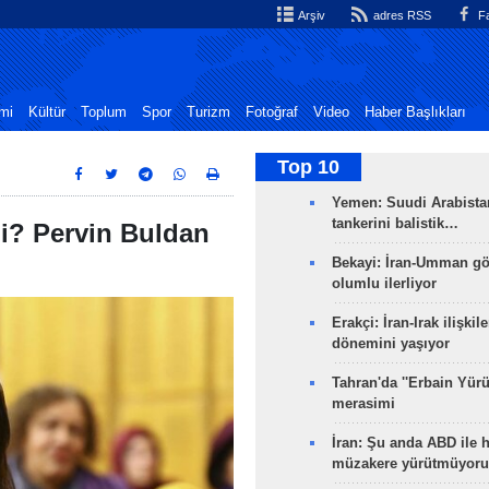
Arşiv
adres RSS
Fa
mi
Kültür
Toplum
Spor
Turizm
Fotoğraf
Video
Haber Başlıkları
Top 10
Yemen: Suudi Arabistan
tankerini balistik…
i? Pervin Buldan
Bekayi: İran-Umman gö
olumlu ilerliyor
Erakçi: İran-Irak ilişkile
dönemini yaşıyor
Tahran'da ''Erbain Yürü
merasimi
İran: Şu anda ABD ile 
müzakere yürütmüyoru