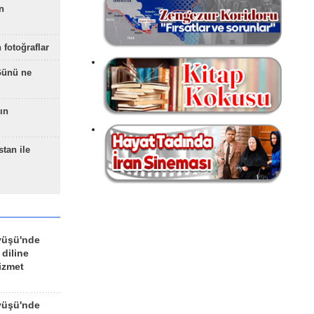
n
 fotoğraflar
Günü ne
ın
stan ile
yüşü'nde
 diline
izmet
yüşü'nde