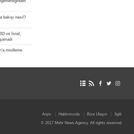
 egemenliğinden
a bakışı nasıl?
BD ve İsrail,
laşamadı
n’a misilleme
Arşiv
Hakkımızda
Bize Ulaşın
İlgili
© 2017 Mehr News Agency. All rights reserved