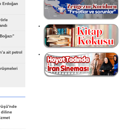
ı Erdoğan
rörle
landı
 Boğazı”
’a ait petrol
rüşmeleri
yüşü'nde
 diline
izmet