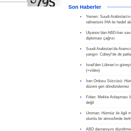
Son Haberler
Yemen: Suudi Arabistan'ı
rafinerisini İHA ile hedef al
Ulyanov’dan ABD-İran sava
diplomasi çağrısı
Suudi Arabistan’da Aramco
yangın: Cübeyl’de de patlam
İsrail'den Lübnan’ın güneyi
(+video)
İran Ordusu Sözcüsü: Hür
düzeni geri döndürülemez
Fidan: Mekke Anlaşması İr
değil
Umman: Hürmüz ile ilgili 
olumlu bir atmosferde ilerli
ABD davranışını düzeltm