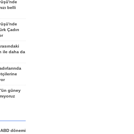
yüşü'nde
ızı belli
yüşü'nde
rk Çadırı
or
arasındaki
n ile daha da
adırlarında
tçilerine
yor
z'ün güney
ımıyoruz
a ABD dönemi