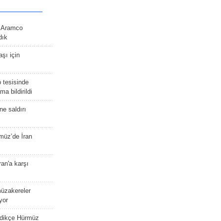
n Aramco
dık
şı için
 tesisinde
a bildirildi
ne saldırı
müz’de İran
an'a karşı
müzakereler
yor
edikçe Hürmüz