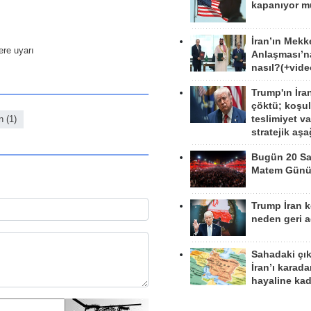
kapanıyor 
İran’ın Mekk
ere uyarı
Anlaşması’n
nasıl?(+vide
Trump'ın İra
çöktü; koşu
teslimiyet v
in (1)
stratejik aş
Bugün 20 Sa
Matem Gün
Trump İran 
neden geri a
Sahadaki çı
İran’ı karad
hayaline kad