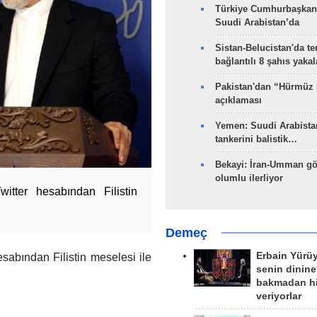
Türkiye Cumhurbaşkan
Suudi Arabistan’da
Sistan-Belucistan'da te
bağlantılı 8 şahıs yaka
Pakistan'dan “Hürmüz
açıklaması
Yemen: Suudi Arabistan
tankerini balistik…
Bekayi: İran-Umman gö
olumlu ilerliyor
itter hesabından Filistin
Demeç
Erbain Yürü
esabından Filistin meselesi ile
senin dinine
bakmadan h
veriyorlar