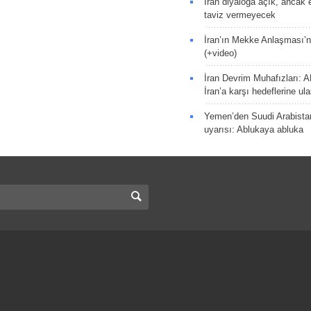
İran diyaloğa açık, ancak
taviz vermeyecek
İran’ın Mekke Anlaşması’n
(+video)
İran Devrim Muhafızları: A
İran’a karşı hedeflerine u
Yemen’den Suudi Arabista
uyarısı: Ablukaya abluka