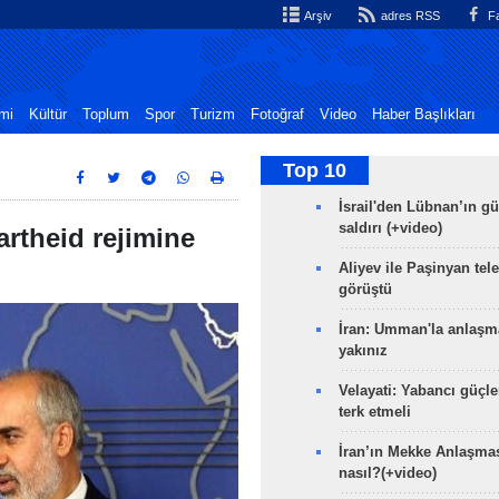
Arşiv
adres RSS
Fa
mi
Kültür
Toplum
Spor
Turizm
Fotoğraf
Video
Haber Başlıkları
Top 10
İsrail'den Lübnan’ın g
saldırı (+video)
rtheid rejimine
Aliyev ile Paşinyan tel
görüştü
İran: Umman'la anlaşm
yakınız
Velayati: Yabancı güçle
terk etmeli
İran’ın Mekke Anlaşmas
nasıl?(+video)