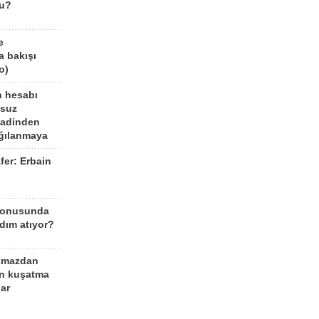
mu?
e
a bakışı
o)
n hesabı
lsuz
aadinden
ağılanmaya
fer: Erbain
ü
konusunda
dım atıyor?
kmazdan
an kuşatma
ar