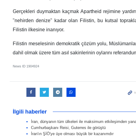
Gerçekleri duymaktan kaçmak Apartheid rejimine yardı
"nehirden denize" kadar olan Filistin, bu kutsal topraklar
Filistin ilkesine inanıyor.
​Filistin meselesinin demokratik çözüm yolu, Müslümanlar
dahil olmak üzere tüm asıl sakinlerinin oylarını referandum
News ID
1904924
İlgili haberler
İran, dünyanın tüm ülkeleri ile maksimum etkileşimden yana
Cumhurbaşkanı Reisi, Guterres ile görüştü
İran'ın ŞİÖ'ye üye olması büyük bir kazanımdır