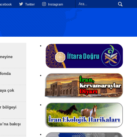
cebook
Twitter
Instagram
üneyine
efonda
aya çok
r bölgeyi
ı’na bakışı