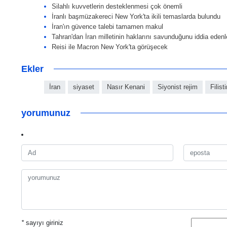
Silahlı kuvvetlerin desteklenmesi çok önemli
İranlı başmüzakereci New York'ta ikili temaslarda bulundu
İran'ın güvence talebi tamamen makul
Tahran'dan İran milletinin haklarını savunduğunu iddia edenl
Reisi ile Macron New York'ta görüşecek
Ekler
İran
siyaset
Nasır Kenani
Siyonist rejim
Filist
yorumunuz
*
sayıyı giriniz