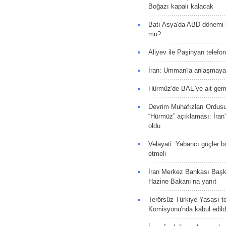
Boğazı kapalı kalacak
Batı Asya'da ABD dönemi 
mu?
Aliyev ile Paşinyan telefo
İran: Umman'la anlaşmaya
Hürmüz'de BAE'ye ait gemi
Devrim Muhafızları Ordus
“Hürmüz” açıklaması: İran'ı
oldu
Velayati: Yabancı güçler bö
etmeli
İran Merkez Bankası Baş
Hazine Bakanı’na yanıt
Terörsüz Türkiye Yasası tek
Komisyonu'nda kabul edild