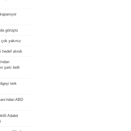
kapanıyor
nda görüştü
 çok yakınız
 hedef alındı
u'ndan
n şartı belli
lgeyi terk
kanı'ndan ABD
lifi Adalet
i