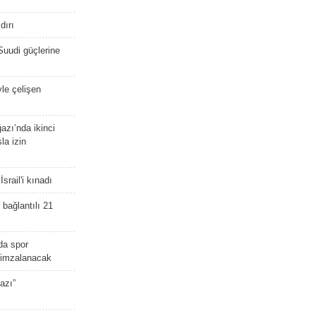
dırı
Suudi güçlerine
yle çelişen
zı’nda ikinci
la izin
srail'i kınadı
bağlantılı 21
da spor
ü imzalanacak
azı”