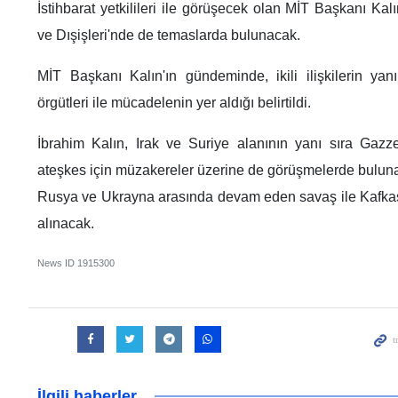
İstihbarat yetkilileri ile görüşecek olan MİT Başkanı Ka
ve Dışişleri'nde de temaslarda bulunacak.
MİT Başkanı Kalın'ın gündeminde, ikili ilişkilerin ya
örgütleri ile mücadelenin yer aldığı belirtildi.
İbrahim Kalın, Irak ve Suriye alanının yanı sıra Gazz
ateşkes için müzakereler üzerine de görüşmelerde bulun
Rusya ve Ukrayna arasında devam eden savaş ile Kafka
alınacak.
News ID
1915300
İlgili haberler