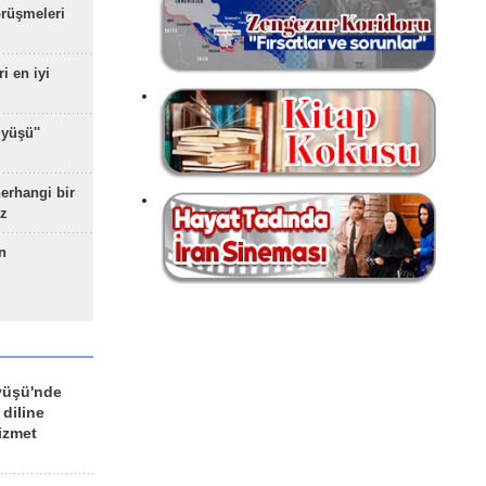
rüşmeleri
ri en iyi
yüşü''
herhangi bir
z
n
yüşü'nde
 diline
izmet