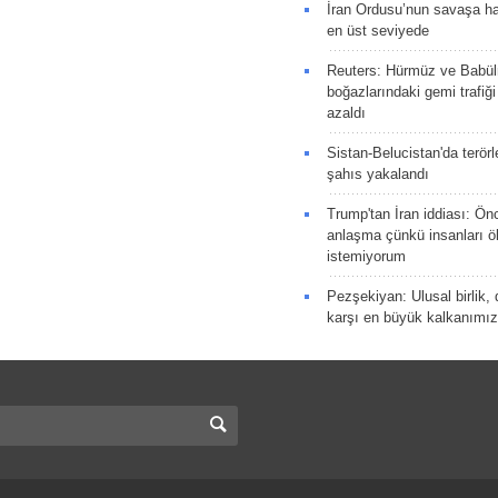
İran Ordusu’nun savaşa ha
en üst seviyede
Reuters: Hürmüz ve Babü
boğazlarındaki gemi trafiğ
azaldı
Sistan-Belucistan'da terörl
şahıs yakalandı
Trump'tan İran iddiası: Ön
anlaşma çünkü insanları 
istemiyorum
Pezşekiyan: Ulusal birlik, 
karşı en büyük kalkanımız