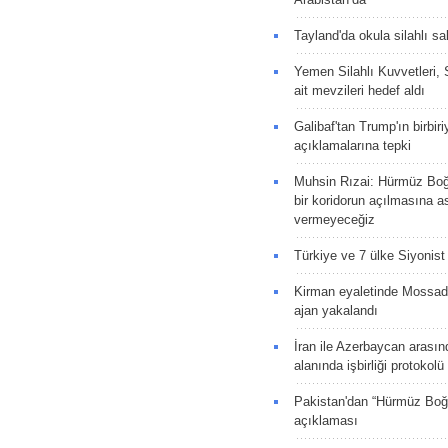
Tayland'da okula silahlı sal
Yemen Silahlı Kuvvetleri, 
ait mevzileri hedef aldı
Galibaf'tan Trump'ın birbiri
açıklamalarına tepki
Muhsin Rızai: Hürmüz Boğa
bir koridorun açılmasına as
vermeyeceğiz
Türkiye ve 7 ülke Siyonist İ
Kirman eyaletinde Mossad 
ajan yakalandı
İran ile Azerbaycan arasın
alanında işbirliği protokol
Pakistan'dan “Hürmüz Boğ
açıklaması