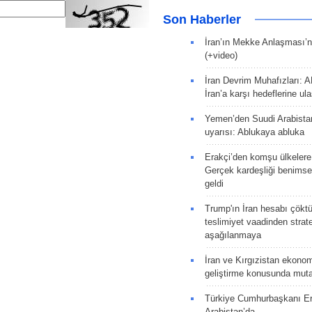
Son Haberler
İran’ın Mekke Anlaşması’n
(+video)
İran Devrim Muhafızları: A
İran’a karşı hedeflerine u
Yemen’den Suudi Arabista
uyarısı: Ablukaya abluka
Erakçi’den komşu ülkelere
Gerçek kardeşliği benims
geldi
Trump'ın İran hesabı çökt
teslimiyet vaadinden strate
aşağılanmaya
İran ve Kırgızistan ekonomik
geliştirme konusunda muta
Türkiye Cumhurbaşkanı E
Arabistan’da