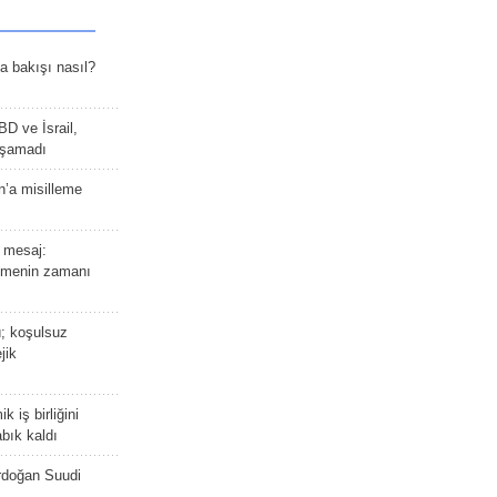
a bakışı nasıl?
BD ve İsrail,
laşamadı
n’a misilleme
 mesaj:
emenin zamanı
ü; koşulsuz
jik
 iş birliğini
bık kaldı
rdoğan Suudi