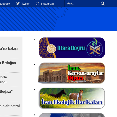
cebook
Twitter
Instagram
ı’na bakışı
ı Erdoğan
rörle
landı
 Boğazı”
’a ait petrol