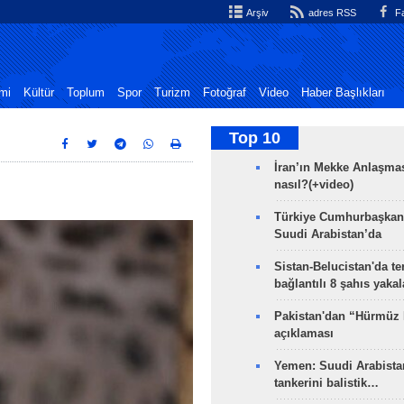
Arşiv
adres RSS
Fa
mi
Kültür
Toplum
Spor
Turizm
Fotoğraf
Video
Haber Başlıkları
Top 10
İran’ın Mekke Anlaşmas
nasıl?(+video)
Türkiye Cumhurbaşkan
Suudi Arabistan’da
Sistan-Belucistan'da te
bağlantılı 8 şahıs yaka
Pakistan'dan “Hürmüz
açıklaması
Yemen: Suudi Arabistan
tankerini balistik…