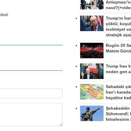
Anlaşması’n
nasıl?(+vide
lledi
Trump'ın İra
çöktü; koşu
teslimiyet v
stratejik aş
Bugün 20 Sa
Matem Gün
Trump İran 
neden geri a
Sahadaki çı
İran’ı karad
hayaline kad
Şehabeddin
Sühreverdî; 
felsefesinin