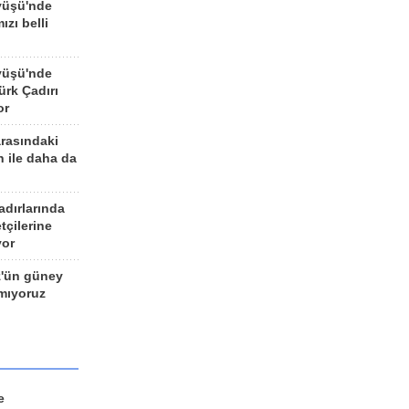
yüşü'nde
ızı belli
yüşü'nde
rk Çadırı
or
arasındaki
n ile daha da
adırlarında
tçilerine
yor
z'ün güney
ımıyoruz
e