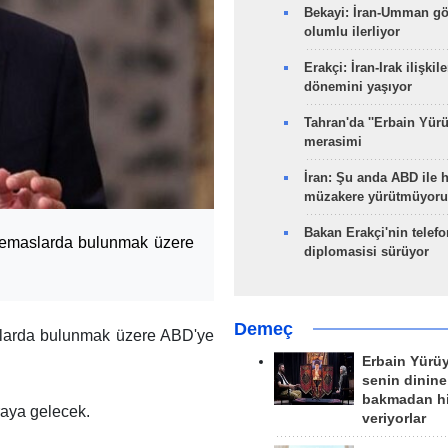
Bekayi: İran-Umman gö
olumlu ilerliyor
Erakçi: İran-Irak ilişkile
dönemini yaşıyor
Tahran'da ''Erbain Yürü
merasimi
İran: Şu anda ABD ile 
müzakere yürütmüyoru
Bakan Erakçi'nin telefo
n, temaslarda bulunmak üzere
diplomasisi sürüyor
Demeç
slarda bulunmak üzere ABD'ye
Erbain Yürü
senin dinine
bakmadan h
raya gelecek.
veriyorlar