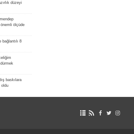
zırlık düzeyi
lmendep
i önemli ölçüde
e bağlantılı 8
celiğim
öldürmek
dış baskılara
 oldu