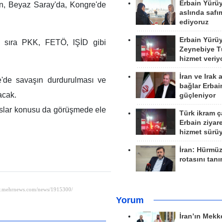
Erbain Yürü
lın, Beyaz Saray'da, Kongre'de
aslında safım
ediyoruz
Erbain Yürü
nı sıra PKK, FETÖ, IŞİD gibi
Zeynebiye Tü
hizmet veriy
İran ve Irak 
e'de savaşın durdurulması ve
bağlar Erbai
acak.
güçleniyor
slar konusu da görüşmede ele
Türk ikram ç
Erbain ziyare
hizmet sürü
İran: Hürmü
rotasını tan
Yorum
İran’ın Mekk