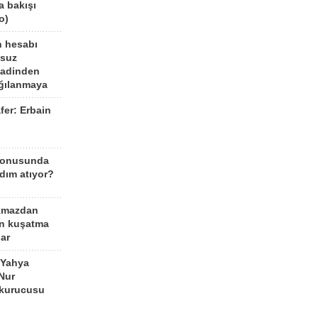
a bakışı
o)
n hesabı
lsuz
aadinden
ağılanmaya
fer: Erbain
ü
konusunda
dım atıyor?
kmazdan
an kuşatma
ar
 Yahya
Nur
 kurucusu