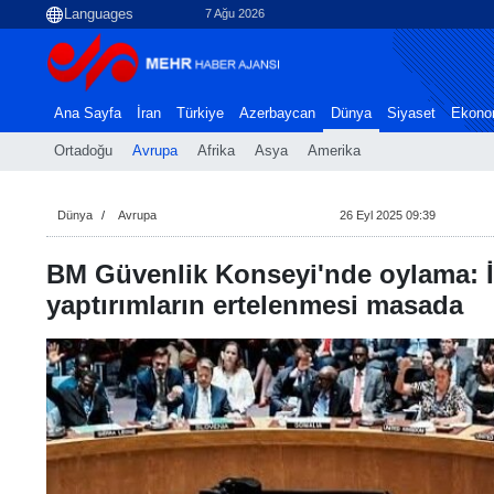
7 Ağu 2026
Ana Sayfa
İran
Türkiye
Azerbaycan
Dünya
Siyaset
Ekono
Ortadoğu
Avrupa
Afrika
Asya
Amerika
Dünya
Avrupa
26 Eyl 2025 09:39
BM Güvenlik Konseyi'nde oylama: İ
yaptırımların ertelenmesi masada