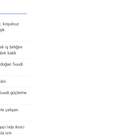
ü; koşulsuz
jik
 iş birliğini
bık kaldı
rdoğan Suudi
dırı
Suudi güçlerine
yle çelişen
zı’nda ikinci
la izin