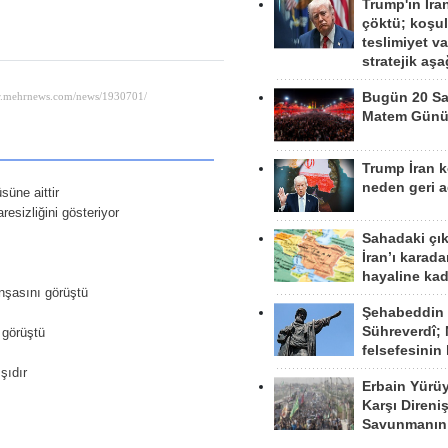
Trump'ın İra
çöktü; koşu
teslimiyet v
stratejik aş
Bugün 20 Sa
Matem Gün
Trump İran 
neden geri a
üne aittir
esizliğini gösteriyor
Sahadaki çı
İran’ı karad
hayaline kad
inşasını görüştü
Şehabeddin
Sühreverdî; 
 görüştü
felsefesinin
şıdır
Erbain Yürü
Karşı Direni
Savunmanın