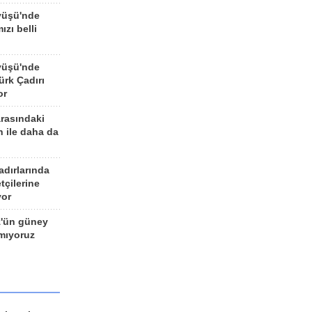
yüşü'nde
ızı belli
yüşü'nde
rk Çadırı
or
arasındaki
n ile daha da
adırlarında
tçilerine
yor
z'ün güney
ımıyoruz