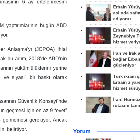
nmasının 6 ay ertelenmesini
Erbain Yürü
aslında safım
ediyoruz
BM yaptırımlarının bugün ABD
Erbain Yürü
üyor.
Zeynebiye Tü
hizmet veriy
leer Anlaşma'yı (JCPOA) ihlal
İran ve Irak 
ncak bu adım, 2018’de ABD'nin
bağlar Erbai
güçleniyor
arının yükümlülüklerini yerine
Türk ikram ç
ı ve siyasi" bir baskı olarak
Erbain ziyare
hizmet sürü
İran: Hürmü
asarının Güvenlik Konseyi’nde
rotasını tan
nın geçmesi için en az 9 “evet”
o gelmemesi gerekiyor. Ancak
i belirtiyor.
Yorum