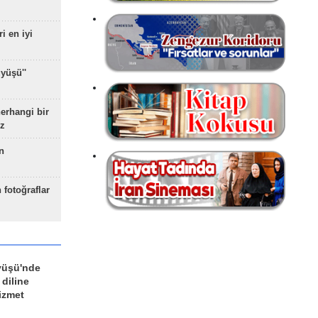
ri en iyi
yüşü''
herhangi bir
z
n
 fotoğraflar
yüşü'nde
 diline
izmet