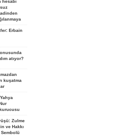
n hesabı
lsuz
aadinden
ağılanmaya
fer: Erbain
ü
konusunda
dım atıyor?
kmazdan
an kuşatma
ar
 Yahya
Nur
 kurucusu
yüşü: Zulme
şin ve Hakkı
 Sembolü