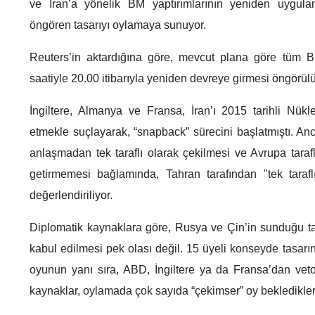
ve İran’a yönelik BM yaptırımlarının yeniden uygula
öngören tasarıyı oylamaya sunuyor.
Reuters’in aktardığına göre, mevcut plana göre tüm 
saatiyle 20.00 itibarıyla yeniden devreye girmesi öngörül
İngiltere, Almanya ve Fransa, İran’ı 2015 tarihli Nük
etmekle suçlayarak, “snapback” sürecini başlatmıştı. A
anlaşmadan tek taraflı olarak çekilmesi ve Avrupa tarafl
getirmemesi bağlamında, Tahran tarafından "tek tarafl
değerlendiriliyor.
Diplomatik kaynaklara göre, Rusya ve Çin’in sunduğu t
kabul edilmesi pek olası değil. 15 üyeli konseyde tasarı
oyunun yanı sıra, ABD, İngiltere ya da Fransa’dan vet
kaynaklar, oylamada çok sayıda “çekimser” oy beklediklerin