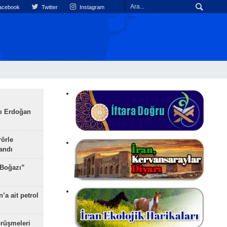
cebook
Twitter
Instagram
ı Erdoğan
rörle
landı
 Boğazı”
’a ait petrol
rüşmeleri