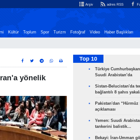
Arşiv
adres RSS
Fa
mi
Kültür
Toplum
Spor
Turizm
Fotoğraf
Video
Haber Başlıkları
Top 10
Türkiye Cumhurbaşkan
Suudi Arabistan’da
ran'a yönelik
Sistan-Belucistan'da te
bağlantılı 8 şahıs yaka
Pakistan'dan “Hürmüz
açıklaması
Yemen: Suudi Arabistan
tankerini balistik…
Bekayi: İran-Umman gö