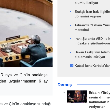
olumlu ilerliyor
Erakçi: İran-Irak ilişkile
dönemini yaşıyor
Tahran'da ''Erbain Yürü
merasimi
İran: Şu anda ABD ile 
müzakere yürütmüyoru
Bakan Erakçi'nin telefo
diplomasisi sürüyor
Kutsal kent Kerbela'dan
 Rusya ve Çin’in ortaklaşa
niden uygulanmasının 6 ay
Demeç
Erbain Yürü
senin dinine
bakmadan h
a ve Çin’in ortaklaşa sunduğu
veriyorlar