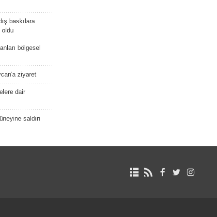
dış baskılara
 oldu
kanları bölgesel
ycan'a ziyaret
lere dair
güneyine saldırı