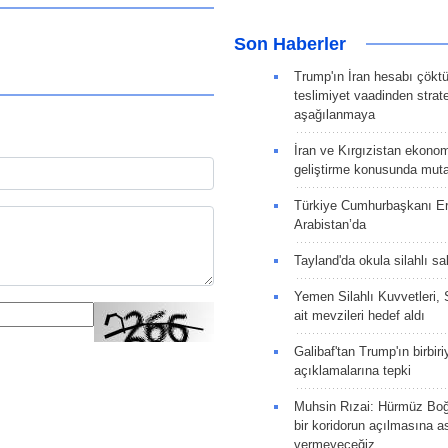
Son Haberler
Trump'ın İran hesabı çökt
teslimiyet vaadinden strate
aşağılanmaya
İran ve Kırgızistan ekonomik
geliştirme konusunda muta
Türkiye Cumhurbaşkanı E
Arabistan’da
Tayland'da okula silahlı sal
Yemen Silahlı Kuvvetleri, 
ait mevzileri hedef aldı
Galibaf'tan Trump'ın birbiri
açıklamalarına tepki
Muhsin Rızai: Hürmüz Boğa
bir koridorun açılmasına as
vermeyeceğiz