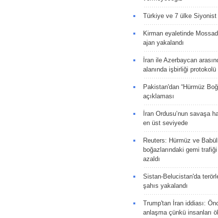
Türkiye ve 7 ülke Siyonist İ
Kirman eyaletinde Mossad 
ajan yakalandı
İran ile Azerbaycan arasın
alanında işbirliği protokol
Pakistan'dan “Hürmüz Boğ
açıklaması
İran Ordusu’nun savaşa ha
en üst seviyede
Reuters: Hürmüz ve Babü
boğazlarındaki gemi trafiğ
azaldı
Sistan-Belucistan'da terörl
şahıs yakalandı
Trump'tan İran iddiası: Ön
anlaşma çünkü insanları 