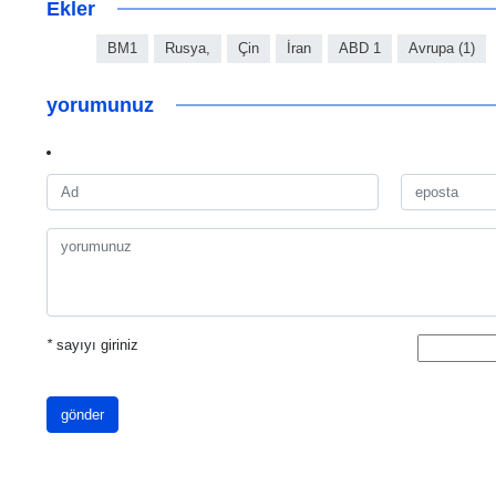
Ekler
BM1
Rusya,
Çin
İran
ABD 1
Avrupa (1)
yorumunuz
*
sayıyı giriniz
gönder