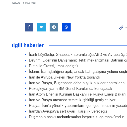
News ID
1930701
İlgili haberler
İranlı büyükelçi: Snapback sorumluluğu ABD ve Avrupa üçlüs
Devrimi Lideri’nin Danışmanı: Tetik mekanizması Batı'nın çar
Putin ile Grossi, İran'ı görüştü
İslami: İran işbirliğine açık, ancak batı çatışma yolunu seçti
İran ile Avrupa ülkeleri New York'ta toplandı
İran ve Rusya, Buşehr'den daha büyük nükleer santrallerin 
Pezeşkiyan yarın BM Genel Kurulu'nda konuşacak
İran Atom Enerjisi Kurumu Başkanı ile Rusya Enerji Bakanı
İran ve Rusya arasında stratejik işbirliği genişletiliyor
Rusya: İran’a yönelik yaptırımların geri getirilmesinin yasadı
İran'dan Avrupa'ya sert uyarı: Karşılık vereceğiz!
Düşmanın baskı mekanizmaları başarısızlığa mahkûmdur