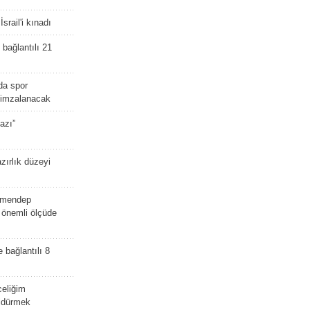
srail'i kınadı
bağlantılı 21
da spor
ü imzalanacak
azı”
zırlık düzeyi
lmendep
i önemli ölçüde
e bağlantılı 8
celiğim
öldürmek