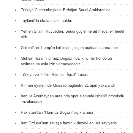
Türkiye Cumhurbaşkanı Erdoğan Suudi Arabistan’da
Tayland'da okula silahlı saldırı
Yemen Silahlı Kuvvetleri, Suudi güçlerine ait mevzileri hedef
aldı
Galibaf'tan Trump'ın birbiriyle çelişen açıklamalarına tepki
Muhsin Rızai: Hürmüz Boğazı’nda ikinci bir koridorun
açılmasına asla izin vermeyeceğiz
Türkiye ve 7 ülke Siyonist İsrail'i kınadı
Kirman eyaletinde Mossad bağlantılı 21 ajan yakalandı
İran ile Azerbaycan arasında spor alanında işbirliği protokolü
imzalanacak
Pakistan'dan “Hürmüz Boğazı” açıklaması
İran Ordusu’nun savaşa hazırlık düzeyi en üst seviyede