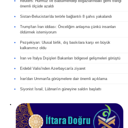
Reuters: Hürmüz ve Babülmendep boğazlarındaki gemi trafiği
önemli ölçüde azaldı
Sistan-Belucistan'da terörle bağlantılı 8 şahıs yakalandı
Trump'tan İran iddiası: Önceliğim anlaşma çünkü insanları
öldürmek istemiyorum
Pezşekiyan: Ulusal birlik, dış baskılara karşı en büyük
kalkanımız oldu
İran ve İtalya Dışişleri Bakanları bölgesel gelişmeleri görüştü
Erdebil Valisi'nden Azerbaycan'a ziyaret
İran'dan Umman'la görüşmelere dair önemli açıklama
Siyonist İsrail, Lübnan'ın güneyine saldırı başlattı