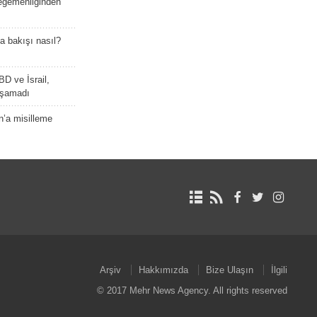
 egemenliğinden
a bakışı nasıl?
BD ve İsrail,
laşamadı
n’a misilleme
Arşiv
Hakkımızda
Bize Ulaşın
İlgili
© 2017 Mehr News Agency. All rights reserved