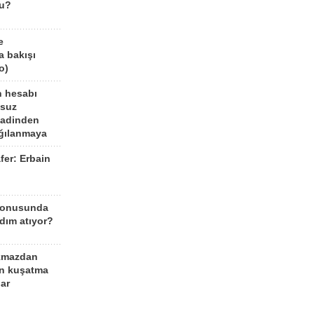
mu?
e
a bakışı
o)
n hesabı
lsuz
aadinden
ağılanmaya
fer: Erbain
ü
konusunda
dım atıyor?
kmazdan
an kuşatma
ar