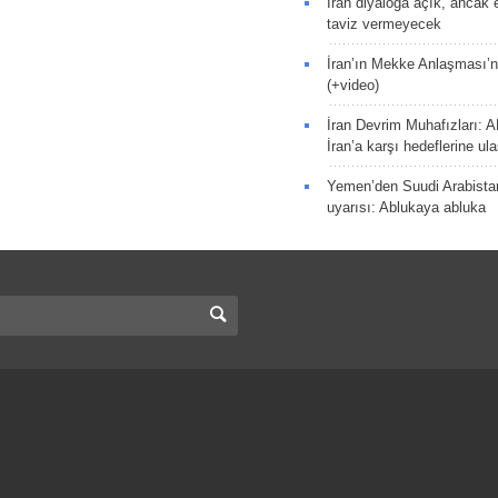
İran diyaloğa açık, ancak
taviz vermeyecek
İran’ın Mekke Anlaşması’n
(+video)
İran Devrim Muhafızları: A
İran’a karşı hedeflerine u
Yemen’den Suudi Arabista
uyarısı: Ablukaya abluka