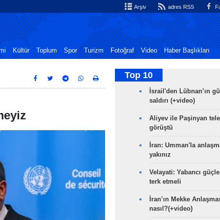
Arşiv
adres RSS
Fa
mi
Kültür
Toplum
Spor
Turizm
Fotoğraf
Video
Haber Başlıkları
Top 10
İsrail'den Lübnan’ın g
saldırı (+video)
meyiz
Aliyev ile Paşinyan tel
görüştü
İran: Umman'la anlaşm
yakınız
Velayati: Yabancı güçle
terk etmeli
İran’ın Mekke Anlaşmas
nasıl?(+video)