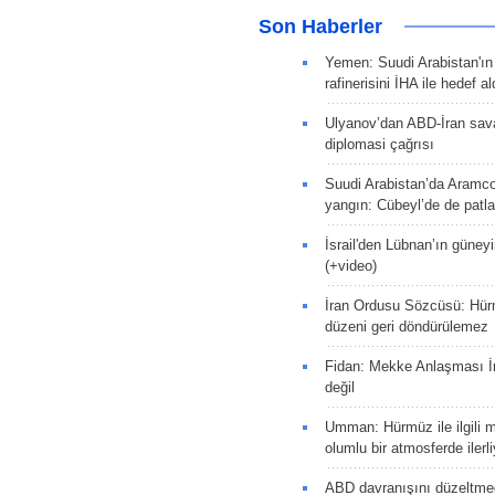
Son Haberler
Yemen: Suudi Arabistan'ı
rafinerisini İHA ile hedef al
Ulyanov’dan ABD-İran sava
diplomasi çağrısı
Suudi Arabistan’da Aramco
yangın: Cübeyl’de de patlam
İsrail'den Lübnan’ın güneyi
(+video)
İran Ordusu Sözcüsü: Hür
düzeni geri döndürülemez
Fidan: Mekke Anlaşması İr
değil
Umman: Hürmüz ile ilgili 
olumlu bir atmosferde ilerli
ABD davranışını düzeltm