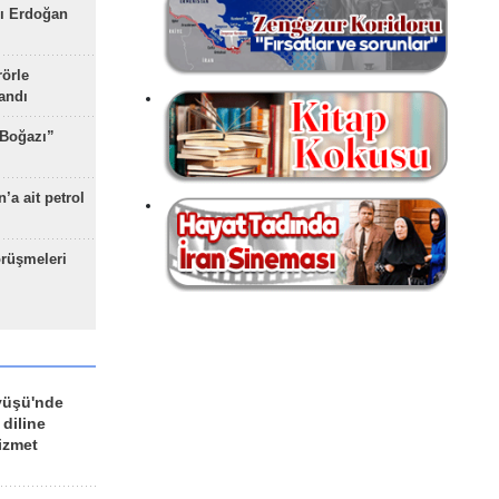
ı Erdoğan
rörle
landı
 Boğazı”
’a ait petrol
rüşmeleri
yüşü'nde
 diline
izmet