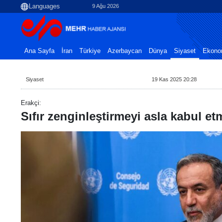
9 Ağu 2026
Ana Sayfa
İran
Türkiye
Azerbaycan
Dünya
Siyaset
Ekono
Siyaset
19 Kas 2025 20:28
Erakçi:
Sıfır zenginleştirmeyi asla kabul et