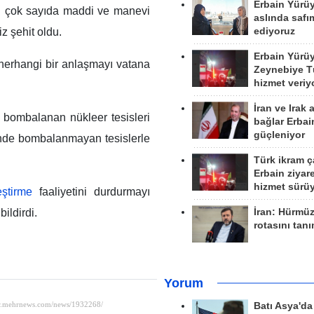
Erbain Yürü
in çok sayıda maddi ve manevi
aslında safım
ediyoruz
z şehit oldu.
Erbain Yürü
 herhangi bir anlaşmayı vatana
Zeynebiye Tü
hizmet veriy
İran ve Irak 
z bombalanan nükleer tesisleri
bağlar Erbai
güçleniyor
nde bombalanmayan tesislerle
Türk ikram ç
Erbain ziyare
hizmet sürü
ştirme
faaliyetini durdurmayı
İran: Hürmü
ildirdi.
rotasını tan
Yorum
Batı Asya'd