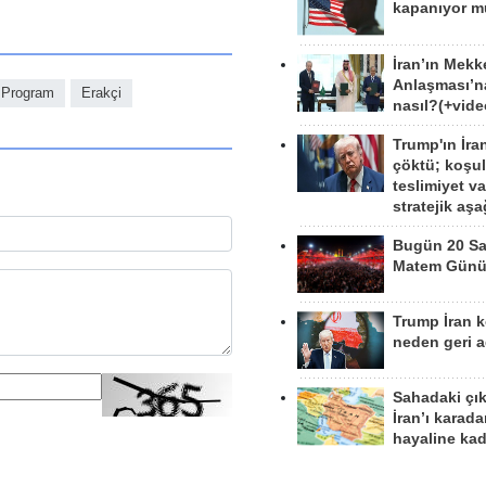
kapanıyor 
İran’ın Mekk
Anlaşması’n
 Program
Erakçi
nasıl?(+vide
Trump'ın İra
çöktü; koşu
teslimiyet v
stratejik aş
Bugün 20 Sa
Matem Gün
Trump İran 
neden geri a
Sahadaki çı
İran’ı karad
hayaline kad