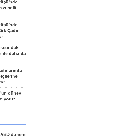
yüşü'nde
ızı belli
yüşü'nde
rk Çadırı
or
arasındaki
n ile daha da
adırlarında
tçilerine
yor
z'ün güney
ımıyoruz
a ABD dönemi