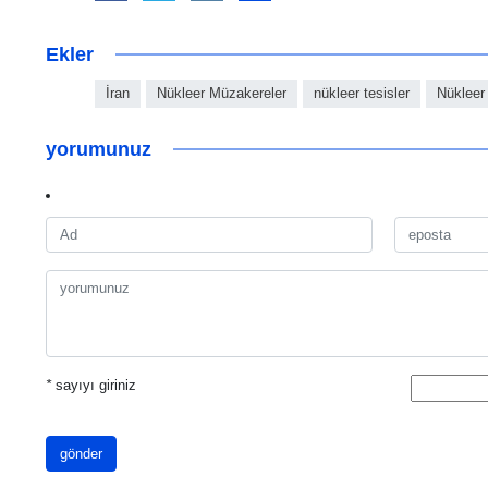
Ekler
İran
Nükleer Müzakereler
nükleer tesisler
Nükleer
yorumunuz
*
sayıyı giriniz
gönder