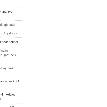
kapanıyor
nda görüştü
 çok yakınız
 hedef alındı
u'ndan
n şartı belli
lgeyi terk
kanı'ndan ABD
lifi Adalet
i