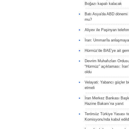
Boğazı kapalı kalacak
Batı Asya'da ABD dönemi 
mu?
Aliyev ile Paşinyan telefo
İran: Umman'la anlaşmaya
Hürmüz'de BAE'ye ait gemi
Devrim Muhafızları Ordus
“Hürmüz” açıklaması: İran'ı
oldu
Velayati: Yabancı güçler bö
etmeli
İran Merkez Bankası Baş
Hazine Bakanı’na yanıt
Terörsüz Türkiye Yasası tek
Komisyonu'nda kabul edild