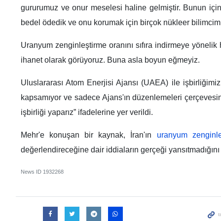
gururumuz ve onur meselesi haline gelmiştir. Bunun iç
bedel ödedik ve onu korumak için birçok nükleer bilimcimi
Uranyum zenginleştirme oranını sıfıra indirmeye yönelik
ihanet olarak görüyoruz. Buna asla boyun eğmeyiz.
Uluslararası Atom Enerjisi Ajansı (UAEA) ile işbirliğimi
kapsamıyor ve sadece Ajans'ın düzenlemeleri çerçevesi
işbirliği yaparız” ifadelerine yer verildi.
Mehr'e konuşan bir kaynak, İran'ın
uranyum zenginle
değerlendireceğine dair iddiaların gerçeği yansıtmadığını b
News ID
1932268