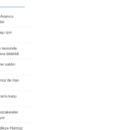
n Aramco
dık
şı için
 tesisinde
a bildirildi
ne saldırı
müz’de İran
an'a karşı
müzakereler
yor
edikçe Hürmüz