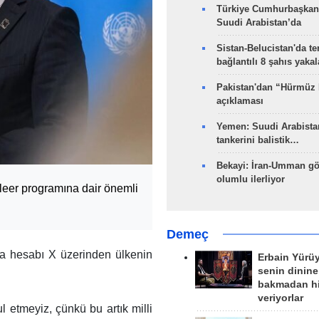
Türkiye Cumhurbaşkan
Suudi Arabistan’da
Sistan-Belucistan'da te
bağlantılı 8 şahıs yaka
Pakistan'dan “Hürmüz
açıklaması
Yemen: Suudi Arabistan
tankerini balistik…
Bekayi: İran-Umman gö
olumlu ilerliyor
kleer programına dair önemli
Demeç
ya hesabı X üzerinden ülkenin
Erbain Yürü
senin dinine
bakmadan h
veriyorlar
l etmeyiz, çünkü bu artık milli