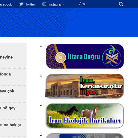
cebook
Twitter
Instagram
üneyine
efonda
aya çok
r bölgeyi
ı’na bakışı