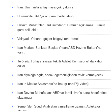
İran: Umman'la anlaşmaya çok yakınız
Hürmüz'de BAE'ye ait gemi hedef alındı
Devrim Muhafızları Ordusu'ndan “Hürmüz” açıklaması: İran'ın
şartı belli oldu
Velayati: Yabancı güçler bölgeyi terk etmeli
İran Merkez Bankası Başkanı'ndan ABD Hazine Bakanı’na
yanıt
Terörsüz Türkiye Yasası teklifi Adalet Komisyonu'nda kabul
edildi
İran diyaloğa açık, ancak egemenliğinden taviz vermeyecek
İran’ın Mekke Anlaşması’na bakışı nasıl?(+video)
İran Devrim Muhafızları: ABD ve İsrail, İran’a karşı hedeflerine
ulaşamadı
Yemen’den Suudi Arabistan’a misilleme uyarısı: Ablukaya