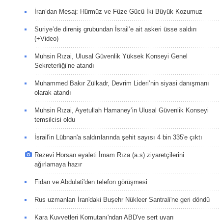
İran’dan Mesaj: Hürmüz ve Füze Gücü İki Büyük Kozumuz
Suriye’de direniş grubundan İsrail’e ait askeri üsse saldırı
(+Video)
Muhsin Rızai, Ulusal Güvenlik Yüksek Konseyi Genel
Sekreterliği’ne atandı
Muhammed Bakır Zülkadr, Devrim Lideri’nin siyasi danışmanı
olarak atandı
Muhsin Rızai, Ayetullah Hamaney’in Ulusal Güvenlik Konseyi
temsilcisi oldu
İsrail'in Lübnan'a saldırılarında şehit sayısı 4 bin 335'e çıktı
Rezevi Horsan eyaleti İmam Rıza (a.s) ziyaretçilerini
ağırlamaya hazır
Fidan ve Abdulati'den telefon görüşmesi
Rus uzmanları İran'daki Buşehr Nükleer Santrali'ne geri döndü
Kara Kuvvetleri Komutanı'ndan ABD'ye sert uyarı