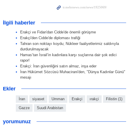
İlgili haberler
Erakçi ve Fidan'dan Cidde'de önemli görüşme
Erakçi'den Cidde'de diploması trafiği
Tahran son noktayı koydu; Nükleer faaliyetlerimiz saldırıyla
durdurulmayacak
Hamas’tan İsrail’in kadınlara karşı suçlarına dair şok edici
rapor!
Erakçi: İran güvenliğini satın almaz, inşa eder
İran Hükümet Sözcüsü Muhacirani'den, "Dünya Kadınlar Günü"
mesajı
Ekler
İran
siyaset
Umman
Erakçi
ırakçi
Filistin (1)
Gazze
Suudi Arabistan
yorumunuz