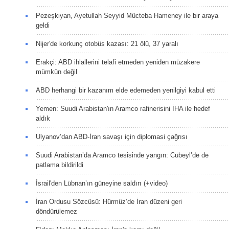
Pezeşkiyan, Ayetullah Seyyid Mücteba Hameney ile bir araya
geldi
Nijer'de korkunç otobüs kazası: 21 ölü, 37 yaralı
Erakçi: ABD ihlallerini telafi etmeden yeniden müzakere
mümkün değil
ABD herhangi bir kazanım elde edemeden yenilgiyi kabul etti
Yemen: Suudi Arabistan'ın Aramco rafinerisini İHA ile hedef
aldık
Ulyanov’dan ABD-İran savaşı için diplomasi çağrısı
Suudi Arabistan’da Aramco tesisinde yangın: Cübeyl’de de
patlama bildirildi
İsrail'den Lübnan’ın güneyine saldırı (+video)
İran Ordusu Sözcüsü: Hürmüz’de İran düzeni geri
döndürülemez