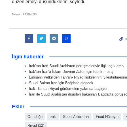
düzenlemeyi düşündüklerini söyledi.
News ID
1907630
İlgili haberler
Irak'tan İran-Suudi Arabistan görüşmeleriyle ilgili açıklama
Irak'tan İran’a İslam Devrimi Zaferi için tebrik mesajı
Lübnanlı yetkiliden Tahran- Riyad ilişkilerinin iyileştirilmesin
Suudi Bakan İran için Bağdat'a gidecek
Irak: Tahran-Riyad görüşmeleri yakında başlıyor
İran ile Suudi Arabistan dışişleri bakanları Bağdat'ta görüşe
Ekler
Ortadoğu
ırak
Suudi Arabistan
Fuad Hüseyin
Riyad (12)