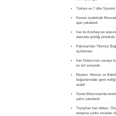
Türkiye ve 7 ülke Siyonist İ
Kirman eyaletinde Mossad 
ajan yakalandı
İran ile Azerbaycan arasın
alanında işbirliği protokol
Pakistan'dan “Hürmüz Boğ
açıklaması
İran Ordusu’nun savaşa ha
en üst seviyede
Reuters: Hürmüz ve Babü
boğazlarındaki gemi trafiğ
azaldı
Sistan-Belucistan'da terörl
şahıs yakalandı
Trump'tan İran iddiası: Ön
anlaşma çünkü insanları 