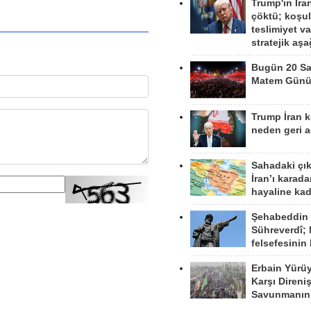
Trump'ın İra
çöktü; koşu
teslimiyet v
stratejik aş
Bugün 20 Sa
Matem Gün
Trump İran 
neden geri a
Sahadaki çı
İran’ı karad
hayaline kad
Şehabeddin
Sühreverdî; 
felsefesinin
Erbain Yürü
Karşı Direni
Savunmanın