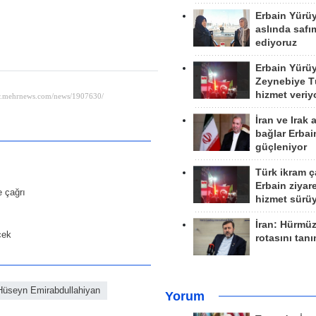
Erbain Yürü
aslında safım
ediyoruz
Erbain Yürü
Zeynebiye Tü
hizmet veriy
İran ve Irak 
bağlar Erbai
güçleniyor
Türk ikram ç
Erbain ziyare
e çağrı
hizmet sürü
İran: Hürmü
cek
rotasını tan
Hüseyn Emirabdullahiyan
Yorum