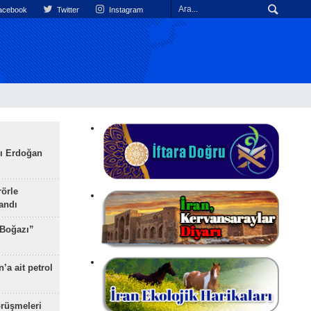
cebook
Twitter
Instagram
ı Erdoğan
rörle
landı
 Boğazı”
’a ait petrol
rüşmeleri