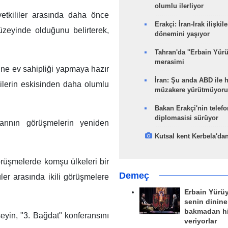
olumlu ilerliyor
etkililer arasında daha önce
Erakçi: İran-Irak ilişkile
üzeyinde olduğunu belirterek,
dönemini yaşıyor
Tahran'da ''Erbain Yürü
merasimi
ne ev sahipliği yapmaya hazır
İran: Şu anda ABD ile 
kilerin eskisinden daha olumlu
müzakere yürütmüyoru
Bakan Erakçi'nin telefo
diplomasisi sürüyor
arının görüşmelerin yeniden
Kutsal kent Kerbela'dan
rüşmelerde komşu ülkeleri bir
Demeç
üler arasında ikili görüşmelere
Erbain Yürü
senin dinine
bakmadan h
yin, "3. Bağdat" konferansını
veriyorlar