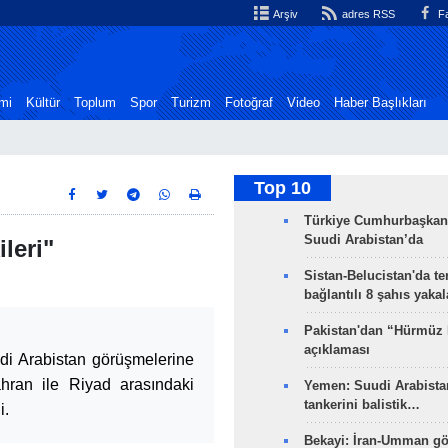
Arşiv
adres RSS
Fa
mi
Kültür
Toplum
Spor
Turizm
Fotoğraf
Video
Haber Başlıkları
Top 10
Türkiye Cumhurbaşkan
Suudi Arabistan’da
leri"
Sistan-Belucistan'da te
bağlantılı 8 şahıs yaka
Pakistan'dan “Hürmüz
açıklaması
udi Arabistan görüşmelerine
ahran ile Riyad arasındaki
Yemen: Suudi Arabistan
tankerini balistik…
i.
Bekayi: İran-Umman gö