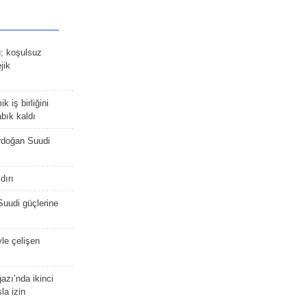
ü; koşulsuz
jik
 iş birliğini
bık kaldı
rdoğan Suudi
dırı
Suudi güçlerine
yle çelişen
zı’nda ikinci
la izin