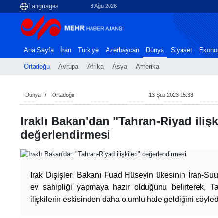
8 Ağu 2026
Ana Sayfa
İran
Türkiye
Azerbaycan
Dünya
Siyaset
Ekono
Ortadoğu
Avrupa
Afrika
Asya
Amerika
Dünya
Ortadoğu
13 Şub 2023 15:33
Iraklı Bakan'dan "Tahran-Riyad ilişki
değerlendirmesi
Irak Dışişleri Bakanı Fuad Hüseyin ükesinin İran-Su
ev sahipliği yapmaya hazır olduğunu belirterek, T
ilişkilerin eskisinden daha olumlu hale geldiğini söyled