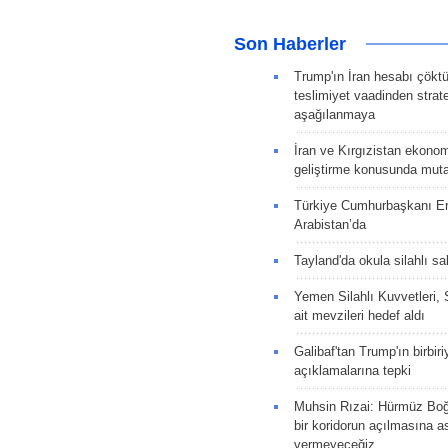
Son Haberler
Trump'ın İran hesabı çökt
teslimiyet vaadinden strate
aşağılanmaya
İran ve Kırgızistan ekonomik
geliştirme konusunda muta
Türkiye Cumhurbaşkanı E
Arabistan’da
Tayland'da okula silahlı sal
Yemen Silahlı Kuvvetleri, 
ait mevzileri hedef aldı
Galibaf'tan Trump'ın birbiri
açıklamalarına tepki
Muhsin Rızai: Hürmüz Boğa
bir koridorun açılmasına as
vermeyeceğiz