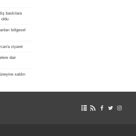
dış baskılara
 oldu
kanları bölgesel
ycan'a ziyaret
lere dair
güneyine saldırı