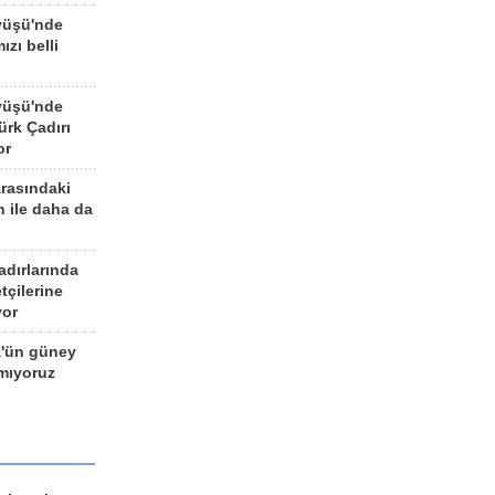
yüşü'nde
ızı belli
yüşü'nde
rk Çadırı
or
arasındaki
n ile daha da
adırlarında
tçilerine
yor
z'ün güney
ımıyoruz