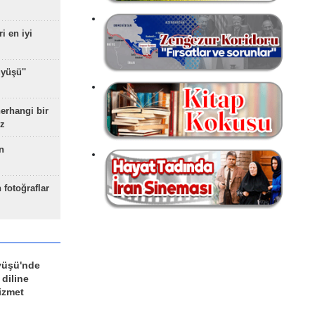
ri en iyi
yüşü''
herhangi bir
z
n
 fotoğraflar
yüşü'nde
 diline
izmet