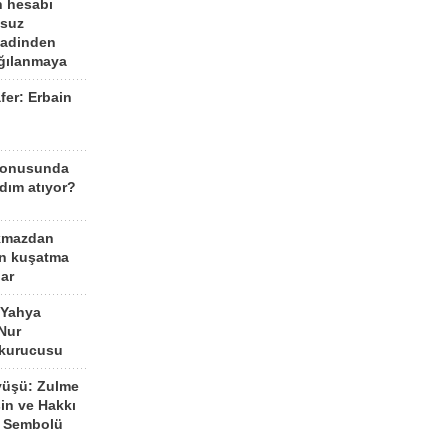
n hesabı
lsuz
aadinden
ağılanmaya
fer: Erbain
ü
konusunda
dım atıyor?
kmazdan
an kuşatma
ar
 Yahya
Nur
 kurucusu
yüşü: Zulme
şin ve Hakkı
 Sembolü