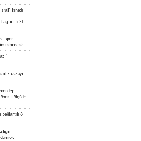
srail'i kınadı
bağlantılı 21
da spor
ü imzalanacak
azı”
zırlık düzeyi
lmendep
i önemli ölçüde
e bağlantılı 8
celiğim
öldürmek