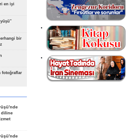
ri en iyi
yüşü''
herhangi bir
z
n
 fotoğraflar
yüşü'nde
 diline
izmet
yüşü'nde