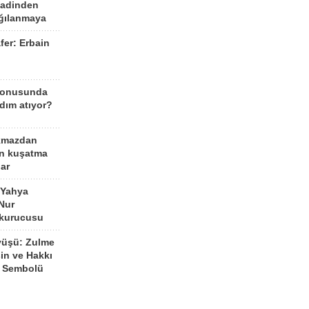
aadinden
ağılanmaya
fer: Erbain
ü
konusunda
dım atıyor?
kmazdan
an kuşatma
ar
 Yahya
Nur
 kurucusu
yüşü: Zulme
şin ve Hakkı
 Sembolü