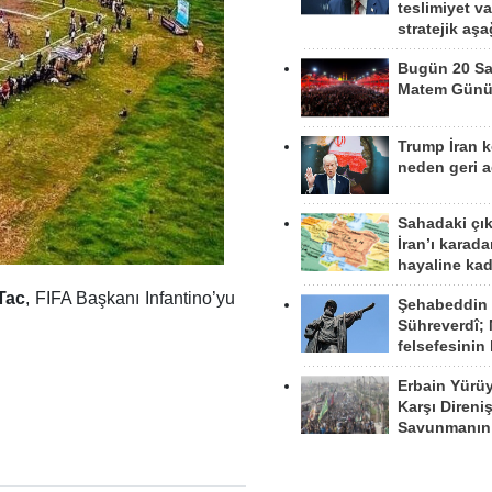
teslimiyet v
stratejik aş
Bugün 20 Sa
Matem Gün
Trump İran 
neden geri a
Sahadaki çı
İran’ı karad
hayaline kad
Tac
, FIFA Başkanı Infantino’yu
Şehabeddin
Sühreverdî; 
felsefesinin
Erbain Yürü
Karşı Direni
Savunmanın