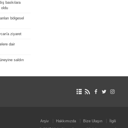
dış baskılara
 oldu
kanları bölgesel
ycan'a ziyaret
lere dair
güneyine saldırı
Arşiv
Hakkımızda
Bize Ulaşın
İlgili