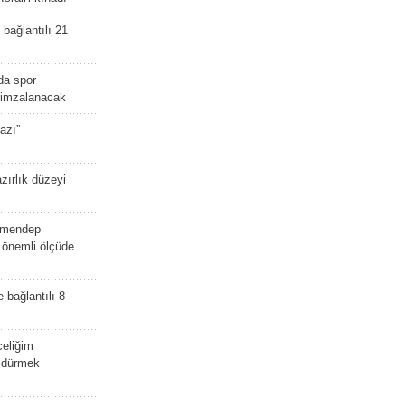
bağlantılı 21
da spor
ü imzalanacak
azı”
zırlık düzeyi
lmendep
i önemli ölçüde
e bağlantılı 8
celiğim
öldürmek