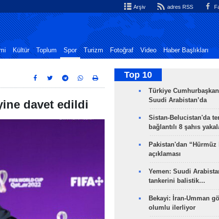
Arşiv
adres RSS
Fa
mi
Kültür
Toplum
Spor
Turizm
Fotoğraf
Video
Haber Başlıkları
Top 10
Türkiye Cumhurbaşkan
Suudi Arabistan’da
yine davet edildi
Sistan-Belucistan'da te
bağlantılı 8 şahıs yaka
Pakistan'dan “Hürmüz
açıklaması
Yemen: Suudi Arabistan
tankerini balistik…
Bekayi: İran-Umman gö
olumlu ilerliyor