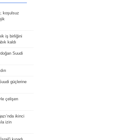
ü; koşulsuz
jik
 iş birliğini
bık kaldı
rdoğan Suudi
dırı
Suudi güçlerine
yle çelişen
zı’nda ikinci
la izin
srail'i kınadı