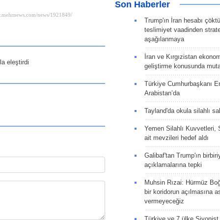
Son Haberler
Trump'ın İran hesabı çökt
teslimiyet vaadinden strate
aşağılanmaya
İran ve Kırgızistan ekonomik
a eleştirdi
geliştirme konusunda muta
Türkiye Cumhurbaşkanı E
Arabistan’da
Tayland'da okula silahlı sal
Yemen Silahlı Kuvvetleri, 
ait mevzileri hedef aldı
Galibaf'tan Trump'ın birbiri
açıklamalarına tepki
Muhsin Rızai: Hürmüz Boğa
bir koridorun açılmasına as
vermeyeceğiz
Türkiye ve 7 ülke Siyonist İ