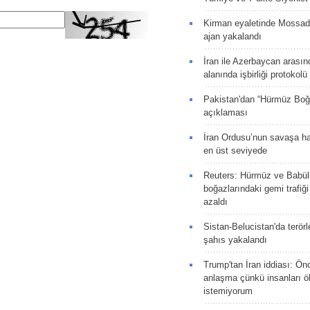
Kirman eyaletinde Mossad 
ajan yakalandı
İran ile Azerbaycan arasın
alanında işbirliği protokol
Pakistan'dan “Hürmüz Boğ
açıklaması
İran Ordusu’nun savaşa ha
en üst seviyede
Reuters: Hürmüz ve Babü
boğazlarındaki gemi trafiğ
azaldı
Sistan-Belucistan'da terörl
şahıs yakalandı
Trump'tan İran iddiası: Ön
anlaşma çünkü insanları 
istemiyorum