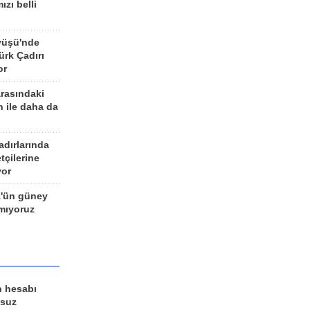
ızı belli
yüşü'nde
rk Çadırı
or
arasındaki
n ile daha da
adırlarında
tçilerine
yor
z'ün güney
ımıyoruz
n hesabı
lsuz