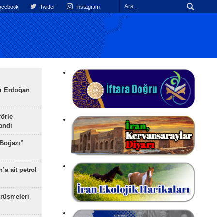
cebook
Twitter
Instagram
ı Erdoğan
rörle
landı
 Boğazı”
’a ait petrol
rüşmeleri