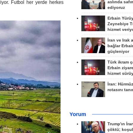
aslında safım
eriyor. Futbol her yerde herkes
ediyoruz
Erbain Yürü
Zeynebiye Tü
hizmet veriy
İran ve Irak 
bağlar Erbai
güçleniyor
Türk ikram ç
Erbain ziyare
hizmet sürü
İran: Hürmü
rotasını tan
Yorum
Trump'ın İra
çöktü; koşu