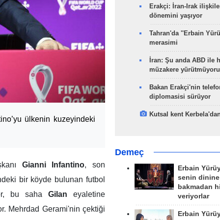
Erakçi: İran-Irak ilişkile
dönemini yaşıyor
Tahran'da ''Erbain Yürü
merasimi
İran: Şu anda ABD ile 
müzakere yürütmüyoru
Bakan Erakçi'nin telefo
diplomasisi sürüyor
Kutsal kent Kerbela'dan
ino’yu ülkenin kuzeyindeki
Demeç
aşkanı
Gianni Infantino
, son
Erbain Yürü
senin dinine
deki bir köyde bulunan futbol
bakmadan h
iyor, bu saha
Gilan
eyaletine
veriyorlar
or. Mehrdad Gerami'nin çektiği
Erbain Yürü