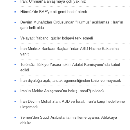
İran: Umman'la anlaşmaya çok yakınız
Hürmüz'de BAE'ye ait gemi hedef alındı
Devrim Muhafızları Ordusu'ndan “Hürmüz” açıklaması: İran'ın
şartı belli oldu
Velayati: Yabancı güçler bölgeyi terk etmeli
İran Merkez Bankası Başkanı'ndan ABD Hazine Bakanı’na
yanıt
Terörsüz Türkiye Yasası teklifi Adalet Komisyonu'nda kabul
edildi
İran diyaloğa açık, ancak egemenliğinden taviz vermeyecek
İran’ın Mekke Anlaşması’na bakışı nasıl?(+video)
İran Devrim Muhafızları: ABD ve İsrail, İran’a karşı hedeflerine
ulaşamadı
Yemen’den Suudi Arabistan’a misilleme uyarısı: Ablukaya
abluka